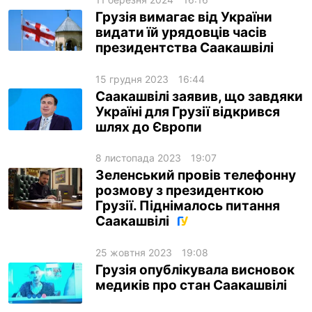
Грузія вимагає від України
видати їй урядовців часів
президентства Саакашвілі
15 грудня 2023
16:44
Саакашвілі заявив, що завдяки
Україні для Грузії відкрився
шлях до Європи
8 листопада 2023
19:07
Зеленський провів телефонну
розмову з президенткою
Грузії. Піднімалось питання
Саакашвілі
25 жовтня 2023
19:08
Грузія опублікувала висновок
медиків про стан Саакашвілі