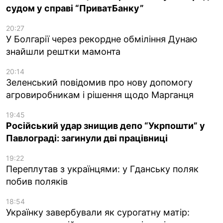
судом у справі “ПриватБанку”
20:27
У Болгарії через рекордне обміління Дунаю
знайшли рештки мамонта
20:14
Зеленський повідомив про нову допомогу
агровиробникам і рішення щодо Марганця
19:45
Російський удар знищив депо “Укрпошти” у
Павлограді: загинули дві працівниці
19:22
Переплутав з українцями: у Гданську поляк
побив поляків
18:54
Українку завербували як сурогатну матір: