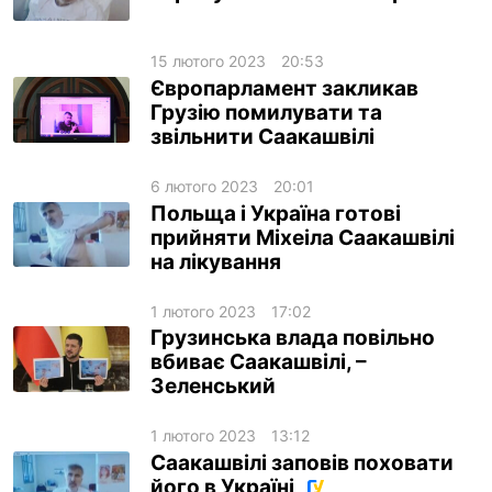
15 лютого 2023
20:53
Європарламент закликав
Грузію помилувати та
звільнити Саакашвілі
6 лютого 2023
20:01
Польща і Україна готові
прийняти Міхеіла Саакашвілі
на лікування
1 лютого 2023
17:02
Грузинська влада повільно
вбиває Саакашвілі, –
Зеленський
1 лютого 2023
13:12
Саакашвілі заповів поховати
його в Україні