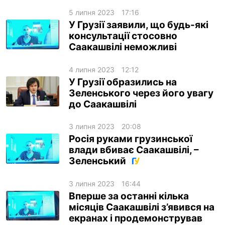
5 липня 2023
17:16
У Грузії заявили, що будь-які
консультації стосовно
Саакашвілі неможливі
4 липня 2023
12:12
У Грузії образились на
Зеленського через його увагу
до Саакашвілі
3 липня 2023
20:08
Росія руками грузинської
влади вбиває Саакашвілі, –
Зеленський
3 липня 2023
16:44
Вперше за останні кілька
місяців Саакашвілі з’явився на
екранах і продемонстрував