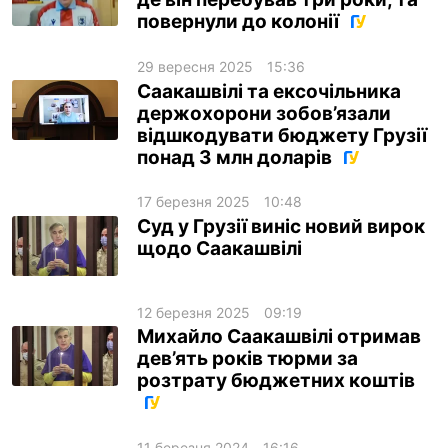
повернули до колонії
ua
ru
en
29 вересня 2025
15:36
Саакашвілі та ексочільника
держохорони зобов’язали
відшкодувати бюджету Грузії
понад 3 млн доларів
17 березня 2025
10:48
Суд у Грузії виніс новий вирок
щодо Саакашвілі
12 березня 2025
09:19
Михайло Саакашвілі отримав
дев’ять років тюрми за
розтрату бюджетних коштів
11 березня 2024
16:16