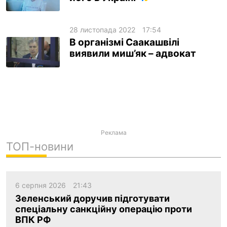
28 листопада 2022
17:54
В організмі Саакашвілі
виявили миш’як – адвокат
Реклама
ТОП-новини
6 серпня 2026
21:43
Зеленський доручив підготувати
спеціальну санкційну операцію проти
ВПК РФ