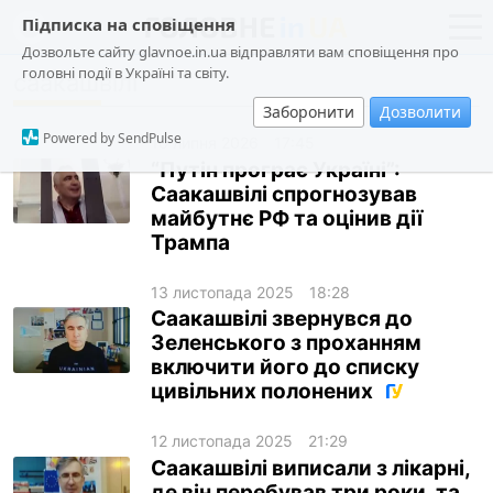
Підписка на сповіщення
Дозвольте сайту glavnoe.in.ua відправляти вам сповіщення про
головні події в Україні та світу.
саакашвілі
новини
політика
Заборонити
Дозволити
про проєкт
суспільство
Powered by SendPulse
10 липня 2026
17:45
контакти
економіка
“Путін програє Україні”:
Саакашвілі спрогнозував
події
майбутнє РФ та оцінив дії
кримінал
Трампа
техно
13 листопада 2025
18:28
спорт
Саакашвілі звернувся до
Зеленського з проханням
лонгріди
включити його до списку
цивільних полонених
харків
архів
12 листопада 2025
21:29
Саакашвілі виписали з лікарні,
gambling
де він перебував три роки, та