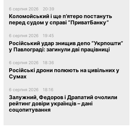
6 серпня 2026
20:39
Коломойський і ще п’ятеро постануть
перед судом у справі “ПриватБанку”
6 серпня 2026
19:45
Російський удар знищив депо “Укрпошти”
у Павлограді: загинули дві працівниці
6 серпня 2026
18:36
Російські дрони полюють на цивільних у
Сумах
6 серпня 2026
18:16
Залужний, Федоров і Драпатий очолили
рейтинг довіри українців – дані
соцопитування