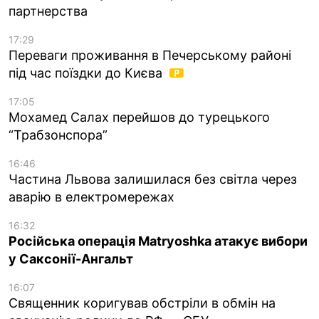
партнерства
17:29
Переваги проживання в Печерському районі
під час поїздки до Києва
17:05
Мохамед Салах перейшов до турецького
“Трабзонспора”
16:46
Частина Львова залишилася без світла через
аварію в електромережах
16:32
Російська операція Matryoshka атакує вибори
у Саксонії-Ангальт
16:07
Священник коригував обстріли в обмін на