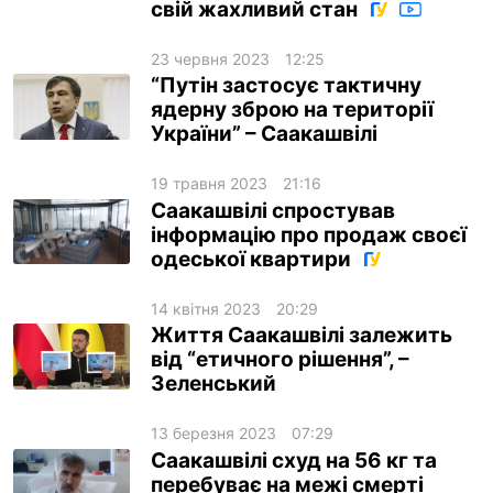
свій жахливий стан
23 червня 2023
12:25
“Путін застосує тактичну
ядерну зброю на території
України” – Саакашвілі
19 травня 2023
21:16
Саакашвілі спростував
інформацію про продаж своєї
одеської квартири
14 квітня 2023
20:29
Життя Саакашвілі залежить
від “етичного рішення”, –
Зеленський
13 березня 2023
07:29
Саакашвілі схуд на 56 кг та
перебуває на межі смерті