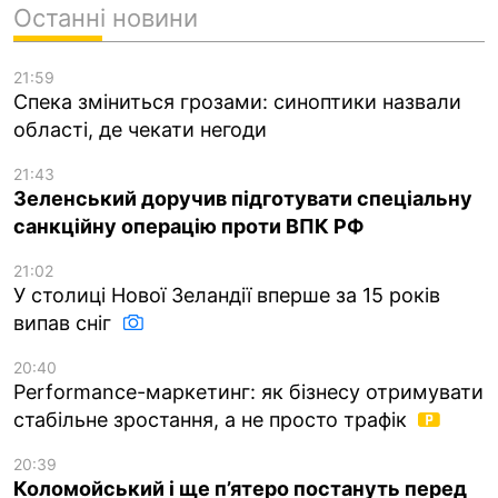
Останні новини
21:59
Спека зміниться грозами: синоптики назвали
області, де чекати негоди
21:43
Зеленський доручив підготувати спеціальну
санкційну операцію проти ВПК РФ
21:02
У столиці Нової Зеландії вперше за 15 років
випав сніг
20:40
Performance-маркетинг: як бізнесу отримувати
стабільне зростання, а не просто трафік
20:39
Коломойський і ще п’ятеро постануть перед