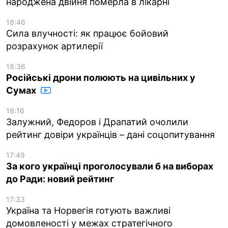
народжена двійня померла в лікарні
18:46
Сила влучності: як працює бойовий
розрахунок артилерії
18:36
Російські дрони полюють на цивільних у
Сумах
18:16
Залужний, Федоров і Драпатий очолили
рейтинг довіри українців – дані соцопитування
17:49
За кого українці проголосували б на виборах
до Ради: новий рейтинг
17:33
Україна та Норвегія готують важливі
домовленості у межах стратегічного