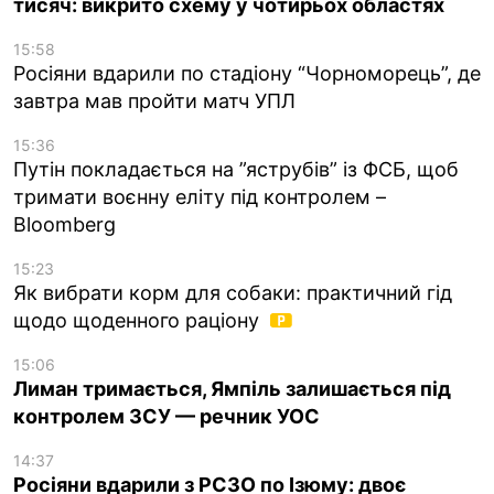
тисяч: викрито схему у чотирьох областях
15:58
Росіяни вдарили по стадіону “Чорноморець”, де
завтра мав пройти матч УПЛ
15:36
Путін покладається на ”яструбів” із ФСБ, щоб
тримати воєнну еліту під контролем –
Bloomberg
15:23
Як вибрати корм для собаки: практичний гід
щодо щоденного раціону
15:06
Лиман тримається, Ямпіль залишається під
контролем ЗСУ — речник УОС
14:37
Росіяни вдарили з РСЗО по Ізюму: двоє