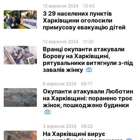
12 вересня 2024
13:43
З 29 населених пунктів
Харківщини оголосили
примусову евакуацію дітей
12 вересня 2024
11:20
Вранці окупанти атакували
Борову на Харківщині,
рятувальники витягнули з-під
завалів жінку
6 вересня 2024
09:17
Окупанти атакували Люботин
на Харківщині: поранено троє
жінок, пошкоджено будинки
3 вересня 2024
09:22
На Харківщині вирує