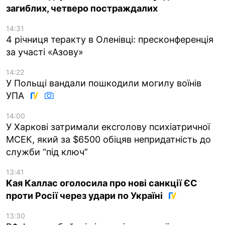
загиблих, четверо постраждалих
14:31
4 річниця теракту в Оленівці: пресконференція
за участі «Азову»
14:22
У Польщі вандали пошкодили могилу воїнів
УПА
14:00
У Харкові затримали ексголову психіатричної
МСЕК, який за $6500 обіцяв непридатність до
служби “під ключ”
13:41
Кая Каллас оголосила про нові санкції ЄС
проти Росії через удари по Україні
13:30