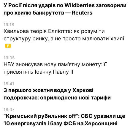
У Росії після ударів по Wildberries заговорили
про хвилю банкрутств — Reuters
19:18
Хвильова теорія Елліотта: як розуміти
структуру ринку, а не просто малювати хвилі
19:05
НБУ анонсував нову пам’ятну монету: її
присвятять Іоанну Павлу II
18:41
З першого жовтня вода у Харкові
подорожчає: оприлюднено нові тарифи
18:07
”Кримський рубильник off”: СБС уразили ще
10 енерговузлів і базу ФСБ на Херсонщині