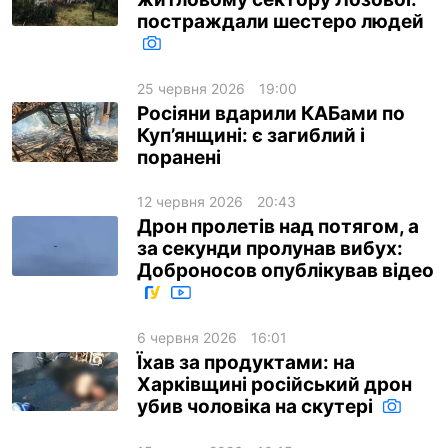
постраждали шестеро людей
ua
ru
en
25 червня 2026
19:00
Росіяни вдарили КАБами по
Куп’янщині: є загиблий і
поранені
12 червня 2026
20:43
Дрон пролетів над потягом, а
за секунди пролунав вибух:
Доброносов опублікував відео
6 червня 2026
16:01
Їхав за продуктами: на
Харківщині російський дрон
убив чоловіка на скутері