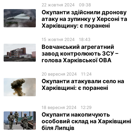
22 жовтня 2024
09:38
Окупанти здійснили дронову
атаку на зупинку у Херсоні та
Харківщину: є поранені
15 жовтня 2024
18:43
Вовчанський агрегатний
завод контролюють ЗСУ –
голова Харківської ОВА
20 вересня 2024
11:24
Окупанти атакували село на
Харківщині: є поранені
18 вересня 2024
12:29
Окупанти накопичують
особовий склад на Харківщині
біля Липців