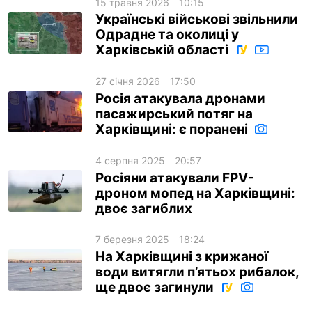
15 травня 2026
10:15
Українські військові звільнили
Одрадне та околиці у
Харківській області
27 січня 2026
17:50
Росія атакувала дронами
пасажирський потяг на
Харківщині: є поранені
4 серпня 2025
20:57
Росіяни атакували FPV-
дроном мопед на Харківщині:
двоє загиблих
7 березня 2025
18:24
На Харківщині з крижаної
води витягли п’ятьох рибалок,
ще двоє загинули