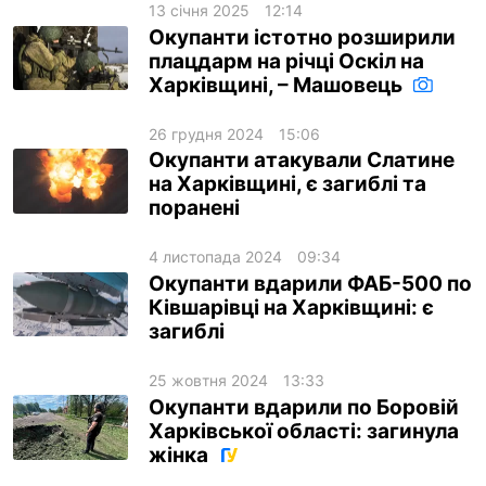
13 січня 2025
12:14
Окупанти істотно розширили
плацдарм на річці Оскіл на
Харківщині, – Машовець
26 грудня 2024
15:06
Окупанти атакували Слатине
на Харківщині, є загиблі та
поранені
4 листопада 2024
09:34
Окупанти вдарили ФАБ-500 по
Ківшарівці на Харківщині: є
загиблі
25 жовтня 2024
13:33
Окупанти вдарили по Боровій
Харківської області: загинула
жінка