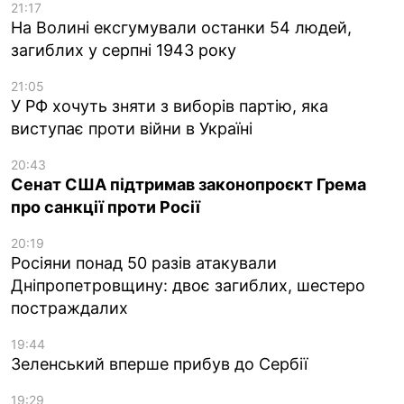
21:17
На Волині ексгумували останки 54 людей,
загиблих у серпні 1943 року
21:05
У РФ хочуть зняти з виборів партію, яка
виступає проти війни в Україні
20:43
Сенат США підтримав законопроєкт Грема
про санкції проти Росії
20:19
Росіяни понад 50 разів атакували
Дніпропетровщину: двоє загиблих, шестеро
постраждалих
19:44
Зеленський вперше прибув до Сербії
19:29