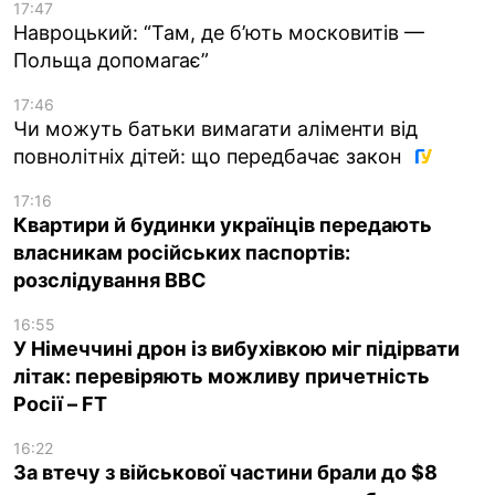
17:47
Навроцький: “Там, де б’ють московитів —
Польща допомагає”
17:46
Чи можуть батьки вимагати аліменти від
повнолітніх дітей: що передбачає закон
17:16
Квартири й будинки українців передають
власникам російських паспортів:
розслідування BBC
16:55
У Німеччині дрон із вибухівкою міг підірвати
літак: перевіряють можливу причетність
Росії – FT
16:22
За втечу з військової частини брали до $8