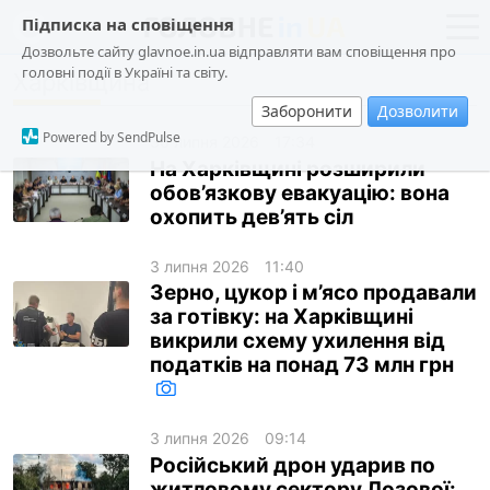
Підписка на сповіщення
Дозвольте сайту glavnoe.in.ua відправляти вам сповіщення про
головні події в Україні та світу.
Харківщина
новини
політика
Заборонити
Дозволити
про проєкт
суспільство
Powered by SendPulse
30 липня 2026
17:34
контакти
економіка
На Харківщині розширили
обов’язкову евакуацію: вона
події
охопить дев’ять сіл
кримінал
3 липня 2026
11:40
техно
Зерно, цукор і м’ясо продавали
спорт
за готівку: на Харківщині
викрили схему ухилення від
лонгріди
податків на понад 73 млн грн
харків
архів
3 липня 2026
09:14
Російський дрон ударив по
gambling
житловому сектору Лозової: