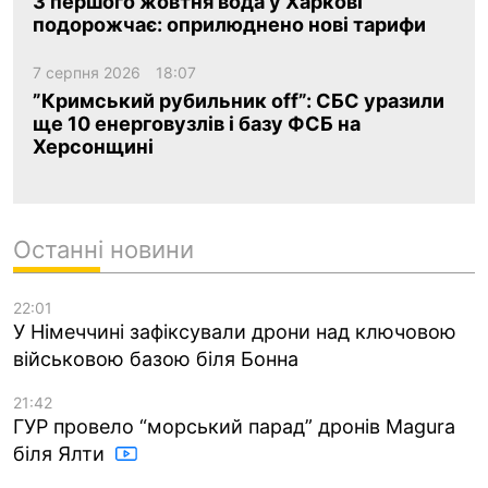
З першого жовтня вода у Харкові
подорожчає: оприлюднено нові тарифи
7 серпня 2026
18:07
”Кримський рубильник off”: СБС уразили
ще 10 енерговузлів і базу ФСБ на
Херсонщині
Останні новини
22:01
У Німеччині зафіксували дрони над ключовою
військовою базою біля Бонна
21:42
ГУР провело “морський парад” дронів Magura
біля Ялти