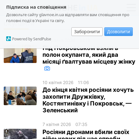
Підписка на сповіщення
Дозвольте сайту glavnoe.in.ua відправляти вам сповіщення про
головні події в Україні та світу.
окупанти
новини
політика
Заборонити
Дозволити
про проєкт
суспільство
Powered by SendPulse
13 травня 2026
12:11
контакти
економіка
Під Покровськом взяли в
полон окупанта, який два
події
місяці ґвалтував місцеву жінку
кримінал
техно
10 квітня 2026
11:06
спорт
До кінця квітня росіяни хочуть
захопити Дружківку,
лонгріди
Костянтинівку і Покровськ, —
Зеленський
харків
архів
7 квітня 2026
07:35
Росіяни дронами вбили своїх
gambling
військових під час спроби