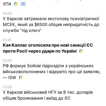
УПА
14:00
У Харкові затримали ексголову психіатричної
МСЕК, який за $6500 обіцяв непридатність до
служби “під ключ”
13:41
Кая Каллас оголосила про нові санкції ЄС
проти Росії через удари по Україні
13:30
РФ формує бойові підрозділи з українських
військовополонених і відкрито про це заявляє,
— ISW
13:00
У Харкові військовий НГУ за 8 тис. доларів
обіцяв бронювання і виїзд до ЄС