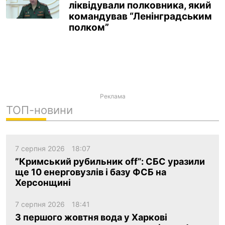
ліквідували полковника, який
командував “Ленінградським
полком”
Реклама
ТОП-новини
7 серпня 2026
18:07
”Кримський рубильник off”: СБС уразили
ще 10 енерговузлів і базу ФСБ на
Херсонщині
7 серпня 2026
18:41
З першого жовтня вода у Харкові