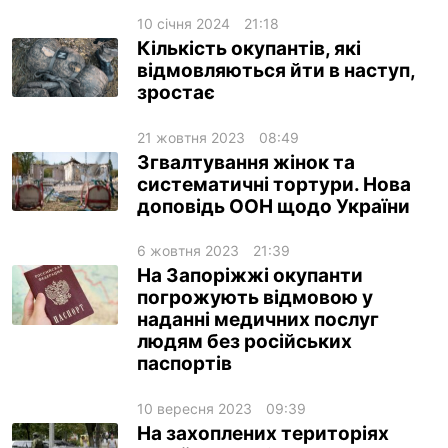
10 січня 2024
21:18
Кількість окупантів, які
відмовляються йти в наступ,
зростає
21 жовтня 2023
08:49
Згвалтування жінок та
систематичні тортури. Нова
доповідь ООН щодо України
6 жовтня 2023
21:39
На Запоріжжі окупанти
погрожують відмовою у
наданні медичних послуг
людям без російських
паспортів
10 вересня 2023
09:39
На захоплених територіях