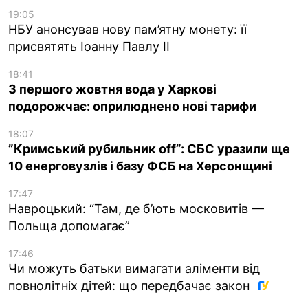
19:05
НБУ анонсував нову пам’ятну монету: її
присвятять Іоанну Павлу II
18:41
З першого жовтня вода у Харкові
подорожчає: оприлюднено нові тарифи
18:07
”Кримський рубильник off”: СБС уразили ще
10 енерговузлів і базу ФСБ на Херсонщині
17:47
Навроцький: “Там, де б’ють московитів —
Польща допомагає”
17:46
Чи можуть батьки вимагати аліменти від
повнолітніх дітей: що передбачає закон