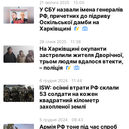
21 лютого 2025
15:00
У СБУ назвали імена генералів
РФ, причетних до підриву
Оскільської дамби на
Харківщині
28 січня 2025
11:38
На Харківщині окупанти
застрелили жителя Дворічної,
трьом людям вдалося втекти,
– поліція
6 грудня 2024
11:44
ISW: осінні втрати РФ склали
53 солдати на кожен
квадратний кілометр
захопленої землі
5 грудня 2024
08:43
Армія РФ тоне під час спроб