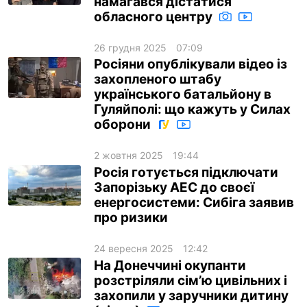
намагався дістатися
обласного центру
26 грудня 2025
07:09
Росіяни опублікували відео із
захопленого штабу
українського батальйону в
Гуляйполі: що кажуть у Силах
оборони
2 жовтня 2025
19:44
Росія готується підключати
Запорізьку АЕС до своєї
енергосистеми: Сибіга заявив
про ризики
24 вересня 2025
12:42
На Донеччині окупанти
розстріляли сімʼю цивільних і
захопили у заручники дитину