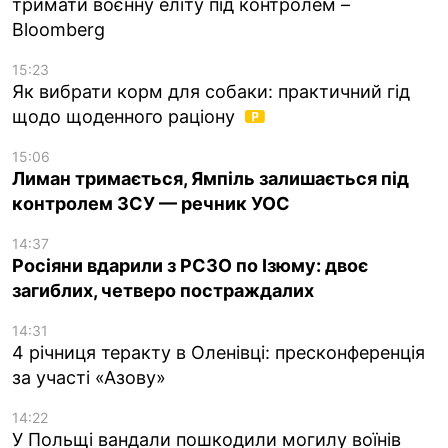
тримати воєнну еліту під контролем –
Bloomberg
15:23
Як вибрати корм для собаки: практичний гід
щодо щоденного раціону
15:06
Лиман тримається, Ямпіль залишається під
контролем ЗСУ — речник УОС
14:37
Росіяни вдарили з РСЗО по Ізюму: двоє
загиблих, четверо постраждалих
14:31
4 річниця теракту в Оленівці: пресконференція
за участі «Азову»
14:22
У Польщі вандали пошкодили могилу воїнів