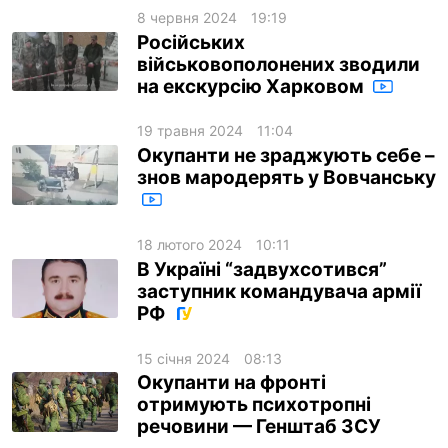
8 червня 2024
19:19
Російських
військовополонених зводили
на екскурсію Харковом
19 травня 2024
11:04
Окупанти не зраджують себе –
знов мародерять у Вовчанську
18 лютого 2024
10:11
В Україні “задвухсотився”
заступник командувача армії
РФ
15 січня 2024
08:13
Окупанти на фронті
отримують психотропні
речовини — Генштаб ЗСУ