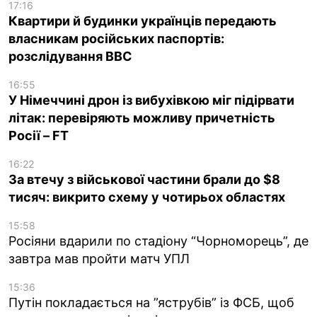
17:16
Квартири й будинки українців передають
власникам російських паспортів:
розслідування BBC
16:55
У Німеччині дрон із вибухівкою міг підірвати
літак: перевіряють можливу причетність
Росії – FT
16:22
За втечу з військової частини брали до $8
тисяч: викрито схему у чотирьох областях
15:58
Росіяни вдарили по стадіону “Чорноморець”, де
завтра мав пройти матч УПЛ
15:36
Путін покладається на ”яструбів” із ФСБ, щоб