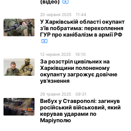
(відео)
20 червня 2025
11:44
У Харківській області окупант
з’їв побратима: перехоплення
ГУР про канібалізм в армії РФ
12 червня 2025
16:10
За розстріл цивільних на
Харківщини полоненому
окупанту загрожує довічне
ув’язнення
29 травня 2025
09:31
Вибух у Ставрополі: загинув
російський військовий, який
керував ударами по
Маріуполю