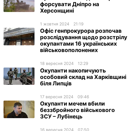
форсувати Дніпро на
Херсонщині
1 жовтня 2024
21:19
Офіс генпрокурора розпочав
розслідування щодо розстрілу
окупантами 16 українських
військовополонених
18 вересня 2024
12:29
Окупанти накопичують
особовий склад на Харківщині
біля Липців
17 вересня 2024
09:46
Окупанти мечем вбили
беззбройного військового
ЗСУ – Лубінець
16 вересня 2024
07:50