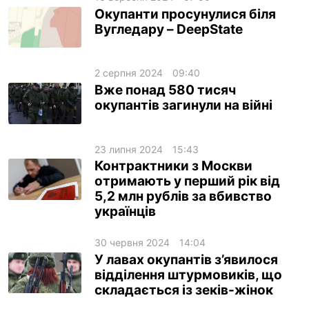
Окупанти просунулися біля
Вугледару – DeepState
2 серпня 2024
09:40
Вже понад 580 тисяч
окупантів загинули на війні
23 липня 2024
15:43
Контрактники з Москви
отримають у перший рік від
5,2 млн рублів за вбивство
українців
30 червня 2024
14:04
У лавах окупантів з’явилося
відділення штурмовиків, що
складається із зеків-жінок