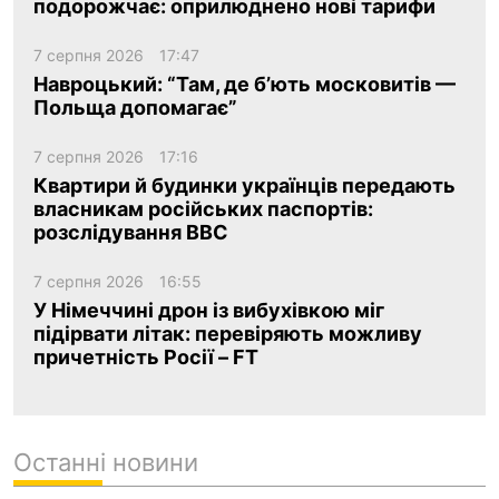
подорожчає: оприлюднено нові тарифи
7 серпня 2026
17:47
Навроцький: “Там, де б’ють московитів —
Польща допомагає”
7 серпня 2026
17:16
Квартири й будинки українців передають
власникам російських паспортів:
розслідування BBC
7 серпня 2026
16:55
У Німеччині дрон із вибухівкою міг
підірвати літак: перевіряють можливу
причетність Росії – FT
Останні новини