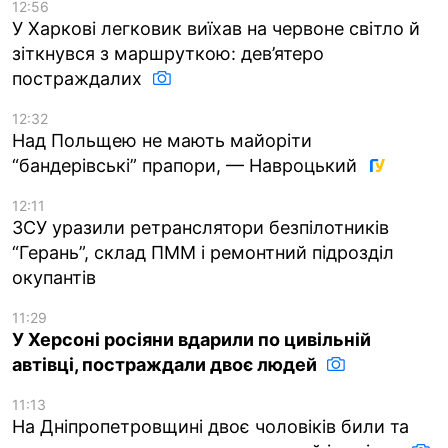
12:56
У Харкові легковик виїхав на червоне світло й
зіткнувся з маршруткою: дев’ятеро
постраждалих
12:32
Над Польщею не мають майоріти
“бандерівські” прапори, — Навроцький
12:11
ЗСУ уразили ретранслятори безпілотників
“Герань”, склад ПММ і ремонтний підрозділ
окупантів
11:29
У Херсоні росіяни вдарили по цивільній
автівці, постраждали двоє людей
11:13
На Дніпропетровщині двоє чоловіків били та