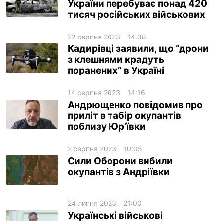
України перебуває понад 420
тисяч російських військових
22 серпня 2023
14:38
Кадирівці заявили, що “дрони
з клешнями крадуть
поранених” в Україні
14 серпня 2023
14:16
Андрющенко повідомив про
приліт в табір окупантів
поблизу Юр’ївки
2 серпня 2023
10:05
Сили Оборони вибили
окупантів з Андріївки
24 липня 2023
21:00
Українські військові