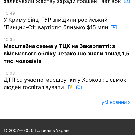
залякували жертву заради грошей і автівок
10:49
У Криму бійці ГУР знищили російський
“Панцир-С1” вартістю близько $15 млн
10:35
Масштабна схема у ТЦК на Закарпатті: з
військового обліку незаконно зняли понад 1,5
тис. чоловіків
10:03
ДТП за участю маршрутки у Харкові: вісьмох
людей госпіталізували
усі новини
© 2007—2026 Головне в Україні