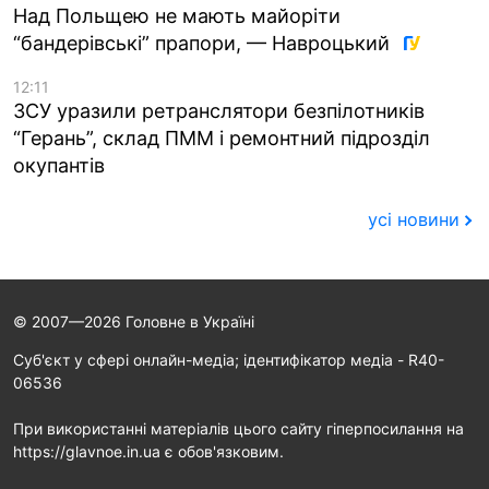
Над Польщею не мають майоріти
“бандерівські” прапори, — Навроцький
12:11
ЗСУ уразили ретранслятори безпілотників
“Герань”, склад ПММ і ремонтний підрозділ
окупантів
усі новини
© 2007—2026 Головне в Україні
Cуб'єкт у сфері онлайн-медіа; ідентифікатор медіа - R40-
06536
При використанні матеріалів цього сайту гіперпосилання на
https://glavnoe.in.ua є обов'язковим.