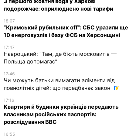
З першого жовтня вода у Харкові
подорожчає: оприлюднено нові тарифи
18:07
”Кримський рубильник off”: СБС уразили ще
10 енерговузлів і базу ФСБ на Херсонщині
17:47
Навроцький: “Там, де б’ють московитів —
Польща допомагає”
17:46
Чи можуть батьки вимагати аліменти від
повнолітніх дітей: що передбачає закон
17:16
Квартири й будинки українців передають
власникам російських паспортів:
розслідування BBC
16:55