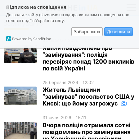
Підписка на сповіщення
Дозвольте сайту glavnoe.in.ua відправляти вам сповіщення про
головні події в Україні та світу.
замінування
новини
політика
Заборонити
Дозволити
про проєкт
суспільство
Powered by SendPulse
30 березня 2026
15:48
контакти
економіка
Хвиля повідомлень про
“замінування”: поліція
події
перевіряє понад 1200 викликів
кримінал
по всій Україні
техно
25 березня 2026
12:02
спорт
Житель Львівщини
“замінував” посольство США у
лонгріди
Києві: що йому загрожує
харків
31 січня 2026
15:11
архів
Вчора поліція отримала сотні
повідомлень про замінування
gambling
на Харківщині: перевірили —