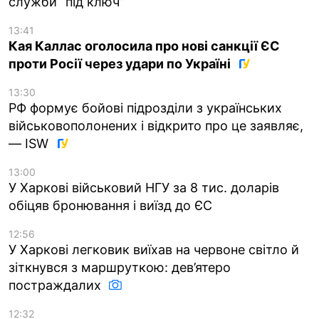
служби “під ключ”
13:41
Кая Каллас оголосила про нові санкції ЄС
проти Росії через удари по Україні
13:30
РФ формує бойові підрозділи з українських
військовополонених і відкрито про це заявляє,
— ISW
13:00
У Харкові військовий НГУ за 8 тис. доларів
обіцяв бронювання і виїзд до ЄС
12:56
У Харкові легковик виїхав на червоне світло й
зіткнувся з маршруткою: дев’ятеро
постраждалих
12:32