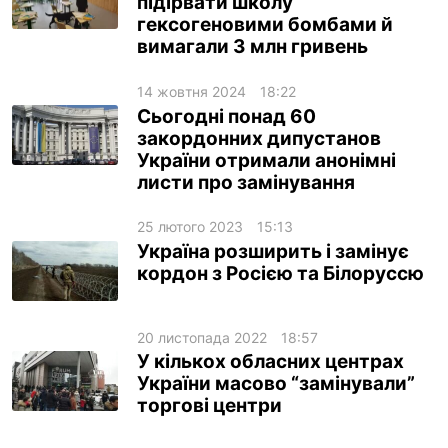
підірвати школу
гексогеновими бомбами й
вимагали 3 млн гривень
14 жовтня 2024
18:22
Сьогодні понад 60
закордонних дипустанов
України отримали анонімні
листи про замінування
25 лютого 2023
15:13
Україна розширить і замінує
кордон з Росією та Білоруссю
20 листопада 2022
18:57
У кількох обласних центрах
України масово “замінували”
торгові центри