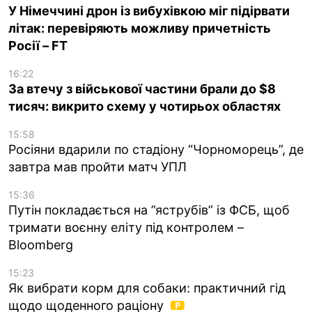
У Німеччині дрон із вибухівкою міг підірвати
літак: перевіряють можливу причетність
Росії – FT
16:22
За втечу з військової частини брали до $8
тисяч: викрито схему у чотирьох областях
15:58
Росіяни вдарили по стадіону “Чорноморець”, де
завтра мав пройти матч УПЛ
15:36
Путін покладається на ”яструбів” із ФСБ, щоб
тримати воєнну еліту під контролем –
Bloomberg
15:23
Як вибрати корм для собаки: практичний гід
щодо щоденного раціону