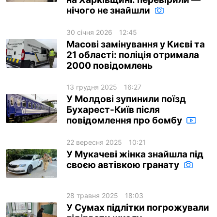
нічого не знайшли
ua
ru
en
30 січня 2026
12:45
Масові замінування у Києві та
21 області: поліція отримала
2000 повідомлень
13 грудня 2025
16:27
У Молдові зупинили поїзд
Бухарест-Київ після
повідомлення про бомбу
22 вересня 2025
10:21
У Мукачеві жінка знайшла під
своєю автівкою гранату
28 травня 2025
18:03
У Сумах підлітки погрожували