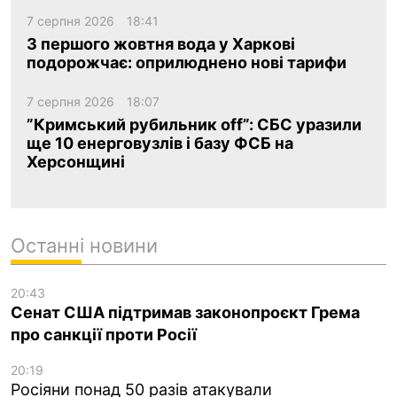
7 серпня 2026
18:41
З першого жовтня вода у Харкові
подорожчає: оприлюднено нові тарифи
7 серпня 2026
18:07
”Кримський рубильник off”: СБС уразили
ще 10 енерговузлів і базу ФСБ на
Херсонщині
Останні новини
20:43
Сенат США підтримав законопроєкт Грема
про санкції проти Росії
20:19
Росіяни понад 50 разів атакували