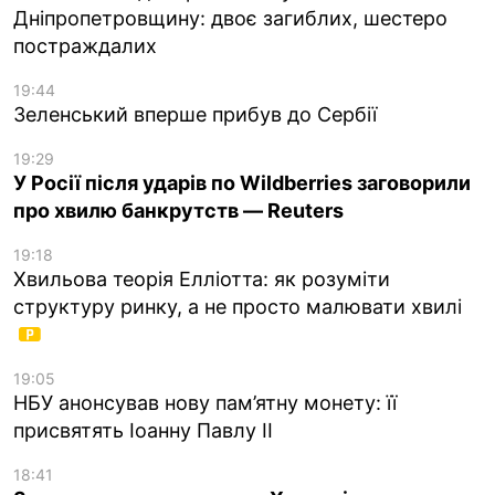
Дніпропетровщину: двоє загиблих, шестеро
постраждалих
19:44
Зеленський вперше прибув до Сербії
19:29
У Росії після ударів по Wildberries заговорили
про хвилю банкрутств — Reuters
19:18
Хвильова теорія Елліотта: як розуміти
структуру ринку, а не просто малювати хвилі
19:05
НБУ анонсував нову пам’ятну монету: її
присвятять Іоанну Павлу II
18:41