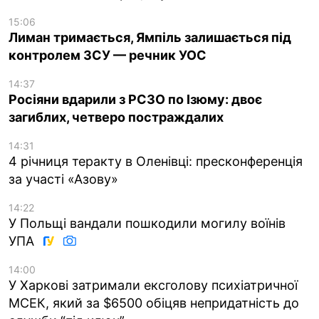
15:06
Лиман тримається, Ямпіль залишається під
контролем ЗСУ — речник УОС
14:37
Росіяни вдарили з РСЗО по Ізюму: двоє
загиблих, четверо постраждалих
14:31
4 річниця теракту в Оленівці: пресконференція
за участі «Азову»
14:22
У Польщі вандали пошкодили могилу воїнів
УПА
14:00
У Харкові затримали ексголову психіатричної
МСЕК, який за $6500 обіцяв непридатність до