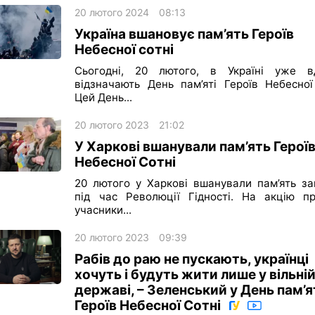
20 лютого 2024
08:13
Україна вшановує пам’ять Героїв
Небесної сотні
Сьогодні, 20 лютого, в Україні уже в
відзначають День пам’яті Героїв Небесної 
Цей День...
20 лютого 2023
21:02
У Харкові вшанували пам’ять Герої
Небесної Сотні
20 лютого у Харкові вшанували пам’ять за
під час Революції Гідності. На акцію п
учасники...
20 лютого 2023
09:39
Рабів до раю не пускають, українці
хочуть і будуть жити лише у вільні
державі, – Зеленський у День пам’я
Героїв Небесної Сотні