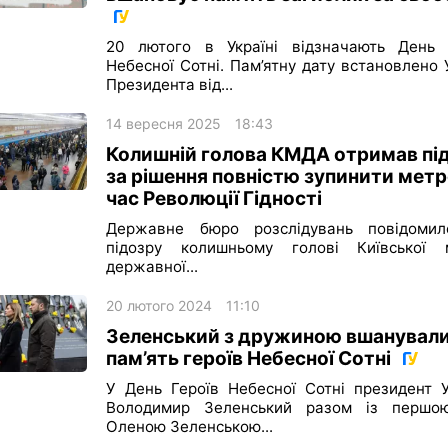
харків
архів
20 лютого в Україні відзначають День 
Небесної Сотні. Пам’ятну дату встановлено
gambling
Президента від...
14 вересня 2025
18:43
Колишній голова КМДА отримав пі
за рішення повністю зупинити метр
час Революції Гідності
Державне бюро розслідувань повідоми
підозру колишньому голові Київської м
державної...
20 лютого 2024
11:10
Зеленський з дружиною вшанувал
пам’ять героїв Небесної Сотні
У День Героїв Небесної Сотні президент У
Володимир Зеленський разом із першо
Оленою Зеленською...