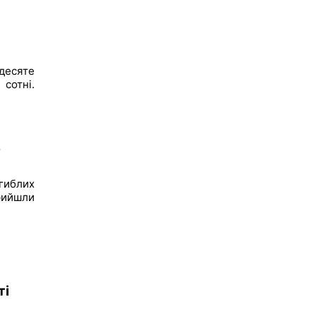
десяте
сотні.
в
гиблих
рийшли
й
ті