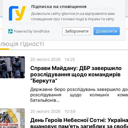
Підписка на сповіщення
новини
про проєкт
контакти
Дозвольте сайту glavnoe.in.ua відправляти вам
сповіщення про головні події в Україні та світу.
економіка
події
кримінал
Заборонити
Дозволити
Powered by SendPulse
люція гідності
політика
20 лютого 2026
14:25
суспільство
Справи Майдану: ДБР завершило
економіка
розслідування щодо командирів
“Беркута”
події
Державне бюро розслідувань завершило до
кримінал
розслідування щодо колишніх коман
батальйонів...
техно
спорт
20 лютого 2026
10:59
День Героїв Небесної Сотні: Україн
лонгріди
вшановує пам’ять загиблих за сво