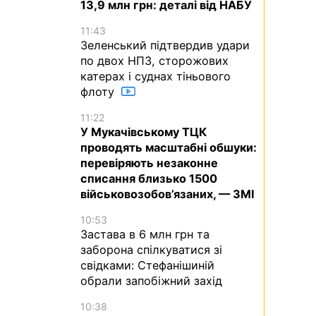
13,9 млн грн: деталі від НАБУ
11:43
Зеленський підтвердив удари
по двох НПЗ, сторожових
катерах і суднах тіньового
флоту
11:22
У Мукачівському ТЦК
проводять масштабні обшуки:
перевіряють незаконне
списання близько 1500
військовозобов’язаних, — ЗМІ
10:53
Застава в 6 млн грн та
заборона спілкуватися зі
свідками: Стефанішиній
обрали запобіжний захід
10:38