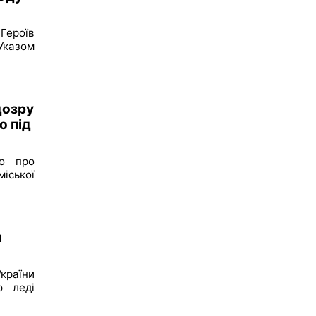
Героїв
 Указом
дозру
о під
ло про
іської
и
країни
ю леді