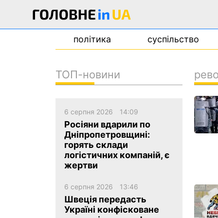
політика
суспільство
ТОП-новини
рево
новини
про проєкт
6 серпня 2026
14:09
контакти
Росіяни вдарили по
Дніпропетровщині:
горять склади
логістичних компаній, є
жертви
6 серпня 2026
13:46
Швеція передасть
Україні конфісковане