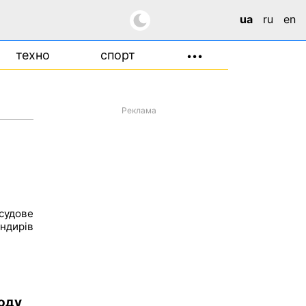
ua
ru
en
техно
спорт
•••
Реклама
судове
дирів
а
боду