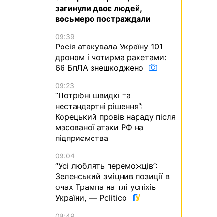
загинули двоє людей,
восьмеро постраждали
09:39
Росія атакувала Україну 101
дроном і чотирма ракетами:
66 БпЛА знешкоджено
09:23
“Потрібні швидкі та
нестандартні рішення”:
Корецький провів нараду після
масованої атаки РФ на
підприємства
09:04
“Усі люблять переможців”:
Зеленський зміцнив позиції в
очах Трампа на тлі успіхів
України, — Politico
08:49