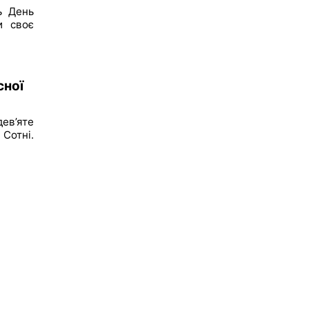
ь День
и своє
сної
ев’яте
 Сотні.