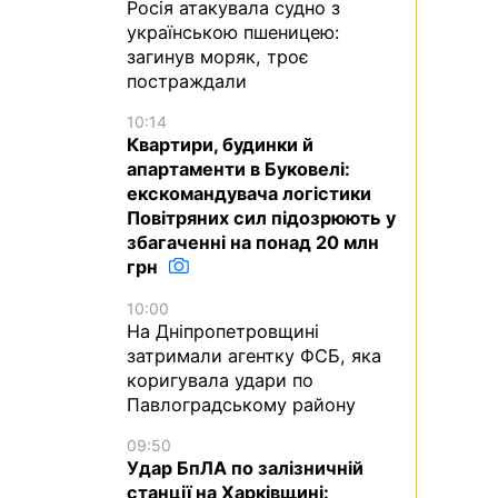
Росія атакувала судно з
українською пшеницею:
загинув моряк, троє
постраждали
10:14
Квартири, будинки й
апартаменти в Буковелі:
екскомандувача логістики
Повітряних сил підозрюють у
збагаченні на понад 20 млн
грн
10:00
На Дніпропетровщині
затримали агентку ФСБ, яка
коригувала удари по
Павлоградському району
09:50
Удар БпЛА по залізничній
станції на Харківщині: