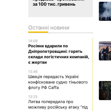
за 100 тис. гривень
Останні новини
14:09
Росіяни вдарили по
Дніпропетровщині: горять
склади логістичних компаній,
є жертви
13:46
Швеція передасть Україні
конфісковане судно тіньового
флоту РФ Caffa
13:23
Литва попередила про
можливу російську атаку “під