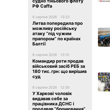
судно тіньового флоту
РФ Caffa
6 серпня 2026
13:23
Литва попередила про
можливу російську
атаку “під чужим
ua
ru
en
прапором” по країнах
Балтії
6 серпня 2026
13:10
Командир роти продав
військовий засіб РЕБ за
180 тис. грн: що вирішив
суд
6 серпня 2026
12:39
У Харкові чоловік
видавав себе за
працівника ДСНС і
продавав “бронювання”