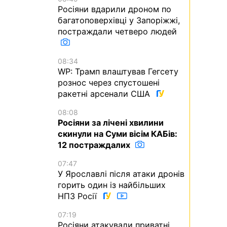
Росіяни вдарили дроном по
багатоповерхівці у Запоріжжі,
постраждали четверо людей
08:34
WP: Трамп влаштував Гегсету
рознос через спустошені
ракетні арсенали США
08:08
Росіяни за лічені хвилини
скинули на Суми вісім КАБів:
12 постраждалих
07:47
У Ярославлі після атаки дронів
горить один із найбільших
НПЗ Росії
07:19
Росіяни атакували приватні