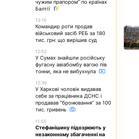
чужим прапором” по країнах
Балтії
13:10
Командир роти продав
військовий засіб РЕБ за 180
тис. грн: що вирішив суд
12:52
У Сумах знайшли російську
фугасну авіабомбу вагою пів
тонни, яка не вибухнула
12:39
У Харкові чоловік видавав
себе за працівника ДСНС і
продавав “бронювання” за 100
тис. гривень
11:55
Стефанішину підозрюють у
незаконному збагаченні на