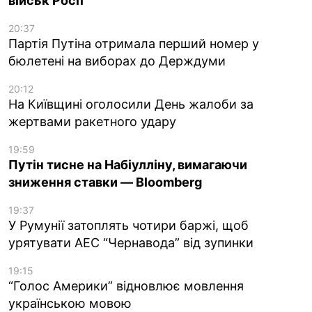
військ Росії
20:37
Партія Путіна отримала перший номер у
бюлетені на виборах до Держдуми
20:12
На Київщині оголосили День жалоби за
жертвами ракетного удару
19:59
Путін тисне на Набіулліну, вимагаючи
зниження ставки — Bloomberg
19:37
У Румунії затоплять чотири баржі, щоб
урятувати АЕС “Чернавода” від зупинки
19:15
“Голос Америки” відновлює мовлення
українською мовою