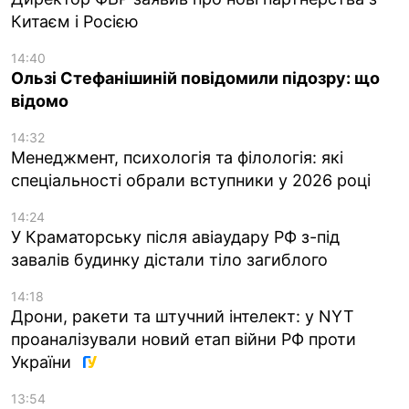
Китаєм і Росією
14:40
Ользі Стефанішиній повідомили підозру: що
відомо
14:32
Менеджмент, психологія та філологія: які
спеціальності обрали вступники у 2026 році
14:24
У Краматорську після авіаудару РФ з-під
завалів будинку дістали тіло загиблого
14:18
Дрони, ракети та штучний інтелект: у NYT
проаналізували новий етап війни РФ проти
України
13:54