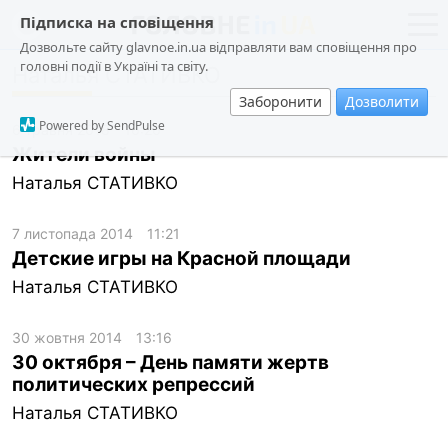
Підписка на сповіщення
Дозвольте сайту glavnoe.in.ua відправляти вам сповіщення про
головні події в Україні та світу.
Наталья СТАТИВКО
новини
політика
Заборонити
Дозволити
про проєкт
суспільство
Powered by SendPulse
6 травня 2018
16:26
контакти
економіка
Жители войны
Наталья СТАТИВКО
події
кримінал
7 листопада 2014
11:21
техно
Детские игры на Красной площади
Наталья СТАТИВКО
спорт
лонгріди
30 жовтня 2014
13:16
харків
30 октября – День памяти жертв
политических репрессий
архів
Наталья СТАТИВКО
gambling