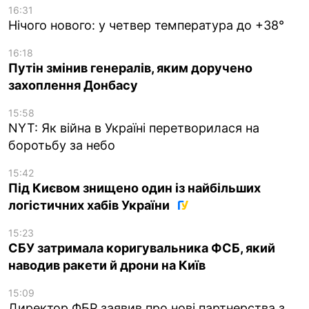
16:31
Нічого нового: у четвер температура до +38°
16:18
Путін змінив генералів, яким доручено
захоплення Донбасу
15:58
NYT: Як війна в Україні перетворилася на
боротьбу за небо
15:42
Під Києвом знищено один із найбільших
логістичних хабів України
15:23
СБУ затримала коригувальника ФСБ, який
наводив ракети й дрони на Київ
15:09
Директор ФБР заявив про нові партнерства з