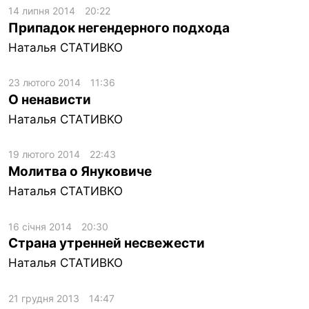
14 липня 2014
20:22
Припадок негендерного подхода
ua
ru
en
Наталья СТАТИВКО
23 лютого 2014
11:36
О ненависти
Наталья СТАТИВКО
19 лютого 2014
22:43
Молитва о Януковиче
Наталья СТАТИВКО
16 січня 2014
20:30
Страна утренней несвежести
Наталья СТАТИВКО
21 грудня 2013
14:47