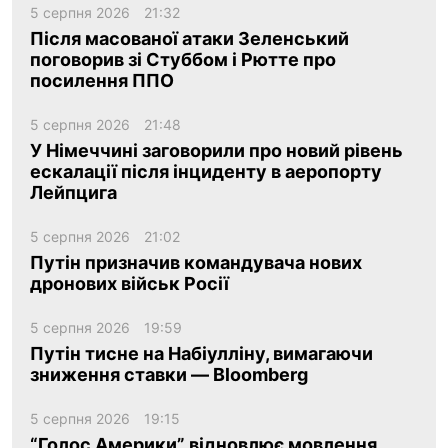
5 серпня 2026
21:32
Після масованої атаки Зеленський
поговорив зі Стуббом і Рютте про
посилення ППО
5 серпня 2026
21:48
У Німеччині заговорили про новий рівень
ескалації після інциденту в аеропорту
Лейпцига
5 серпня 2026
21:02
Путін призначив командувача нових
дронових військ Росії
5 серпня 2026
19:59
Путін тисне на Набіулліну, вимагаючи
зниження ставки — Bloomberg
5 серпня 2026
19:15
“Голос Америки” відновлює мовлення