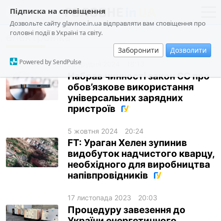
Підписка на сповіщення
Дозвольте сайту glavnoe.in.ua відправляти вам сповіщення про
головні події в Україні та світу.
електроніка
новини
політика
Заборонити
Дозволити
про проєкт
суспільство
Powered by SendPulse
28 грудня 2024
18:13
контакти
економіка
Набрав чинності закон ЄС про
обов’язкове використання
події
універсальних зарядних
кримінал
пристроїв
техно
5 жовтня 2024
20:24
спорт
FT: Ураган Хелен зупинив
видобуток надчистого кварцу,
лонгріди
необхідного для виробництва
напівпровідників
харків
архів
17 листопада 2023
20:03
Процедуру завезення до
gambling
України енергетичного