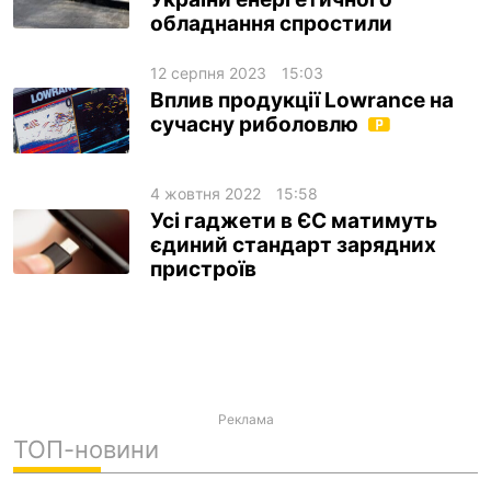
обладнання спростили
ua
ru
en
12 серпня 2023
15:03
Вплив продукції Lowrance на
сучасну риболовлю
4 жовтня 2022
15:58
Усі гаджети в ЄС матимуть
єдиний стандарт зарядних
пристроїв
Реклама
ТОП-новини