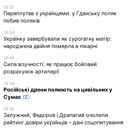
19:22
Переплутав з українцями: у Гданську поляк
побив поляків
18:54
Українку завербували як сурогатну матір:
народжена двійня померла в лікарні
18:46
Сила влучності: як працює бойовий
розрахунок артилерії
18:36
Російські дрони полюють на цивільних у
Сумах
18:16
Залужний, Федоров і Драпатий очолили
рейтинг довіри українців – дані соцопитування