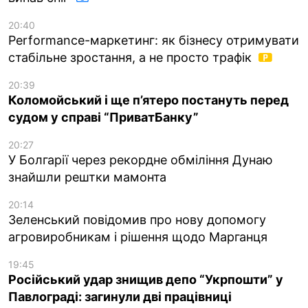
20:40
Performance-маркетинг: як бізнесу отримувати
стабільне зростання, а не просто трафік
20:39
Коломойський і ще п’ятеро постануть перед
судом у справі “ПриватБанку”
20:27
У Болгарії через рекордне обміління Дунаю
знайшли рештки мамонта
20:14
Зеленський повідомив про нову допомогу
агровиробникам і рішення щодо Марганця
19:45
Російський удар знищив депо “Укрпошти” у
Павлограді: загинули дві працівниці