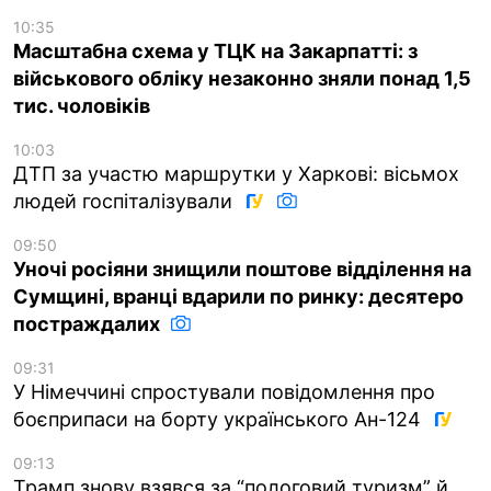
10:35
Масштабна схема у ТЦК на Закарпатті: з
військового обліку незаконно зняли понад 1,5
тис. чоловіків
10:03
ДТП за участю маршрутки у Харкові: вісьмох
людей госпіталізували
09:50
Уночі росіяни знищили поштове відділення на
Сумщині, вранці вдарили по ринку: десятеро
постраждалих
09:31
У Німеччині спростували повідомлення про
боєприпаси на борту українського Ан-124
09:13
Трамп знову взявся за “пологовий туризм” й