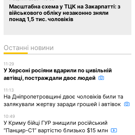
Масштабна схема у ТЦК на Закарпатті: з
військового обліку незаконно зняли
понад 1,5 тис. чоловіків
Останні новини
11:29
У Херсоні росіяни вдарили по цивільній
автівці, постраждали двоє людей
11:13
На Дніпропетровщині двоє чоловіків били та
залякували жертву заради грошей і автівок
10:49
У Криму бійці ГУР знищили російський
“Панцир-С1” вартістю близько $15 млн