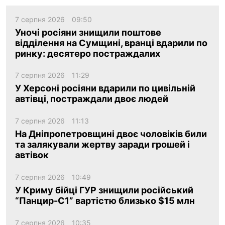
7 серпня 2026
09:50
Уночі росіяни знищили поштове
відділення на Сумщині, вранці вдарили по
ринку: десятеро постраждалих
7 серпня 2026
11:29
У Херсоні росіяни вдарили по цивільній
автівці, постраждали двоє людей
7 серпня 2026
11:13
На Дніпропетровщині двоє чоловіків били
та залякували жертву заради грошей і
автівок
7 серпня 2026
10:49
У Криму бійці ГУР знищили російський
“Панцир-С1” вартістю близько $15 млн
7 серпня 2026
10:35