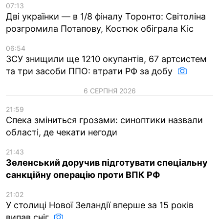
07:13
Дві українки — в 1/8 фіналу Торонто: Світоліна
розгромила Потапову, Костюк обіграла Кіс
06:54
ЗСУ знищили ще 1210 окупантів, 67 артсистем
та три засоби ППО: втрати РФ за добу
6 СЕРПНЯ 2026
21:59
Спека зміниться грозами: синоптики назвали
області, де чекати негоди
21:43
Зеленський доручив підготувати спеціальну
санкційну операцію проти ВПК РФ
21:02
У столиці Нової Зеландії вперше за 15 років
випав сніг