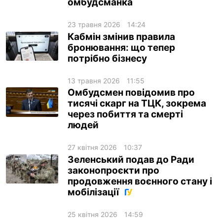
омбудсманка
23 травня 2026
14:24
Кабмін змінив правила
бронювання: що тепер
потрібно бізнесу
13 травня 2026
11:55
Омбудсмен повідомив про
тисячі скарг на ТЦК, зокрема
через побиття та смерті
людей
27 квітня 2026
10:37
Зеленський подав до Ради
законопроєкти про
продовження воєнного стану і
мобілізації
25 квітня 2026
14:59