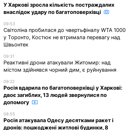
У Харкові зросла кількість постраждалих
внаслідок удару по багатоповерхівці
09:53
Світоліна пробилася до чвертьфіналу WTA 1000
у Торонто, Костюк не втримала перевагу над
Швьонтек
09:31
Реактивні дрони атакували Житомир: над
містом здійнявся чорний дим, є руйнування
09:22
Росія вдарила по багатоповерхівці у Харкові:
двоє загиблих, 13 людей звернулися по
допомогу
08:55
Росія атакувала Одесу десятками ракет і
дронів: пошкоджені житлові будинки, 8