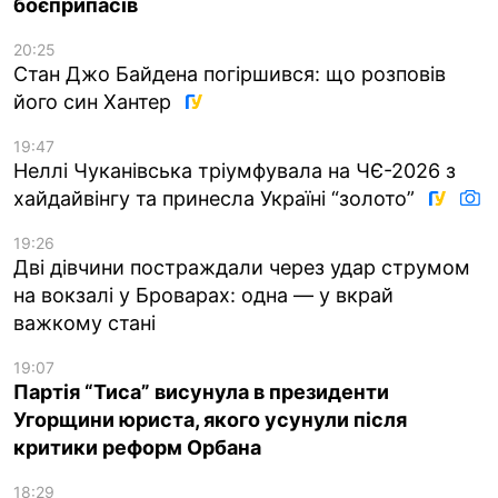
боєприпасів
20:25
Стан Джо Байдена погіршився: що розповів
його син Хантер
19:47
Неллі Чуканівська тріумфувала на ЧЄ-2026 з
хайдайвінгу та принесла Україні “золото”
19:26
Дві дівчини постраждали через удар струмом
на вокзалі у Броварах: одна — у вкрай
важкому стані
19:07
Партія “Тиса” висунула в президенти
Угорщини юриста, якого усунули після
критики реформ Орбана
18:29