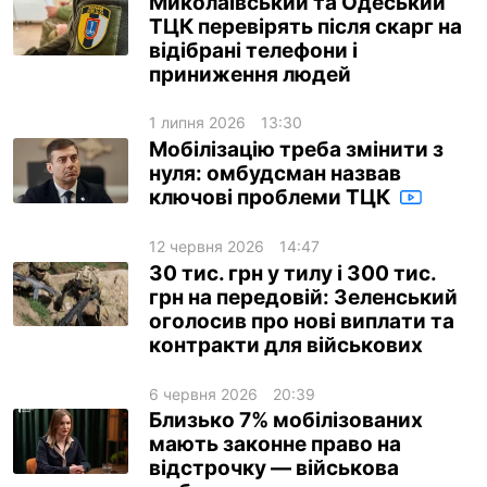
Миколаївський та Одеський
ТЦК перевірять після скарг на
відібрані телефони і
приниження людей
1 липня 2026
13:30
Мобілізацію треба змінити з
нуля: омбудсман назвав
ключові проблеми ТЦК
12 червня 2026
14:47
30 тис. грн у тилу і 300 тис.
грн на передовій: Зеленський
оголосив про нові виплати та
контракти для військових
6 червня 2026
20:39
Близько 7% мобілізованих
мають законне право на
відстрочку — військова