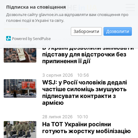
Підписка на сповіщення
Дозвольте сайту glavnoe.in.ua відправляти вам сповіщення про
головні події в Україні та світу.
мобілізація
новини
політика
Заборонити
Дозволити
про проєкт
суспільство
Powered by SendPulse
3 серпня 2026
17:45
контакти
економіка
В Україні дозволили змінювати
підставу для відстрочки без
події
припинення її дії
кримінал
3 серпня 2026
10:56
техно
WSJ: у Росії чоловіків дедалі
спорт
частіше силоміць змушують
підписувати контракти з
лонгріди
армією
харків
28 липня 2026
10:10
архів
На ТОТ України росіяни
готують жорстку мобілізацію
gambling