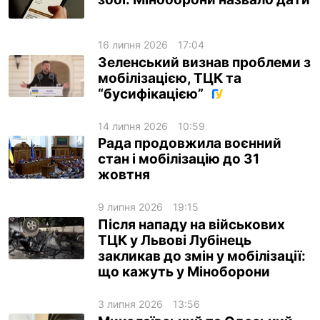
16 липня 2026
17:04
Зеленський визнав проблеми з
мобілізацією, ТЦК та
“бусифікацією”
14 липня 2026
10:59
Рада продовжила воєнний
стан і мобілізацію до 31
жовтня
9 липня 2026
19:15
Після нападу на військових
ТЦК у Львові Лубінець
закликав до змін у мобілізації:
що кажуть у Міноборони
3 липня 2026
13:56