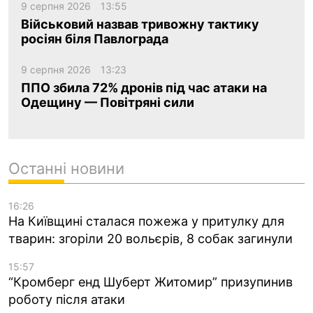
9 серпня 2026
13:55
Військовий назвав тривожну тактику
росіян біля Павлограда
9 серпня 2026
13:23
ППО збила 72% дронів під час атаки на
Одещину — Повітряні сили
Останні новини
16:26
На Київщині сталася пожежа у притулку для
тварин: згоріли 20 вольєрів, 8 собак загинули
15:57
“Кромберг енд Шуберт Житомир” призупинив
роботу після атаки