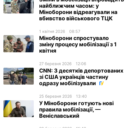
найближчим часом: у
Міноборони відреагували на
вбивство військового ТЦК
1 квітня 2026
08:57
Міноборони спростувало
зміну процесу мобілізації з 1
квітня
27 березня 2026
12:06
CNN: З десятків депортованих
зі США українців частину
одразу мобілізували
25 березня 2026
13:40
У Міноборони готують нові
правила мобілізації, —
Веніславський