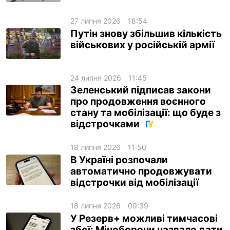
ua
ru
en
27 липня 2026
18:54
Путін знову збільшив кількість
військових у російській армії
24 липня 2026
11:45
Зеленський підписав закони
про продовження воєнного
стану та мобілізації: що буде з
відстрочками
18 липня 2026
11:50
В Україні розпочали
автоматично продовжувати
відстрочки від мобілізації
18 липня 2026
09:39
У Резерв+ можливі тимчасові
збої: Міноборони назвало дати