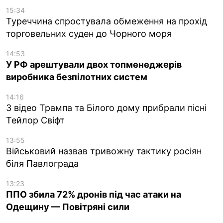
15:34
Туреччина спростувала обмеження на прохід
торговельних суден до Чорного моря
14:53
У РФ арештували двох топменеджерів
виробника безпілотних систем
14:16
З відео Трампа та Білого дому прибрали пісні
Тейлор Свіфт
13:55
Військовий назвав тривожну тактику росіян
біля Павлограда
13:23
ППО збила 72% дронів під час атаки на
Одещину — Повітряні сили