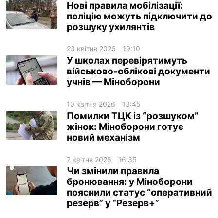
Нові правила мобілізації:
поліцію можуть підключити до
розшуку ухилянтів
23 квітня 2026
19:10
У школах перевірятимуть
військово-облікові документи
учнів — Міноборони
10 квітня 2026
13:45
Помилки ТЦК із “розшуком”
жінок: Міноборони готує
новий механізм
7 квітня 2026
16:36
Чи змінили правила
бронювання: у Міноборони
пояснили статус “оперативний
резерв” у “Резерв+”