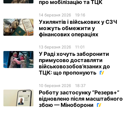
про мобілізацію та ТЦК
14 березня 2026
19:16
Ухилянтів і військових у СЗЧ
можуть обмежити у
фінансових операціях
13 березня 2026
11:01
У Раді хочуть заборонити
примусово доставляти
військовозобов’язаних до
ТЦК: що пропонують
10 березня 2026
18:37
Роботу застосунку “Резерв+”
відновлено після масштабного
збою — Міноборони