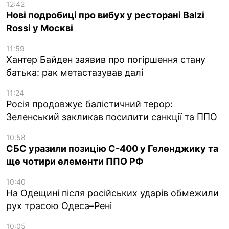
12:42
Нові подробиці про вибух у ресторані Balzi
Rossi у Москві
11:59
Хантер Байден заявив про погіршення стану
батька: рак метастазував далі
11:24
Росія продовжує балістичний терор:
Зеленський закликав посилити санкції та ППО
10:58
СБС уразили позицію С-400 у Геленджику та
ще чотири елементи ППО РФ
10:40
На Одещині після російських ударів обмежили
рух трасою Одеса–Рені
10:05