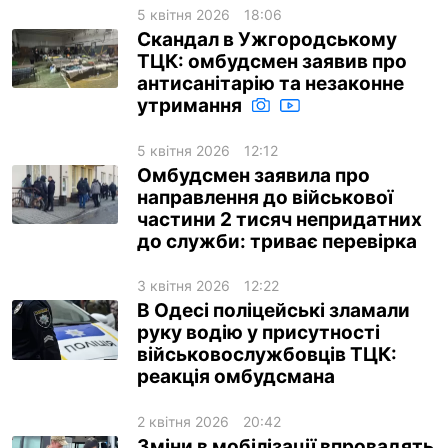
5 квітня 2026
18:06
Скандал в Ужгородському
ТЦК: омбудсмен заявив про
антисанітарію та незаконне
утримання
5 квітня 2026
12:12
Омбудсмен заявила про
направлення до військової
частини 2 тисяч непридатних
до служби: триває перевірка
3 квітня 2026
12:22
В Одесі поліцейські зламали
руку водію у присутності
військовослужбовців ТЦК:
реакція омбудсмана
2 квітня 2026
20:42
Зміни в мобілізації впровадять