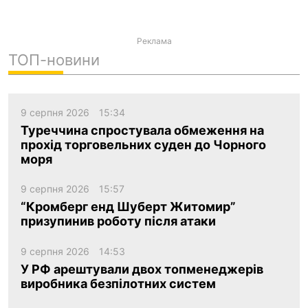
Реклама
ТОП-новини
9 серпня 2026
15:34
Туреччина спростувала обмеження на
прохід торговельних суден до Чорного
моря
9 серпня 2026
15:57
“Кромберг енд Шуберт Житомир”
призупинив роботу після атаки
9 серпня 2026
14:53
У РФ арештували двох топменеджерів
виробника безпілотних систем