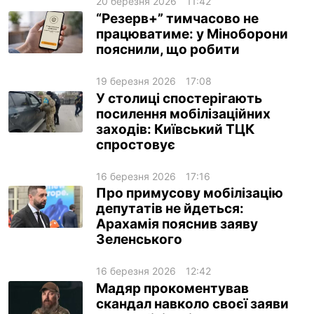
20 березня 2026
11:42
“Резерв+” тимчасово не
працюватиме: у Міноборони
пояснили, що робити
19 березня 2026
17:08
У столиці спостерігають
посилення мобілізаційних
заходів: Київський ТЦК
спростовує
16 березня 2026
17:16
Про примусову мобілізацію
депутатів не йдеться:
Арахамія пояснив заяву
Зеленського
16 березня 2026
12:42
Мадяр прокоментував
скандал навколо своєї заяви