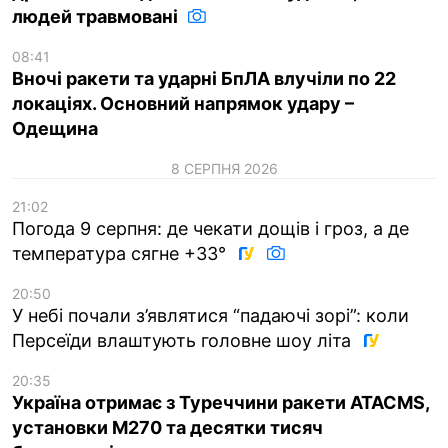
людей травмовані
08:41
Вночі ракети та ударні БпЛА влучіли по 22
локаціях. Основний напрямок удару –
Одещина
8 СЕРПНЯ 2026
21:02
Погода 9 серпня: де чекати дощів і гроз, а де
температура сягне +33°
20:50
У небі почали з’являтися “падаючі зорі”: коли
Персеїди влаштують головне шоу літа
20:35
Україна отримає з Туреччини ракети ATACMS,
установки M270 та десятки тисяч