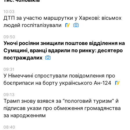
10:03
ДТП за участю маршрутки у Харкові: вісьмох
людей госпіталізували
09:50
Уночі росіяни знищили поштове відділення на
Сумщині, вранці вдарили по ринку: десятеро
постраждалих
09:31
У Німеччині спростували повідомлення про
боєприпаси на борту українського Ан-124
09:13
Трамп знову взявся за “пологовий туризм” й
підписав укази про обмеження громадянства
за народженням
08:40