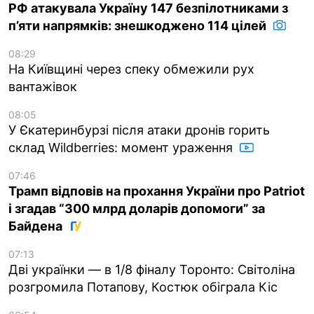
РФ атакувала Україну 147 безпілотниками з
п’яти напрямків: знешкоджено 114 цілей
08:29
На Київщині через спеку обмежили рух
вантажівок
08:05
У Єкатеринбурзі після атаки дронів горить
склад Wildberries: момент ураження
07:46
Трамп відповів на прохання України про Patriot
і згадав “300 млрд доларів допомоги” за
Байдена
07:13
Дві українки — в 1/8 фіналу Торонто: Світоліна
розгромила Потапову, Костюк обіграла Кіс