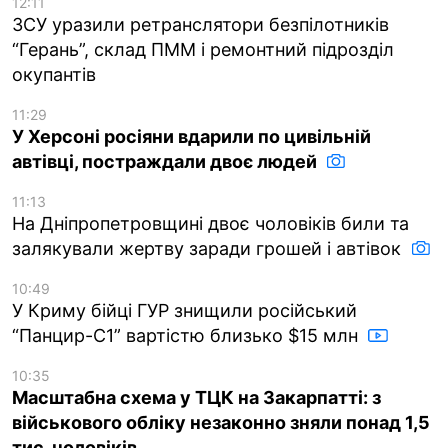
12:11
ЗСУ уразили ретранслятори безпілотників
“Герань”, склад ПММ і ремонтний підрозділ
окупантів
11:29
У Херсоні росіяни вдарили по цивільній
автівці, постраждали двоє людей
11:13
На Дніпропетровщині двоє чоловіків били та
залякували жертву заради грошей і автівок
10:49
У Криму бійці ГУР знищили російський
“Панцир-С1” вартістю близько $15 млн
10:35
Масштабна схема у ТЦК на Закарпатті: з
військового обліку незаконно зняли понад 1,5
тис. чоловіків