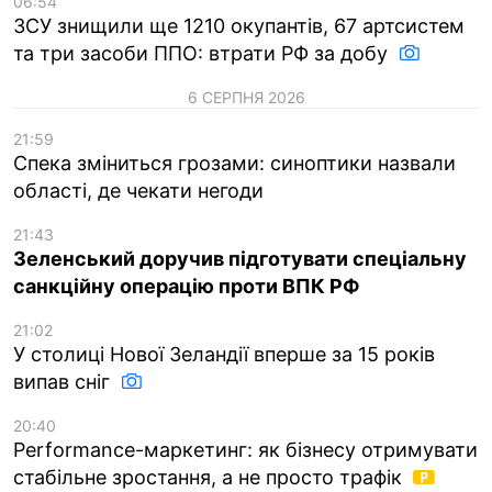
06:54
ЗСУ знищили ще 1210 окупантів, 67 артсистем
та три засоби ППО: втрати РФ за добу
6 СЕРПНЯ 2026
21:59
Спека зміниться грозами: синоптики назвали
області, де чекати негоди
21:43
Зеленський доручив підготувати спеціальну
санкційну операцію проти ВПК РФ
21:02
У столиці Нової Зеландії вперше за 15 років
випав сніг
20:40
Performance-маркетинг: як бізнесу отримувати
стабільне зростання, а не просто трафік