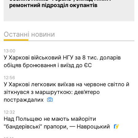
ремонтний підрозділ окупантів
Останні новини
13:00
У Харкові військовий НГУ за 8 тис. доларів
обіцяв бронювання і виїзд до ЄС
12:56
У Харкові легковик виїхав на червоне світло й
зіткнувся з маршруткою: дев’ятеро
постраждалих
12:32
Над Польщею не мають майоріти
“бандерівські” прапори, — Навроцький