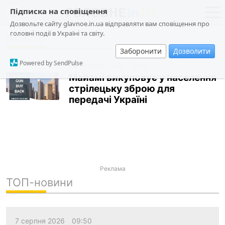
Підписка на сповіщення
Дозвольте сайту glavnoe.in.ua відправляти вам сповіщення про
головні події в Україні та світу.
майамі
новини
політика
Заборонити
Дозволити
про проєкт
суспільство
Powered by SendPulse
28 серпня 2022
12:05
контакти
економіка
Майамі викуповує у населення
стрілецьку зброю для
події
передачі Україні
кримінал
техно
спорт
лонгріди
Реклама
харків
ТОП-новини
архів
gambling
7 серпня 2026
09:50