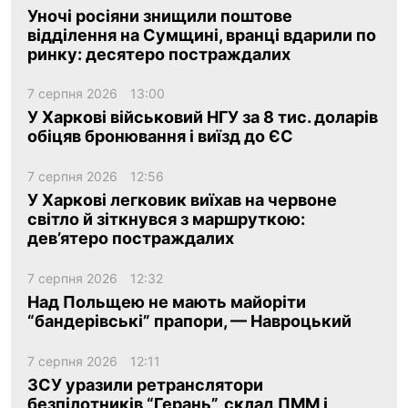
Уночі росіяни знищили поштове
відділення на Сумщині, вранці вдарили по
ua
ru
en
ринку: десятеро постраждалих
7 серпня 2026
13:00
У Харкові військовий НГУ за 8 тис. доларів
обіцяв бронювання і виїзд до ЄС
7 серпня 2026
12:56
У Харкові легковик виїхав на червоне
світло й зіткнувся з маршруткою:
дев’ятеро постраждалих
7 серпня 2026
12:32
Над Польщею не мають майоріти
“бандерівські” прапори, — Навроцький
7 серпня 2026
12:11
ЗСУ уразили ретранслятори
безпілотників “Герань”, склад ПММ і