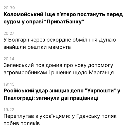
20:39
Коломойський і ще п’ятеро постануть перед
судом у справі “ПриватБанку”
20:27
У Болгарії через рекордне обміління Дунаю
знайшли рештки мамонта
20:14
Зеленський повідомив про нову допомогу
агровиробникам і рішення щодо Марганця
19:45
Російський удар знищив депо “Укрпошти” у
Павлограді: загинули дві працівниці
19:22
Переплутав з українцями: у Гданську поляк
побив поляків