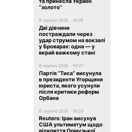
та принесла Україні
“золото”
8 серпня 2026
19:26
Дві дівчини
постраждали через
удар струмом на вокзалі
ua
ru
en
у Броварах: одна — у
вкрай важкому стані
8 серпня 2026
19:07
Партія “Тиса” висунула
в президенти Угорщини
юриста, якого усунули
після критики реформ
Орбана
8 серпня 2026
18:29
Reuters: Іран висунув
США ультиматум щодо
відкриття Ормузької