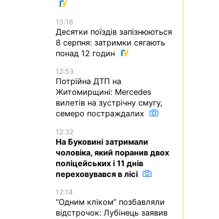
13:16
Десятки поїздів запізнюються
8 серпня: затримки сягають
понад 12 годин
12:53
Потрійна ДТП на
Житомирщині: Mercedes
вилетів на зустрічну смугу,
семеро постраждалих
12:32
На Буковині затримали
чоловіка, який поранив двох
поліцейських і 11 днів
переховувався в лісі
12:14
“Одним кліком” позбавляли
відстрочок: Лубінець заявив