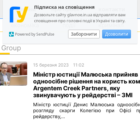
Підписка на сповіщення
новини
про проєкт
контакти
Дозвольте сайту glavnoe.in.ua відправляти вам
сповіщення про головні події в Україні та світу.
економіка
події
кримінал
Заборонити
Дозволити
Powered by SendPulse
 Group
політика
15 березня 2023
11:02
суспільство
Міністр юстиції Малюська прийняв
економіка
одноосібне рішення на користь ком
Argentem Creek Partners, яку
події
звинувачують у рейдерстві – ЗМІ
кримінал
Міністр юстиції Денис Малюська одноосібн
розгляду скарги Колегією при Офісі пр
техно
рейдерству,...
спорт
лонгріди