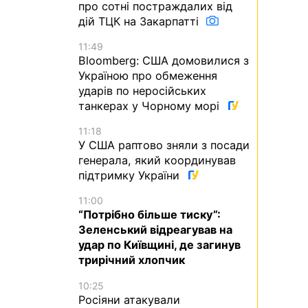
про сотні постраждалих від
дій ТЦК на Закарпатті
11:49
Bloomberg: США домовилися з
Україною про обмеження
ударів по неросійських
танкерах у Чорному морі
11:18
У США раптово зняли з посади
генерала, який координував
підтримку України
11:00
“Потрібно більше тиску”:
Зеленський відреагував на
удар по Київщині, де загинув
трирічний хлопчик
10:25
Росіяни атакували