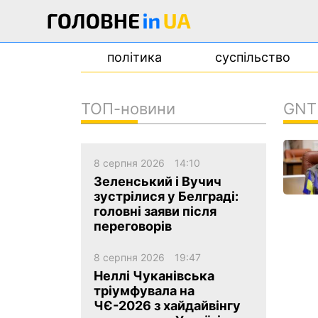
політика
суспільство
ТОП-новини
GNT
новини
про проєкт
8 серпня 2026
14:10
контакти
Зеленський і Вучич
зустрілися у Белграді:
головні заяви після
переговорів
8 серпня 2026
19:47
Неллі Чуканівська
тріумфувала на
ЧЄ-2026 з хайдайвінгу