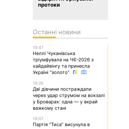
протоки
Останні новини
19:47
Неллі Чуканівська
тріумфувала на ЧЄ-2026 з
хайдайвінгу та принесла
Україні “золото”
19:26
Дві дівчини постраждали
через удар струмом на вокзалі
у Броварах: одна — у вкрай
важкому стані
19:07
Партія “Тиса” висунула в