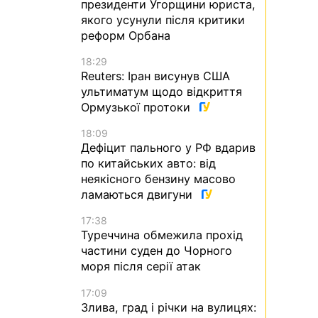
президенти Угорщини юриста,
якого усунули після критики
реформ Орбана
18:29
Reuters: Іран висунув США
ультиматум щодо відкриття
Ормузької протоки
18:09
Дефіцит пального у РФ вдарив
по китайських авто: від
неякісного бензину масово
ламаються двигуни
17:38
Туреччина обмежила прохід
частини суден до Чорного
моря після серії атак
17:09
Злива, град і річки на вулицях: