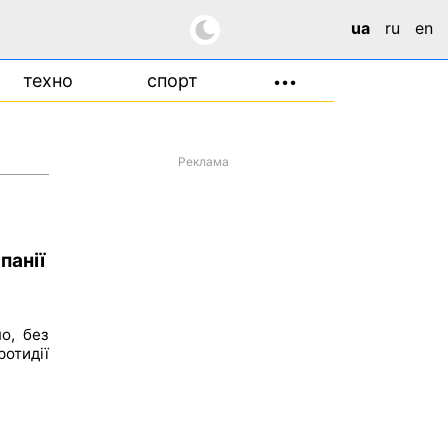
ua
ru
en
техно
спорт
•••
Реклама
панії
о, без
отидії