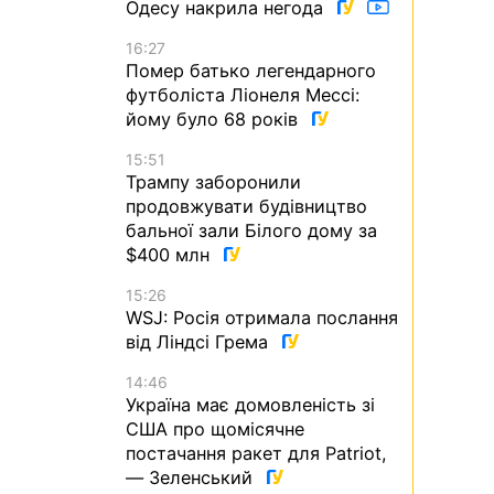
Одесу накрила негода
16:27
Помер батько легендарного
футболіста Ліонеля Мессі:
йому було 68 років
15:51
Трампу заборонили
продовжувати будівництво
бальної зали Білого дому за
$400 млн
15:26
WSJ: Росія отримала послання
від Ліндсі Грема
14:46
Україна має домовленість зі
США про щомісячне
постачання ракет для Patriot,
— Зеленський