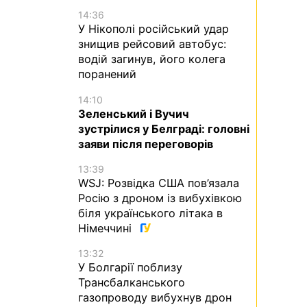
14:36
У Нікополі російський удар
знищив рейсовий автобус:
водій загинув, його колега
поранений
14:10
Зеленський і Вучич
зустрілися у Белграді: головні
заяви після переговорів
13:39
WSJ: Розвідка США пов’язала
Росію з дроном із вибухівкою
біля українського літака в
Німеччині
13:32
У Болгарії поблизу
Трансбалканського
газопроводу вибухнув дрон