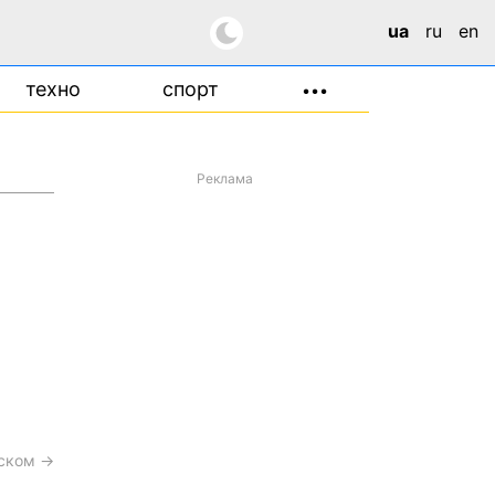
ua
ru
en
техно
спорт
•••
Реклама
сском →