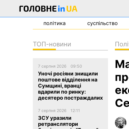
політика
суспільство
ТОП-новини
Полі
новини
Ма
про проєкт
7 серпня 2026
09:50
контакти
пр
Уночі росіяни знищили
поштове відділення на
Сумщині, вранці
ек
вдарили по ринку:
десятеро постраждалих
Се
7 серпня 2026
12:11
ЗСУ уразили
ретранслятори