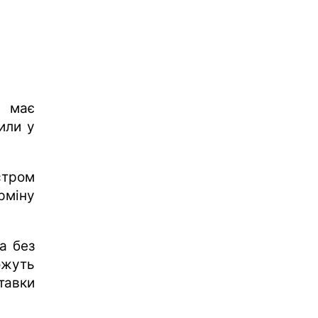
р має
или у
стром
рміну
а без
ожуть
тавки