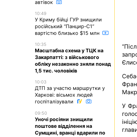
автівок
10:49
У Криму бійці ГУР знищили
російський “Панцир-С1”
вартістю близько $15 млн
10:35
“Піс
Масштабна схема у ТЦК на
запр
Закарпатті: з військового
Єлис
обліку незаконно зняли понад
1,5 тис. чоловіків
Себа
10:03
Фран
ДТП за участю маршрутки у
Макр
Харкові: вісьмох людей
госпіталізували
У Фр
09:50
голо
Уночі росіяни знищили
ініц
поштове відділення на
глави
Сумщині, вранці вдарили по