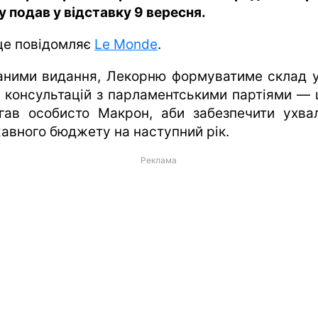
у подав у відставку 9 вересня.
це повідомляє
Le Monde
.
аними видання, Лекорню формуватиме склад 
я консультацій з парламентськими партіями — 
гав особисто Макрон, аби забезпечити ухва
авного бюджету на наступний рік.
Реклама