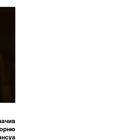
ачив
корню
ансуа