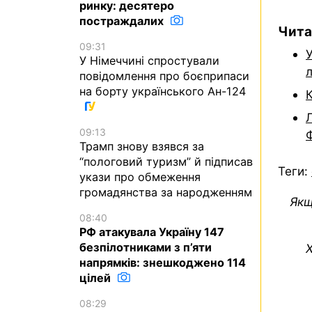
ринку: десятеро
постраждалих
Чита
09:31
У
У Німеччині спростували
л
повідомлення про боєприпаси
на борту українського Ан-124
Л
09:13
Трамп знову взявся за
“пологовий туризм” й підписав
Теги:
укази про обмеження
громадянства за народженням
Якщ
08:40
РФ атакувала Україну 147
безпілотниками з п’яти
Х
напрямків: знешкоджено 114
цілей
08:29