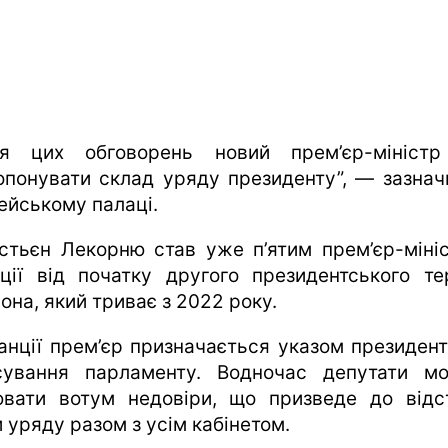
ля цих обговорень новий прем’єр-мініст
опонувати склад уряду президенту”, — зазнач
ейському палаці.
стьєн Лекорню став уже п’ятим прем’єр-міні
ції від початку другого президентського те
она, який триває з 2022 року.
анції прем’єр призначається указом президент
сування парламенту. Водночас депутати м
іювати вотум недовіри, що призведе до відс
 уряду разом з усім кабінетом.