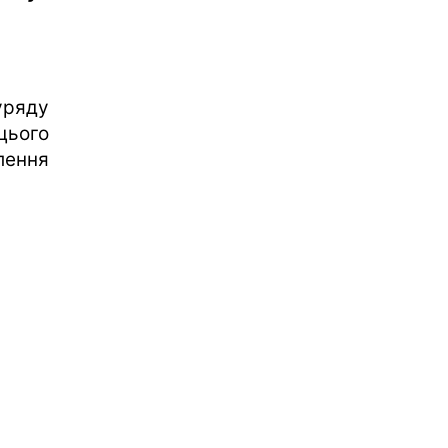
уряду
цього
лення