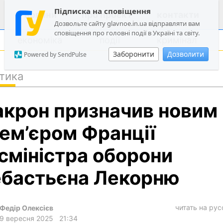
Підписка на сповіщення
новини
про проєкт
контакти
Дозвольте сайту glavnoe.in.ua відправляти вам
сповіщення про головні події в Україні та світу.
економіка
події
кримінал
Заборонити
Дозволити
Powered by SendPulse
тика
політика
крон призначив новим
суспільство
економіка
ем’єром Франції
події
сміністра оборони
кримінал
бастьєна Лекорню
техно
спорт
читать на ру
Федір Олексієв
лонгріди
9 вересня 2025
21:34