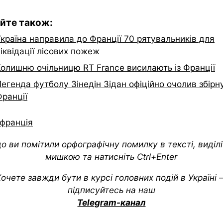
йте також:
країна направила до Франції 70 рятувальників для
іквідації лісових пожеж
Колишню очільницю RT France висилають із Франції
егенда футболу Зінедін Зідан офіційно очолив збірн
Франції
франція
о ви помітили орфографічну помилку в тексті, виділіт
мишкою та натисніть Ctrl+Enter
очете завжди бути в курсі головних подій в Україні
підписуйтесь на наш
Telegram-канал