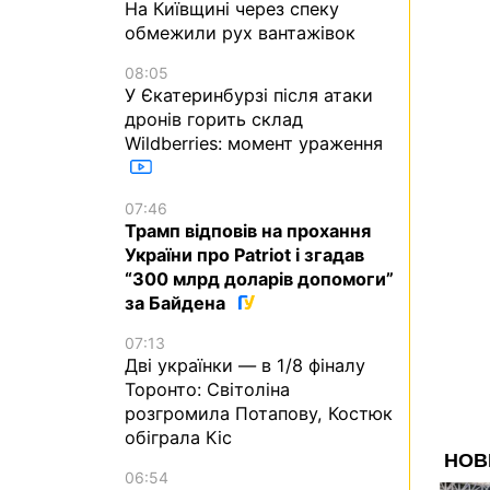
На Київщині через спеку
обмежили рух вантажівок
08:05
У Єкатеринбурзі після атаки
дронів горить склад
Wildberries: момент ураження
07:46
Трамп відповів на прохання
України про Patriot і згадав
“300 млрд доларів допомоги”
за Байдена
07:13
Дві українки — в 1/8 фіналу
Торонто: Світоліна
розгромила Потапову, Костюк
обіграла Кіс
06:54