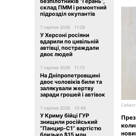
безпілотників “Герань”,
склад ПММ і ремонтний
підрозділ окупантів
7 серпня 2026
11:29
У Херсоні росіяни
вдарили по цивільній
ua
ru
en
автівці, постраждали
двоє людей
7 серпня 2026
11:13
На Дніпропетровщині
двоє чоловіків били та
залякували жертву
заради грошей і автівок
Себаст
7 серпня 2026
10:49
У Криму бійці ГУР
Пре
знищили російський
коли
“Панцир-С1” вартістю
нови
близько $15 млн