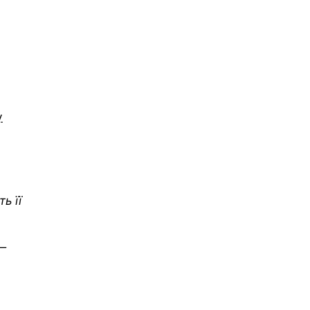
у
ь її
 —