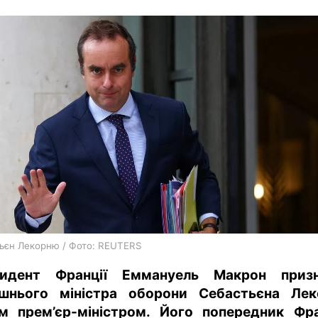
харків
архів
gambling
ьєн Лекорню / Фото: REUTERS
зидент Франції Еммануель Макрон призн
шнього міністра оборони Себастьєна Ле
м прем’єр-міністром. Його попередник Фр