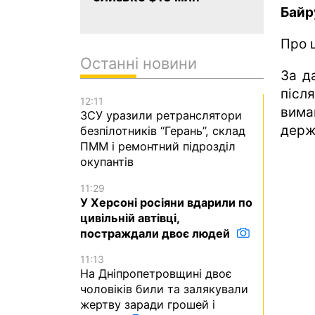
Байр
Про 
Останні новини
За д
післ
12:11
вима
ЗСУ уразили ретранслятори
держ
безпілотників “Герань”, склад
ПММ і ремонтний підрозділ
окупантів
11:29
У Херсоні росіяни вдарили по
цивільній автівці,
постраждали двоє людей
11:13
На Дніпропетровщині двоє
чоловіків били та залякували
жертву заради грошей і