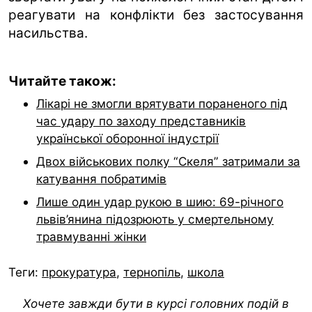
реагувати на конфлікти без застосування
насильства.
Читайте також:
Лікарі не змогли врятувати пораненого під
час удару по заходу представників
української оборонної індустрії
Двох військових полку “Скеля” затримали за
катування побратимів
Лише один удар рукою в шию: 69-річного
львів’янина підозрюють у смертельному
травмуванні жінки
Теги:
прокуратура
,
тернопіль
,
школа
Хочете завжди бути в курсі головних подій в