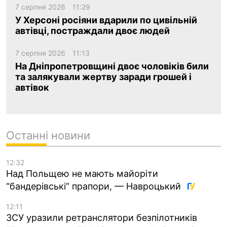
7 серпня 2026
11:29
У Херсоні росіяни вдарили по цивільній
автівці, постраждали двоє людей
7 серпня 2026
11:13
На Дніпропетровщині двоє чоловіків били
та залякували жертву заради грошей і
автівок
Останні новини
12:32
Над Польщею не мають майоріти
“бандерівські” прапори, — Навроцький
12:11
ЗСУ уразили ретранслятори безпілотників