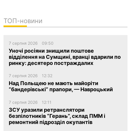
ТОП-новини
7 серпня 2026
09:50
Уночі росіяни знищили поштове
відділення на Сумщині, вранці вдарили по
ринку: десятеро постраждалих
7 серпня 2026
12:32
Над Польщею не мають майоріти
“бандерівські” прапори, — Навроцький
7 серпня 2026
12:11
ЗСУ уразили ретранслятори
безпілотників “Герань”, склад ПММ і
ремонтний підрозділ окупантів