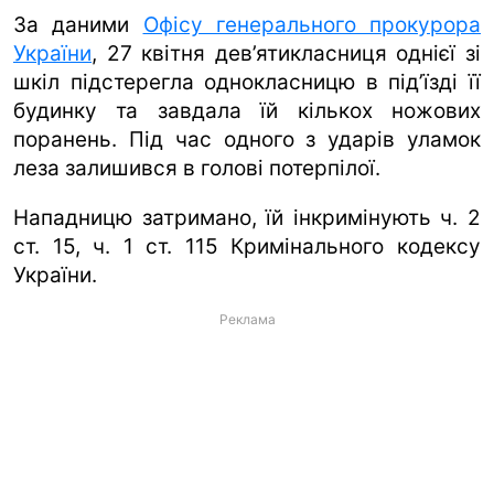
За даними
Офісу генерального прокурора
України
, 27 квітня дев’ятикласниця однієї зі
шкіл підстерегла однокласницю в під’їзді її
будинку та завдала їй кількох ножових
поранень. Під час одного з ударів уламок
леза залишився в голові потерпілої.
Нападницю затримано, їй інкримінують ч. 2
ст. 15, ч. 1 ст. 115 Кримінального кодексу
України.
Реклама