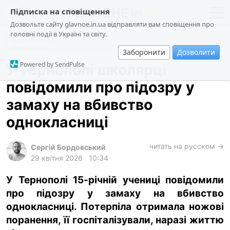
Підписка на сповіщення
Дозвольте сайту glavnoe.in.ua відправляти вам сповіщення про
головні події в Україні та світу.
Кримінал
новини
політика
Заборонити
Дозволити
про проєкт
суспільство
Powered by SendPulse
У Тернополі школярці
контакти
економіка
повідомили про підозру у
події
замаху на вбивство
кримінал
однокласниці
техно
читать на русском →
спорт
Сергій Бордовський
29 квітня 2026
10:34
лонгріди
У Тернополі 15-річній учениці повідомили
харків
про підозру у замаху на вбивство
архів
однокласниці. Потерпіла отримала ножові
gambling
поранення, її госпіталізували, наразі життю