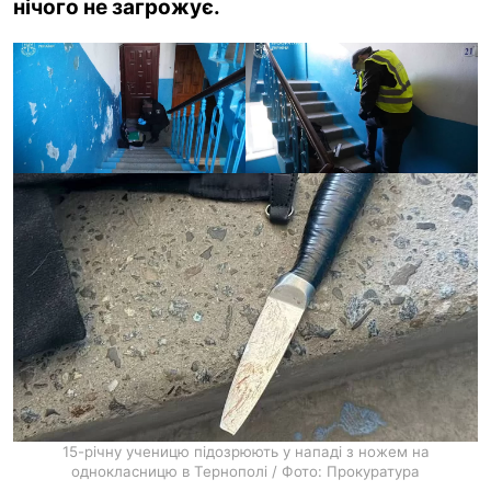
нічого не загрожує.
ua
ru
en
15-річну ученицю підозрюють у нападі з ножем на
однокласницю в Тернополі / Фото: Прокуратура