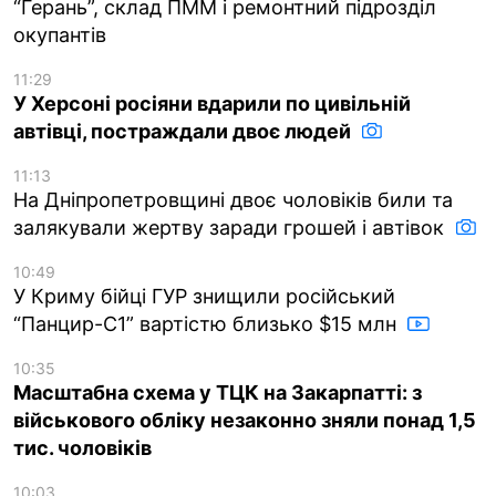
“Герань”, склад ПММ і ремонтний підрозділ
окупантів
11:29
У Херсоні росіяни вдарили по цивільній
автівці, постраждали двоє людей
11:13
На Дніпропетровщині двоє чоловіків били та
залякували жертву заради грошей і автівок
10:49
У Криму бійці ГУР знищили російський
“Панцир-С1” вартістю близько $15 млн
10:35
Масштабна схема у ТЦК на Закарпатті: з
військового обліку незаконно зняли понад 1,5
тис. чоловіків
10:03