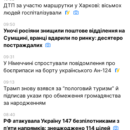
ДТП за участю маршрутки у Харкові: вісьмох
людей госпіталізували
09:50
Уночі росіяни знищили поштове відділення на
Сумщині, вранці вдарили по ринку: десятеро
постраждалих
09:31
У Німеччині спростували повідомлення про
боєприпаси на борту українського Ан-124
09:13
Трамп знову взявся за “пологовий туризм” й
підписав укази про обмеження громадянства
за народженням
08:40
РФ атакувала Україну 147 безпілотниками з
п’яти напрямків: знешкоджено 114 цілей