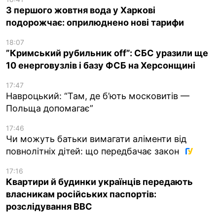
З першого жовтня вода у Харкові
подорожчає: оприлюднено нові тарифи
18:07
”Кримський рубильник off”: СБС уразили ще
10 енерговузлів і базу ФСБ на Херсонщині
17:47
Навроцький: “Там, де б’ють московитів —
Польща допомагає”
17:46
Чи можуть батьки вимагати аліменти від
повнолітніх дітей: що передбачає закон
17:16
Квартири й будинки українців передають
власникам російських паспортів:
розслідування BBC