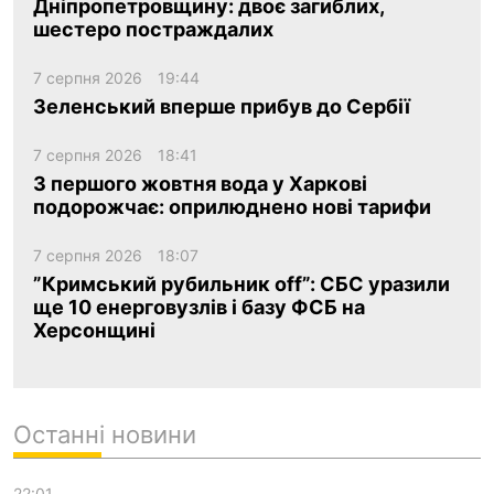
Дніпропетровщину: двоє загиблих,
шестеро постраждалих
7 серпня 2026
19:44
Зеленський вперше прибув до Сербії
7 серпня 2026
18:41
З першого жовтня вода у Харкові
подорожчає: оприлюднено нові тарифи
7 серпня 2026
18:07
”Кримський рубильник off”: СБС уразили
ще 10 енерговузлів і базу ФСБ на
Херсонщині
Останні новини
22:01