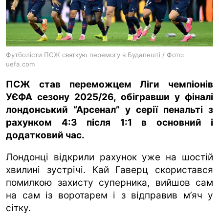
ua
ru
en
Футболісти ПСЖ святкую перемогу в Будапешті / Фото:
uefa.com
ПСЖ став переможцем Ліги чемпіонів
УЄФА сезону 2025/26, обігравши у фіналі
лондонський “Арсенал” у серії пенальті з
рахунком 4:3 після 1:1 в основний і
додатковий час.
Лондонці відкрили рахунок уже на шостій
хвилині зустрічі. Кай Гаверц скористався
помилкою захисту суперника, вийшов сам
на сам із воротарем і з відправив м’яч у
сітку.