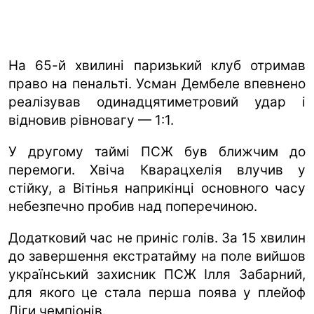
На 65-й хвилині паризький клуб отримав
право на пенальті. Усман Дембеле впевнено
реалізував одинадцятиметровий удар і
відновив рівновагу — 1:1.
У другому таймі ПСЖ був ближчим до
перемоги. Хвіча Кварацхелія влучив у
стійку, а Вітінья наприкінці основного часу
небезпечно пробив над поперечиною.
Додатковий час не приніс голів. За 15 хвилин
до завершення екстратайму на поле вийшов
український захисник ПСЖ Ілля Забарний,
для якого це стала перша поява у плейоф
Ліги чемпіонів.