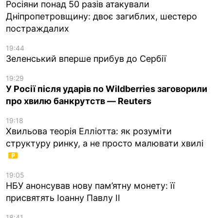
Росіяни понад 50 разів атакували
Дніпропетровщину: двоє загиблих, шестеро
постраждалих
19:44
Зеленський вперше прибув до Сербії
19:29
У Росії після ударів по Wildberries заговорили
про хвилю банкрутств — Reuters
19:18
Хвильова теорія Елліотта: як розуміти
структуру ринку, а не просто малювати хвилі
19:05
НБУ анонсував нову пам’ятну монету: її
присвятять Іоанну Павлу II
18:41