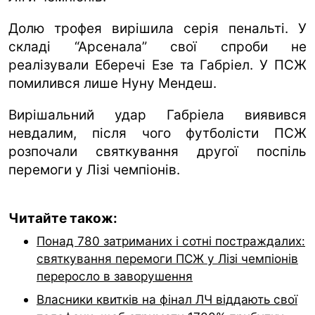
Долю трофея вирішила серія пенальті. У
складі “Арсенала” свої спроби не
реалізували Еберечі Езе та Габріел. У ПСЖ
помилився лише Нуну Мендеш.
Вирішальний удар Габріела виявився
невдалим, після чого футболісти ПСЖ
розпочали святкування другої поспіль
перемоги у Лізі чемпіонів.
Читайте також:
Понад 780 затриманих і сотні постраждалих:
святкування перемоги ПСЖ у Лізі чемпіонів
переросло в заворушення
Власники квитків на фінал ЛЧ віддають свої