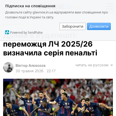
Підписка на сповіщення
Дозвольте сайту glavnoe.in.ua відправляти вам сповіщення про
головні події в Україні та світу.
Спорт
новини
політика
Заборонити
Дозволити
про проєкт
суспільство
Powered by SendPulse
Драма в Будапешті:
контакти
економіка
переможця ЛЧ 2025/26
події
визначила серія пенальті
кримінал
техно
читать на русском →
Віктор Алєксєєв
30 травня 2026
22:17
спорт
лонгріди
харків
архів
gambling