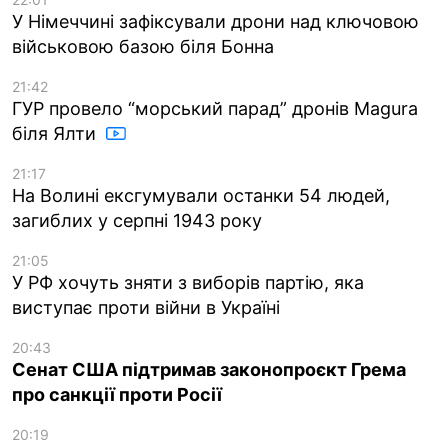
У Німеччині зафіксували дрони над ключовою
військовою базою біля Бонна
21:42
ГУР провело “морський парад” дронів Magura
біля Ялти
21:17
На Волині ексгумували останки 54 людей,
загиблих у серпні 1943 року
21:05
У РФ хочуть зняти з виборів партію, яка
виступає проти війни в Україні
20:43
Сенат США підтримав законопроєкт Грема
про санкції проти Росії
20:19