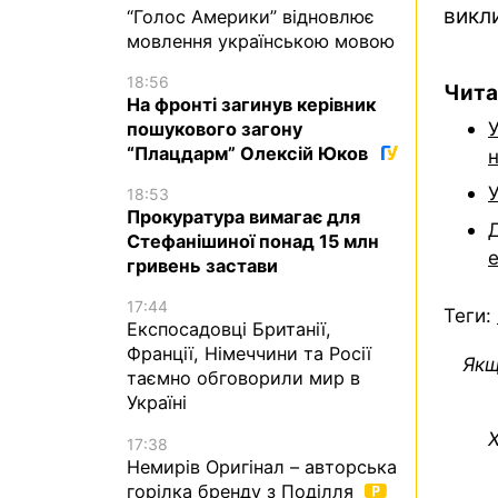
викл
“Голос Америки” відновлює
мовлення українською мовою
18:56
Чита
На фронті загинув керівник
У
пошукового загону
“Плацдарм” Олексій Юков
У
18:53
Прокуратура вимагає для
Д
Стефанішиної понад 15 млн
е
гривень застави
17:44
Теги:
Експосадовці Британії,
Франції, Німеччини та Росії
Якщ
таємно обговорили мир в
Україні
Х
17:38
Немирів Оригінал – авторська
горілка бренду з Поділля