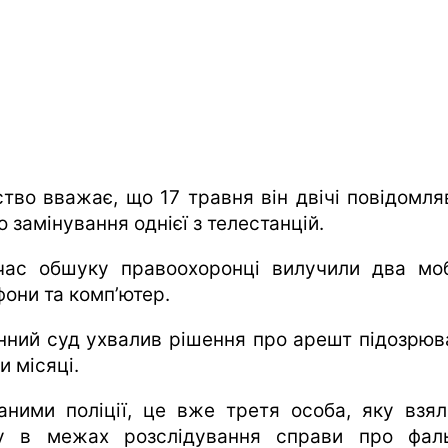
ство вважає, що 17 травня він двічі повідомля
о замінування однієї з телестанцій.
час обшуку правоохоронці вилучили два моб
фони та комп’ютер.
нний суд ухвалив рішення про арешт підозрюв
и місяці.
аними поліції, це вже третя особа, яку взял
у в межах розслідування справи про фал