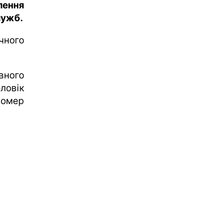
лення
лужб.
чного
вного
ловік
номер