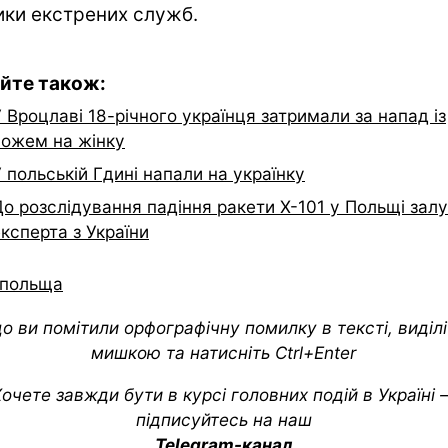
ики екстрених служб.
йте також:
 Вроцлаві 18-річного українця затримали за напад із
ножем на жінку
 польській Гдині напали на українку
о розслідування падіння ракети Х-101 у Польщі зал
ксперта з України
польща
о ви помітили орфографічну помилку в тексті, виділіт
мишкою та натисніть Ctrl+Enter
очете завжди бути в курсі головних подій в Україні
підписуйтесь на наш
Telegram-канал