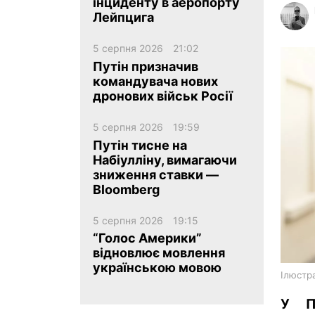
інциденту в аеропорту
Лейпцига
5 серпня 2026
21:02
Путін призначив
командувача нових
дронових військ Росії
ua
ru
en
5 серпня 2026
19:59
Путін тисне на
Набіулліну, вимагаючи
зниження ставки —
Bloomberg
5 серпня 2026
19:15
“Голос Америки”
відновлює мовлення
українською мовою
Ілюстра
У П