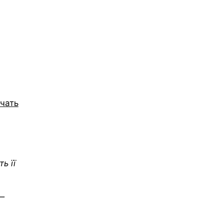
учать
ь її
 —