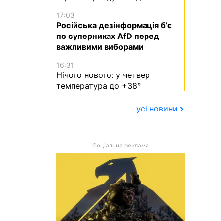
17:03
Російська дезінформація б’є
по суперниках AfD перед
важливими виборами
16:31
Нічого нового: у четвер
температура до +38°
усі новини
Соціальна реклама