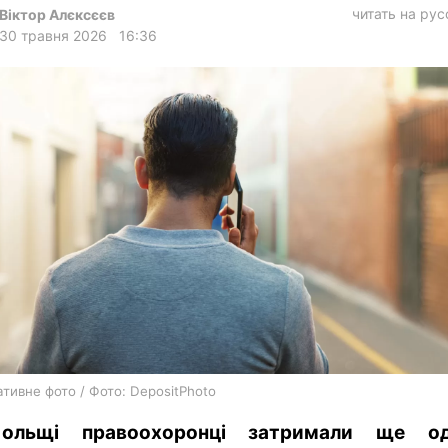
харків
читать на ру
Віктор Алєксєєв
30 травня 2026
16:36
архів
gambling
тивне фото / Фото: DepositPhoto
ольщі правоохоронці затримали ще од