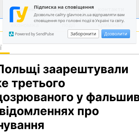
Підписка на сповіщення
новини
про проєкт
контакти
Дозвольте сайту glavnoe.in.ua відправляти вам
сповіщення про головні події в Україні та світу.
економіка
події
кримінал
Заборонити
Дозволити
Powered by SendPulse
ї
політика
Польщі заарештували
суспільство
економіка
е третього
події
дозрюваного у фальши
кримінал
відомленнях про
техно
спорт
нування
лонгріди