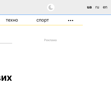
ua
ru
en
техно
спорт
•••
Реклама
вих