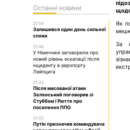
підо
Останні новини
щодо
Як п
21:59
Залишився один день сильної
мешк
спеки
За с
21:48
упра
У Німеччині заговорили про
новий рівень ескалації після
зізн
інциденту в аеропорту
екст
Лейпцига
21:32
Після масованої атаки
Зеленський поговорив зі
Стуббом і Рютте про
посилення ППО
21:02
Путін призначив командувача