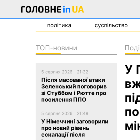
політика
суспільство
ТОП-новини
Поді
новини
У 
про проєкт
5 серпня 2026
21:32
контакти
вж
Після масованої атаки
Зеленський поговорив
зі Стуббом і Рютте про
пі
посилення ППО
по
5 серпня 2026
21:48
У Німеччині заговорили
мі
про новий рівень
ескалації після