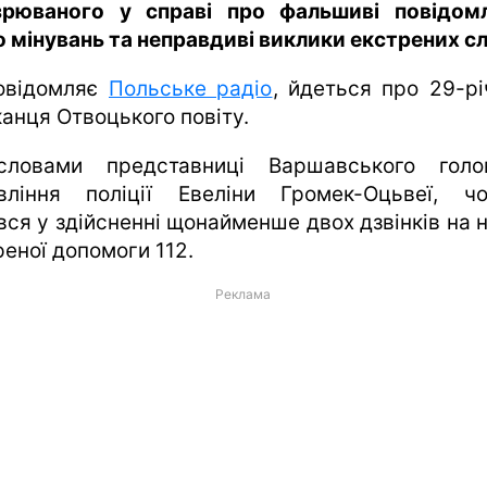
зрюваного у справі про фальшиві повідом
 мінувань та неправдиві виклики екстрених с
овідомляє
Польське радіо
, йдеться про 29-рі
анця Отвоцького повіту.
ловами представниці Варшавського голо
вління поліції Евеліни Громек-Оцьвеї, чо
ався у здійсненні щонайменше двох дзвінків на 
реної допомоги 112.
Реклама