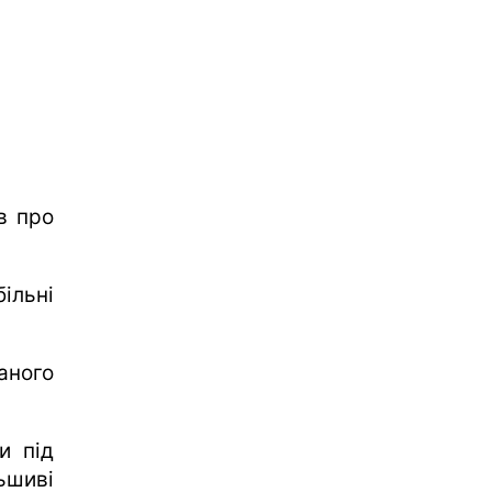
в про
ільні
аного
и під
ьшиві