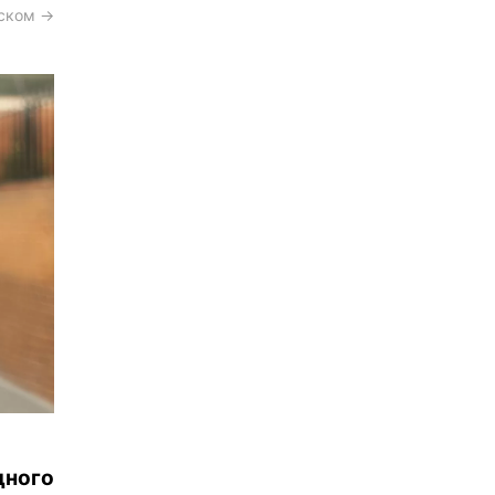
сском →
ного