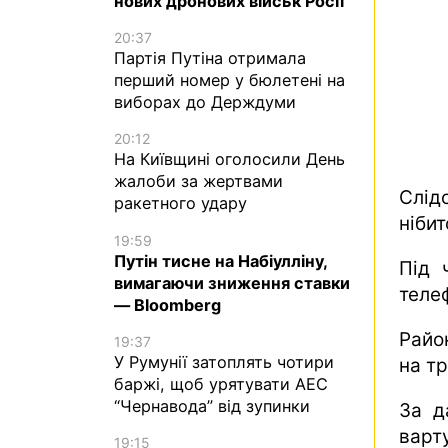
нових дронових військ Росії
20:37
Партія Путіна отримала
перший номер у бюлетені на
виборах до Держдуми
20:12
На Київщині оголосили День
жалоби за жертвами
Слід
ракетного удару
нібит
19:59
Путін тисне на Набіулліну,
Під 
вимагаючи зниження ставки
теле
— Bloomberg
Райо
19:37
У Румунії затоплять чотири
на тр
баржі, щоб урятувати АЕС
“Чернавода” від зупинки
За д
варт
19:15