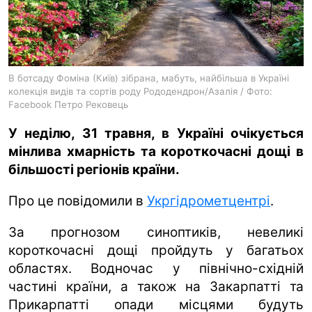
ua
ru
en
В ботсаду Фоміна (Київ) зібрана, мабуть, найбільша в Україні
колекція видів та сортів роду Рододендрон/Азалія / Фото:
Facebook Петро Рековець
У неділю, 31 травня, в Україні очікується
мінлива хмарність та короткочасні дощі в
більшості регіонів країни.
Про це повідомили в
Укргідрометцентрі
.
За прогнозом синоптиків, невеликі
короткочасні дощі пройдуть у багатьох
областях. Водночас у північно-східній
частині країни, а також на Закарпатті та
Прикарпатті опади місцями будуть