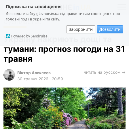
Підписка на сповіщення
Дозвольте сайту glavnoe.in.ua відправляти вам сповіщення про
головні події в Україні та світу.
Суспільство
новини
політика
Заборонити
Дозволити
про проєкт
суспільство
Powered by SendPulse
Україну накриють дощі та
контакти
економіка
тумани: прогноз погоди на 31
події
травня
кримінал
техно
читать на русском →
Віктор Алєксєєв
30 травня 2026
20:59
спорт
лонгріди
харків
архів
gambling