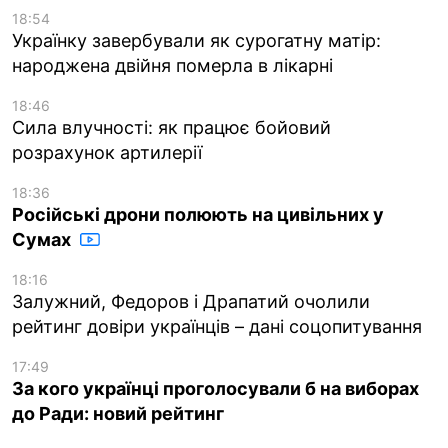
18:54
Українку завербували як сурогатну матір:
народжена двійня померла в лікарні
18:46
Сила влучності: як працює бойовий
розрахунок артилерії
18:36
Російські дрони полюють на цивільних у
Сумах
18:16
Залужний, Федоров і Драпатий очолили
рейтинг довіри українців – дані соцопитування
17:49
За кого українці проголосували б на виборах
до Ради: новий рейтинг