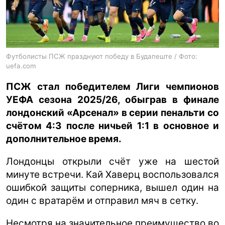
ua
ru
en
Футболисты ПСЖ празднуют победу в Будапеште / Фото:
uefa.com
ПСЖ стал победителем Лиги чемпионов
УЕФА сезона 2025/26, обыграв в финале
лондонский «Арсенал» в серии пенальти со
счётом 4:3 после ничьей 1:1 в основное и
дополнительное время.
Лондонцы открыли счёт уже на шестой
минуте встречи. Кай Хаверц воспользовался
ошибкой защиты соперника, вышел один на
один с вратарём и отправил мяч в сетку.
Несмотря на значительное преимущество во