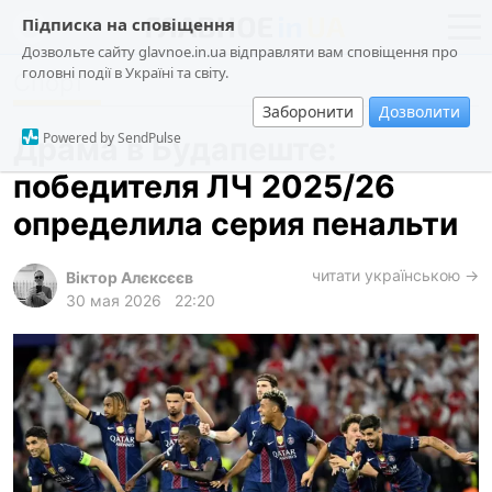
Підписка на сповіщення
Дозвольте сайту glavnoe.in.ua відправляти вам сповіщення про
головні події в Україні та світу.
Спорт
новости
политика
Заборонити
Дозволити
о проекте
общество
Powered by SendPulse
Драма в Будапеште:
контакты
экономика
победителя ЛЧ 2025/26
происшествия
определила серия пенальти
криминал
техно
читати українською →
Віктор Алєксєєв
30 мая 2026
22:20
спорт
лонгриды
харьков
архив
gambling