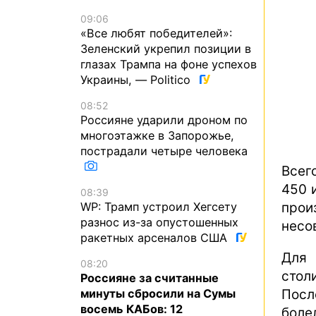
09:06
«Все любят победителей»:
Зеленский укрепил позиции в
глазах Трампа на фоне успехов
Украины, — Politico
08:52
Россияне ударили дроном по
многоэтажке в Запорожье,
пострадали четыре человека
Всег
450 
08:39
про
WP: Трамп устроил Хегсету
разнос из-за опустошенных
несо
ракетных арсеналов США
Для 
08:20
стол
Россияне за считанные
Посл
минуты сбросили на Сумы
восемь КАБов: 12
боле