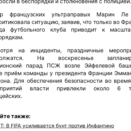
росли в беспорядки и столкновения с полицией
ер французских ультраправых Марин Ле
ритиковала ситуацию, заявив, что только во Фр
да футбольного клуба приводит к масшт
орядкам.
отря на инциденты, праздничные меропр
должатся. На воскресенье запланир
ионский парад ПСЖ возле Эйфелевой баш
е приём команды у президента Франции Эмма
она. Для обеспечения безопасности во время
оприятий власти привлекли около 6 т
цейских.
йте также:
FT: В FIFA усиливается бунт против Инфантино