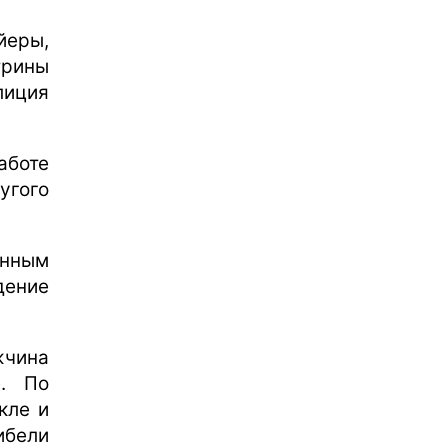
йеры,
рины
лиция
боте
гого
нным
дение
жчина
е. По
кле и
ибели