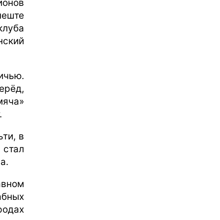
онов
пеште
клуба
ский
ичью.
ерёд,
мяча»
.
ти, в
 стал
а.
авном
абных
родах