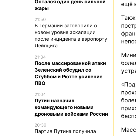
Остался один день сильной
ещё 
жары
Такж
21:50
пос
В Германии заговорили о
новом уровне эскалации
фран
после инцидента в аэропорту
непо
Лейпцига
Мини
21:34
бол
После массированной атаки
Зеленский обсудил со
устр
Стуббом и Рютте усиление
ПВО
«Под
прох
21:04
боле
Путин назначил
командующего новыми
при
дроновыми войсками России
бесп
20:39
Масс
Партия Путина получила