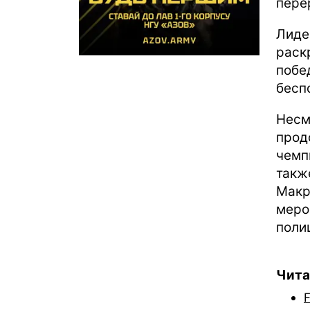
пере
Лид
раск
побе
бесп
Несм
про
чемп
такж
Макр
мер
поли
Чита