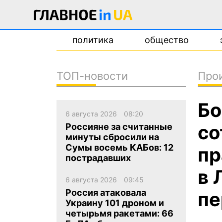
политика
общество
ТОП-новости
Про
новости
Бо
о проекте
6 августа 2026
08:20
контакты
со
Россияне за считанные
минуты сбросили на
Сумы восемь КАБов: 12
пр
пострадавших
в 
6 августа 2026
09:45
Россия атаковала
пе
Украину 101 дроном и
четырьмя ракетами: 66