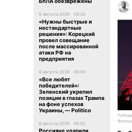
БпЛА обезврежены
6 августа 2026
09:30
«Нужны быстрые и
нестандартные
решения»: Корецкий
провел совещание
ua
ru
en
после массированной
атаки РФ на
предприятия
6 августа 2026
09:06
«Все любят
победителей»:
Зеленский укрепил
позиции в глазах Трампа
на фоне успехов
Украины, — Politico
Победа
Франци
6 августа 2026
08:52
Россияне ударили