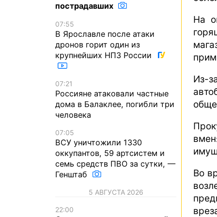
пострадавших
На о
07:55
гор
В Ярославле после атаки
мага
дронов горит один из
крупнейших НПЗ России
прим
Из-
07:21
авт
Россияне атаковали частные
обще
дома в Балаклее, погибли три
человека
Про
07:05
вмен
ВСУ уничтожили 1330
имущ
оккупантов, 59 артсистем и
семь средств ПВО за сутки, —
Во в
Генштаб
возл
5 АВГУСТА 2026
пред
врез
22:00