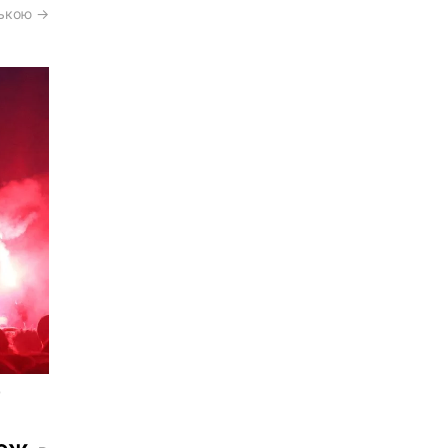
ською →
о