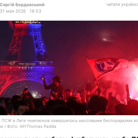
харьков
читати україн
Сергій Бордовський
31 мая 2026
18:53
архив
gambling
 ПСЖ в Лиге чемпионов завершилась массовыми беспорядками в
и / Фото: AP/Thomas Padilla