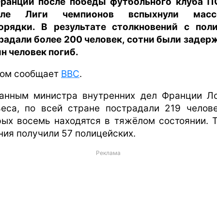
ранции после победы футбольного клуба 
але Лиги чемпионов вспыхнули масс
орядки. В результате столкновений с пол
радали более 200 человек, сотни были задер
ин человек погиб.
том сообщает
BBC
.
анным министра внутренних дел Франции Л
еса, по всей стране пострадали 219 челове
рых восемь находятся в тяжёлом состоянии. 
ния получили 57 полицейских.
Реклама