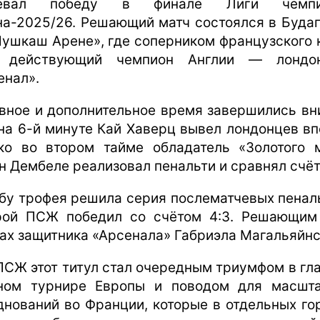
оевал победу в финале Лиги чемпи
на-2025/26. Решающий матч состоялся в Буда
Пушкаш Арене», где соперником французского 
л действующий чемпион Англии — лондон
енал».
вное и дополнительное время завершились вн
на 6-й минуте Кай Хаверц вывел лондонцев вп
ко во втором тайме обладатель «Золотого 
н Дембеле реализовал пенальти и сравнял счёт
бу трофея решила серия послематчевых пеналь
рой ПСЖ победил со счётом 4:3. Решающим
ах защитника «Арсенала» Габриэла Магальяйнс
ПСЖ этот титул стал очередным триумфом в гл
ном турнире Европы и поводом для масшт
днований во Франции, которые в отдельных го