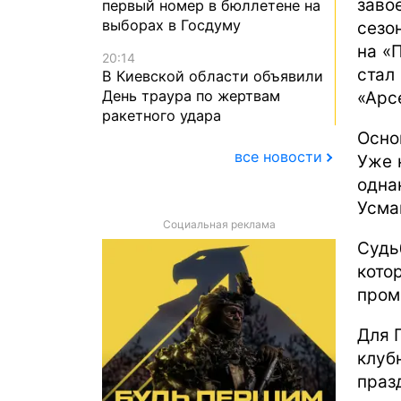
зав
первый номер в бюллетене на
выборах в Госдуму
сезо
на «
20:14
ста
В Киевской области объявили
День траура по жертвам
«Арс
ракетного удара
Осно
все новости
Уже 
одна
Усма
Социальная реклама
Судь
кото
пром
Для 
клуб
праз