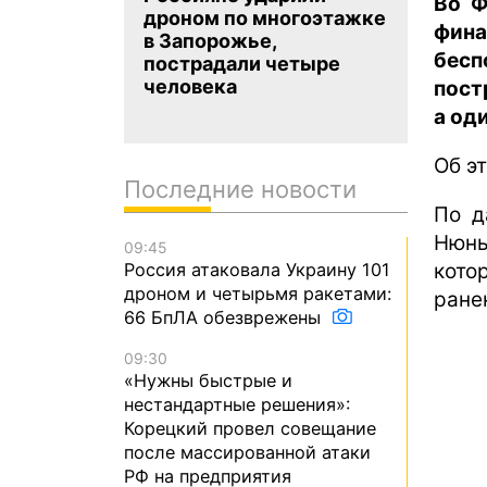
Во Ф
дроном по многоэтажке
фин
в Запорожье,
бесп
пострадали четыре
человека
пост
а од
Об э
Последние новости
По д
Нюнь
09:45
кото
Россия атаковала Украину 101
дроном и четырьмя ракетами:
ране
66 БпЛА обезврежены
09:30
«Нужны быстрые и
нестандартные решения»:
Корецкий провел совещание
после массированной атаки
РФ на предприятия