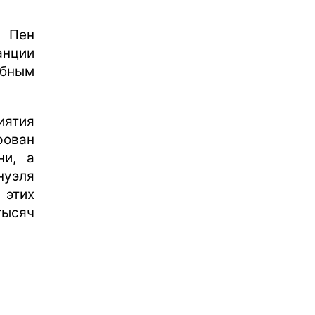
.
 Пен
анции
абным
иятия
ован
ни, а
нуэля
 этих
ысяч