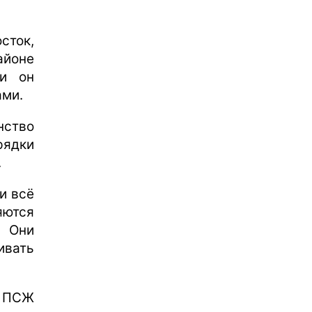
сток,
йоне
ли он
ами.
нство
ядки
.
и всё
яются
. Они
вать
к ПСЖ