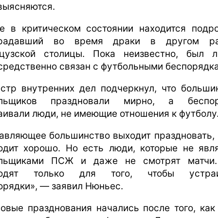
выясняются.
е в критическом состоянии находится подро
традавший во время драки в другом ра
цузской столицы. Пока неизвестно, был 
средственно связан с футбольными беспорядк
стр внутренних дел подчеркнул, что больши
ельщиков праздновали мирно, а беспор
аивали люди, не имеющие отношения к футболу
авляющее большинство выходит праздновать, 
одит хорошо. Но есть люди, которые не явл
льщиками ПСЖ и даже не смотрят матчи
ходят только для того, чтобы устраи
орядки», — заявил Нюньес.
овые празднования начались после того, ка