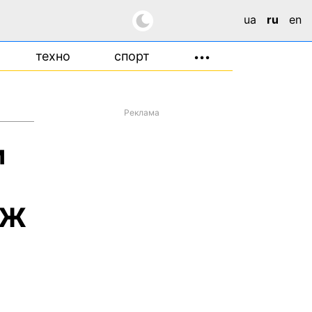
ua
ru
en
техно
спорт
•••
Реклама
и
СЖ