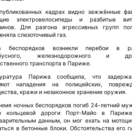
публикованных кадрах видно зажжённые фа
ящие электровелосипеды и разбитые вит
зинов. Для разгона агрессивных групп по
еняла слезоточивый газ.
за беспорядков возникли перебои в ра
обусного, железнодорожного и дру
ственного транспорта в Париже.
куратура Парижа сообщила, что задержа
яют нападения на полицейских, повреж
ества, кражи и незаконное хранение оружия.
ремя ночных беспорядков погиб 24-летний му
е кольцевой дороги Порт-Майо в Париж
варительным данным, он мог ехать на мотоци
аться в бетонные блоки. Обстоятельства его г