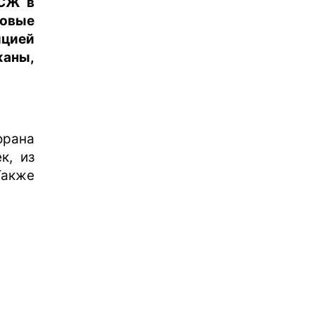
ПСЖ в
овые
ицией
жаны,
орана
к, из
Также