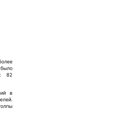
более
 было
х 82
ний в
елей.
толпы