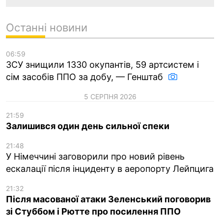
Останні новини
06:59
ЗСУ знищили 1330 окупантів, 59 артсистем і
сім засобів ППО за добу, — Генштаб
5 СЕРПНЯ 2026
21:59
Залишився один день сильної спеки
21:48
У Німеччині заговорили про новий рівень
ескалації після інциденту в аеропорту Лейпцига
21:32
Після масованої атаки Зеленський поговорив
зі Стуббом і Рютте про посилення ППО