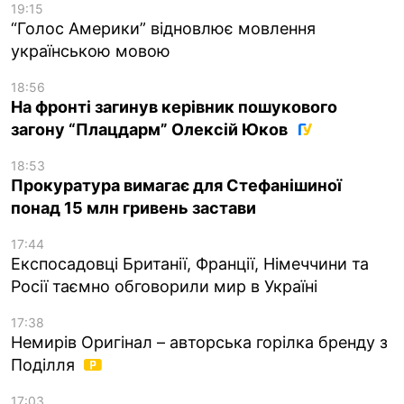
19:15
“Голос Америки” відновлює мовлення
українською мовою
18:56
На фронті загинув керівник пошукового
загону “Плацдарм” Олексій Юков
18:53
Прокуратура вимагає для Стефанішиної
понад 15 млн гривень застави
17:44
Експосадовці Британії, Франції, Німеччини та
Росії таємно обговорили мир в Україні
17:38
Немирів Оригінал – авторська горілка бренду з
Поділля
17:03