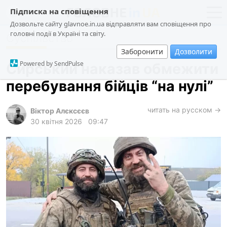
Підписка на сповіщення
Дозвольте сайту glavnoe.in.ua відправляти вам сповіщення про
головні події в Україні та світу.
Суспільство
новини
політика
Заборонити
Дозволити
про проєкт
суспільство
Powered by SendPulse
Сирський наказав обмежити
контакти
економіка
перебування бійців “на нулі”
події
кримінал
читать на русском →
Віктор Алєксєєв
30 квітня 2026
09:47
техно
спорт
лонгріди
харків
архів
gambling