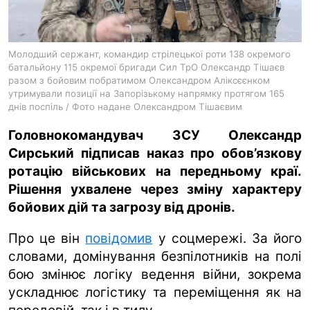
ua
ru
en
Молодший сержант, командир стрілецької роти 138 окремого
батальйону 115 окремої бригади Сил ТрО Олександр Тішаєв
разом з бойовим побратимом Олександром Аліксєєнком
утримували позиції на Запорізькому напрямку протягом 165
днів поспіль / Фото надане Олександром Тішаєвим
Головнокомандувач ЗСУ Олександр
Сирський підписав наказ про обов’язкову
ротацію військових на передньому краї.
Рішення ухвалене через зміну характеру
бойових дій та загрозу від дронів.
Про це він
повідомив
у соцмережі. За його
словами, домінування безпілотників на полі
бою змінює логіку ведення війни, зокрема
ускладнює логістику та переміщення як на