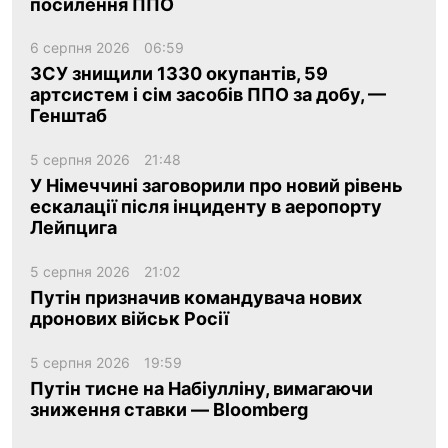
посилення ППО
6 серпня 2026
06:59
ЗСУ знищили 1330 окупантів, 59
артсистем і сім засобів ППО за добу, —
Генштаб
5 серпня 2026
21:48
У Німеччині заговорили про новий рівень
ескалації після інциденту в аеропорту
Лейпцига
5 серпня 2026
21:02
Путін призначив командувача нових
дронових військ Росії
5 серпня 2026
19:59
Путін тисне на Набіулліну, вимагаючи
зниження ставки — Bloomberg