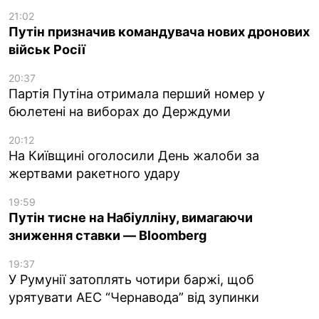
21:02
Путін призначив командувача нових дронових
військ Росії
20:37
Партія Путіна отримала перший номер у
бюлетені на виборах до Держдуми
20:12
На Київщині оголосили День жалоби за
жертвами ракетного удару
19:59
Путін тисне на Набіулліну, вимагаючи
зниження ставки — Bloomberg
19:37
У Румунії затоплять чотири баржі, щоб
урятувати АЕС “Чернавода” від зупинки