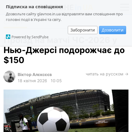
Підписка на сповіщення
Дозвольте сайту glavnoe.in.ua відправляти вам сповіщення про
головні події в Україні та світу.
Спорт
новини
політика
Заборонити
Дозволити
про проєкт
суспільство
Powered by SendPulse
Проїзд на матчі ЧС-2026 у
контакти
економіка
Нью-Джерсі подорожчає до
події
$150
кримінал
техно
читать на русском →
Віктор Алєксєєв
18 квітня 2026
10:05
спорт
лонгріди
харків
архів
gambling