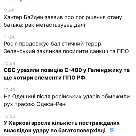
11:59
Хантер Байден заявив про погіршення стану
батька: рак метастазував далі
11:24
Росія продовжує балістичний терор:
Зеленський закликав посилити санкції та ППО
10:58
СБС уразили позицію С-400 у Геленджику та
ще чотири елементи ППО РФ
10:40
На Одещині після російських ударів обмежили
рух трасою Одеса–Рені
10:05
У Харкові зросла кількість постраждалих
внаслідок удару по багатоповерхівці