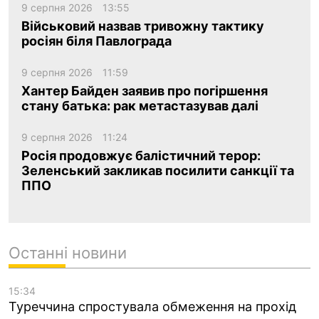
9 серпня 2026
13:55
Військовий назвав тривожну тактику
росіян біля Павлограда
9 серпня 2026
11:59
Хантер Байден заявив про погіршення
стану батька: рак метастазував далі
9 серпня 2026
11:24
Росія продовжує балістичний терор:
Зеленський закликав посилити санкції та
ППО
Останні новини
15:34
Туреччина спростувала обмеження на прохід