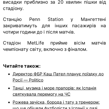
висадки приблизно за 20 хвилин пішки від
стадіону.
Станцію Penn Station у Мангеттені
закриватимуть для інших пасажирів на
чотири години до і після матчів.
Стадіон MetLife прийме вісім матчів
чемпіонату світу, включно з фіналом.
Читайте також:
Директор ФБР Каш Пател планує поїздку до
Росії — Politico
Танці, музика і море прапорів: як Іспанія
святкувала перемогу на ЧС
Рожева зачіска, борода і тату з тренером:
що ще обіцяли футболісти з Іспанії у разі