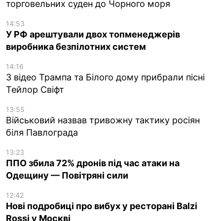
торговельних суден до Чорного моря
14:53
У РФ арештували двох топменеджерів
виробника безпілотних систем
14:16
З відео Трампа та Білого дому прибрали пісні
Тейлор Свіфт
13:55
Військовий назвав тривожну тактику росіян
біля Павлограда
13:23
ППО збила 72% дронів під час атаки на
Одещину — Повітряні сили
12:42
Нові подробиці про вибух у ресторані Balzi
Rossi у Москві