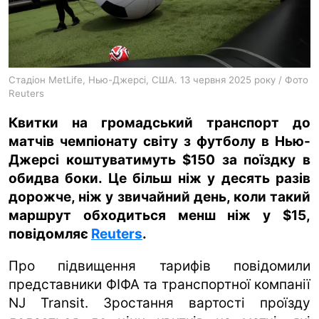
ua
ru
en
Стадіон MetLife, Нью-Джерсі, США. 13 червня 2025 року / Фото
Reuters
Квитки на громадський транспорт до
матчів чемпіонату світу з футболу в Нью-
Джерсі коштуватимуть $150 за поїздку в
обидва боки. Це більш ніж у десять разів
дорожче, ніж у звичайний день, коли такий
маршрут обходиться менш ніж у $15,
повідомляє
Reuters
.
Про підвищення тарифів повідомили
представники ФІФА та транспортної компанії
NJ Transit. Зростання вартості проїзду