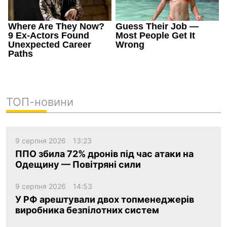
ТОП-новини
9 серпня 2026
13:23
ППО збила 72% дронів під час атаки на
Одещину — Повітряні сили
9 серпня 2026
14:53
У РФ арештували двох топменеджерів
виробника безпілотних систем