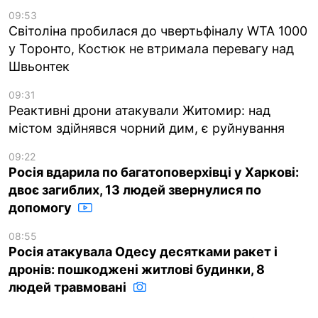
09:53
Світоліна пробилася до чвертьфіналу WTA 1000
у Торонто, Костюк не втримала перевагу над
Швьонтек
09:31
Реактивні дрони атакували Житомир: над
містом здійнявся чорний дим, є руйнування
09:22
Росія вдарила по багатоповерхівці у Харкові:
двоє загиблих, 13 людей звернулися по
допомогу
08:55
Росія атакувала Одесу десятками ракет і
дронів: пошкоджені житлові будинки, 8
людей травмовані