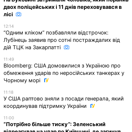
двох поліцейських і 11 днів переховувався в
лісі
12:14
“Одним кліком” позбавляли відстрочок:
Лубінець заявив про сотні постраждалих від
дій ТЦК на Закарпатті
11:49
Bloomberg: США домовилися з Україною про
обмеження ударів по неросійських танкерах у
Чорному морі
11:18
У США раптово зняли з посади генерала, який
координував підтримку України
11:00
“Потрібно більше тиску”: Зеленський
відреагував на удар по Київщині, де загинув