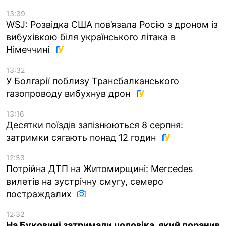
13:39
WSJ: Розвідка США пов’язала Росію з дроном із
вибухівкою біля українського літака в
Німеччині
13:32
У Болгарії поблизу Трансбалканського
газопроводу вибухнув дрон
13:16
Десятки поїздів запізнюються 8 серпня:
затримки сягають понад 12 годин
12:53
Потрійна ДТП на Житомирщині: Mercedes
вилетів на зустрічну смугу, семеро
постраждалих
12:32
На Буковині затримали чоловіка, який поранив