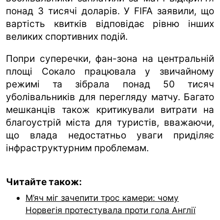
понад 3 тисячі доларів. У FIFA заявили, що
вартість квитків відповідає рівню інших
великих спортивних подій.
Попри суперечки, фан-зона на центральній
площі Сокало працювала у звичайному
режимі та зібрала понад 50 тисяч
уболівальників для перегляду матчу. Багато
мешканців також критикували витрати на
благоустрій міста для туристів, вважаючи,
що влада недостатньо уваги приділяє
інфраструктурним проблемам.
Читайте також:
М’яч міг зачепити трос камери: чому
Норвегія протестувала проти гола Англії