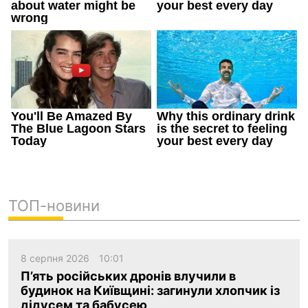
ТОП-новини
8 серпня 2026
10:01
П’ять російських дронів влучили в
будинок на Київщині: загинули хлопчик із
дідусем та бабусею