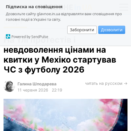
Підписка на сповіщення
Дозвольте сайту glavnoe.in.ua відправляти вам сповіщення про
головні події в Україні та світу.
Спорт
новини
політика
Заборонити
Дозволити
про проєкт
суспільство
Powered by SendPulse
На тлі протестів і
контакти
економіка
невдоволення цінами на
події
квитки у Мехіко стартував
кримінал
ЧС з футболу 2026
техно
читать на русском →
спорт
Галина Шподарева
11 червня 2026
22:19
лонгріди
харків
архів
gambling