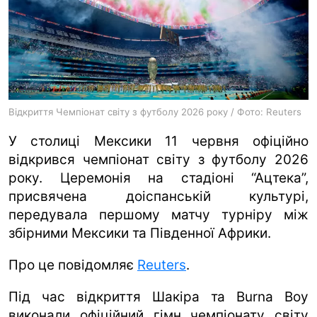
ua
ru
en
Відкриття Чемпіонат світу з футболу 2026 року / Фото: Reuters
У столиці Мексики 11 червня офіційно
відкрився чемпіонат світу з футболу 2026
року. Церемонія на стадіоні “Ацтека”,
присвячена доіспанській культурі,
передувала першому матчу турніру між
збірними Мексики та Південної Африки.
Про це повідомляє
Reuters
.
Під час відкриття Шакіра та Burna Boy
виконали офіційний гімн чемпіонату світу