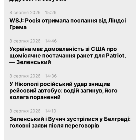
8 серпня 2026
15:26
WSJ: Росія отримала послання від Ліндсі
Грема
8 серпня 2026
14:46
Україна має домовленість зі США про
щомісячне постачання ракет для Patriot,
— Зеленський
8 серпня 2026
14:36
У Нікополі російський удар знищив
рейсовий автобус: водій загинув, його
колега поранений
8 серпня 2026
14:10
Зеленський і Вучич зустрілися у Белграді:
головні заяви після переговорів