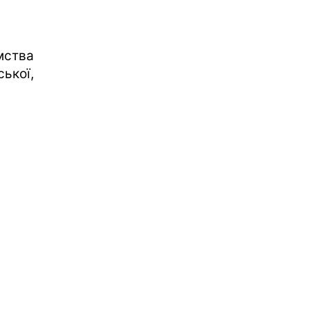
мства
ської,