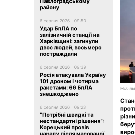
Павлоградському
району
6 серпня 2026
09:50
Удар БпЛА по
залізничній станції на
Харківщині: загинули
ua
ru
en
двоє людей, восьмеро
постраждали
6 серпня 2026
09:39
Росія атакувала Україну
101 дроном і чотирма
ракетами: 66 БпЛА
Мобіль
знешкоджено
Стан
6 серпня 2026
09:23
прот
“Потрібні швидкі та
різн
нестандартні рішення”:
беру
Корецький провів
виро
нараду після масованої