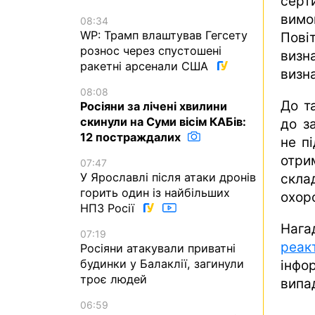
серт
вимо
08:34
WP: Трамп влаштував Гегсету
Пові
рознос через спустошені
визн
ракетні арсенали США
визна
08:08
До т
Росіяни за лічені хвилини
скинули на Суми вісім КАБів:
до з
12 постраждалих
не п
отри
07:47
У Ярославлі після атаки дронів
скла
горить один із найбільших
охор
НПЗ Росії
Наг
07:19
реак
Росіяни атакували приватні
будинки у Балаклії, загинули
інфо
троє людей
випад
06:59