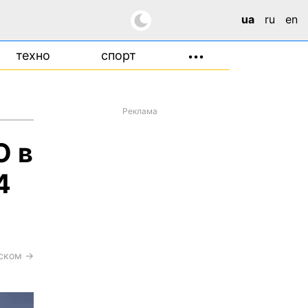
ua
ru
en
техно
спорт
•••
Реклама
О в
4
сском →