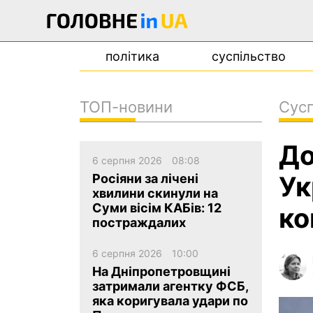
політика
суспільство
ТОП-новини
Сусп
новини
До
про проєкт
6 серпня 2026
08:08
контакти
Ук
Росіяни за лічені
хвилини скинули на
Суми вісім КАБів: 12
ко
постраждалих
6 серпня 2026
10:00
На Дніпропетровщині
затримали агентку ФСБ,
яка коригувала удари по