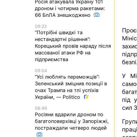
Росія атакувала Україну 101
дроном і чотирма ракетами:
66 БпЛА знешкоджено
09:23
Проє
“Потрібні швидкі та
Міні
нестандартні рішення”:
зах
Корецький провів нараду після
масованої атаки РФ на
підп
підприємства
безпі
09:04
У Мі
“Усі люблять переможців”:
само
Зеленський зміцнив позиції в
очах Трампа на тлі успіхів
бага
України, — Politico
під 
сил 
08:49
Росіяни вдарили дроном по
Гру
багатоповерхівці у Запоріжжі,
постраждали четверо людей
прац