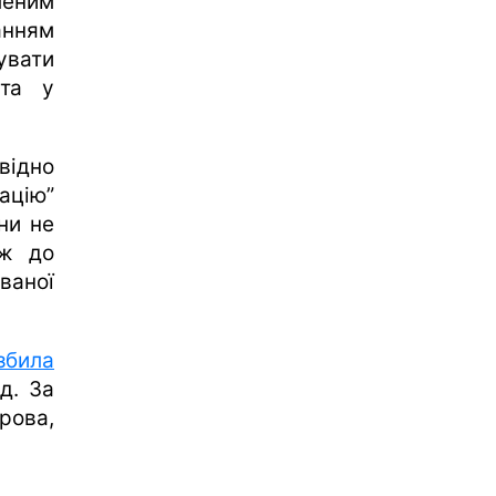
леним
анням
увати
 та у
відно
ацію”
ни не
ож до
ваної
била
д. За
рова,