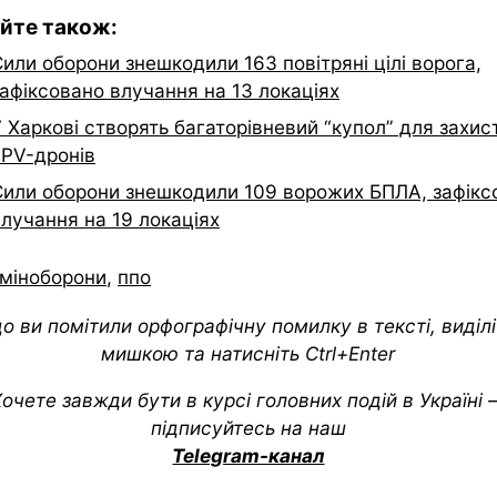
йте також:
или оборони знешкодили 163 повітряні цілі ворога,
афіксовано влучання на 13 локаціях
 Харкові створять багаторівневий “купол” для захис
FPV-дронів
Сили оборони знешкодили 109 ворожих БПЛА, зафікс
лучання на 19 локаціях
міноборони
,
ппо
о ви помітили орфографічну помилку в тексті, виділіт
мишкою та натисніть Ctrl+Enter
очете завжди бути в курсі головних подій в Україні
підписуйтесь на наш
Telegram-канал