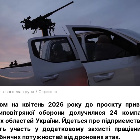
харків
архів
gambling
на вогнева група / Скриншот
ом на квітень 2026 року до проєкту прив
иповітряної оборони долучилися 24 компа
их областей України. Йдеться про підприємства
ть участь у додатковому захисті працівни
бничих потужностей від дронових атак.