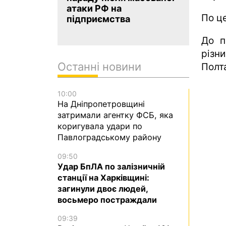
атаки РФ на
По ц
підприємства
До п
різни
Останні новини
Полта
10:00
На Дніпропетровщині
затримали агентку ФСБ, яка
коригувала удари по
Павлоградському району
09:50
Удар БпЛА по залізничній
станції на Харківщині:
загинули двоє людей,
восьмеро постраждали
09:39