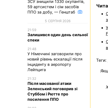
ЗСУ знищили 1330 окупантів,
Чита
59 артсистем і сім засобів
ППО за добу, — Генштаб
С
з
5 СЕРПНЯ 2026
У
21:59
Залишився один день сильної
спеки
в
21:48
У Німеччині заговорили про
новий рівень ескалації після
Теги:
інциденту в аеропорту
Лейпцига
Якщ
21:32
Після масованої атаки
Х
Зеленський поговорив зі
Стуббом і Рютте про
посилення ППО