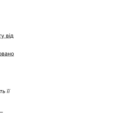
ту від
овано
ь її
 —