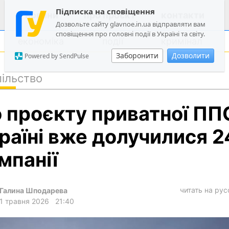
Підписка на сповіщення
новини
про проєкт
контакти
Дозвольте сайту glavnoe.in.ua відправляти вам
сповіщення про головні події в Україні та світу.
економіка
події
кримінал
Заборонити
Дозволити
Powered by SendPulse
ільство
політика
 проєкту приватної ПП
суспільство
економіка
раїні вже долучилися 2
події
мпанії
кримінал
техно
читать на ру
Галина Шподарева
спорт
1 травня 2026
21:40
лонгріди