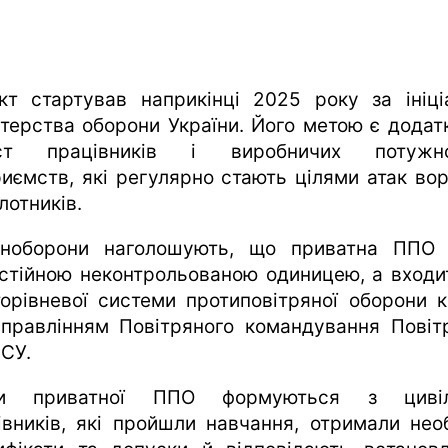
кт стартував наприкінці 2025 року за ініці
стерства оборони України. Його метою є додат
ист працівників і виробничих потужно
риємств, які регулярно стають цілями атак во
лотників.
ноборони наголошують, що приватна ППО
стійною неконтрольованою одиницею, а входи
торівневої системи протиповітряної оборони к
управлінням Повітряного командування Повіт
ЗСУ.
пи приватної ППО формуються з цивіл
івників, які пройшли навчання, отримали необ