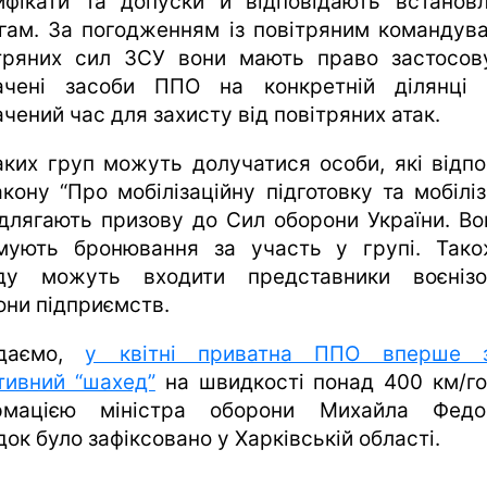
ифікати та допуски й відповідають встанов
гам. За погодженням із повітряним командув
тряних сил ЗСУ вони мають право застосов
ачені засоби ППО на конкретній ділянці
чений час для захисту від повітряних атак.
аких груп можуть долучатися особи, які відпо
акону “Про мобілізаційну підготовку та мобіліз
ідлягають призову до Сил оборони України. Во
мують бронювання за участь у групі. Так
ду можуть входити представники воєнізо
они підприємств.
адаємо,
у квітні приватна ППО вперше з
тивний “шахед”
на швидкості понад 400 км/го
рмацією міністра оборони Михайла Федо
ок було зафіксовано у Харківській області.