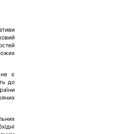
ативи
ковий
стей
рожих
 не є
ть до
раїни
ряних
ьних
хідні