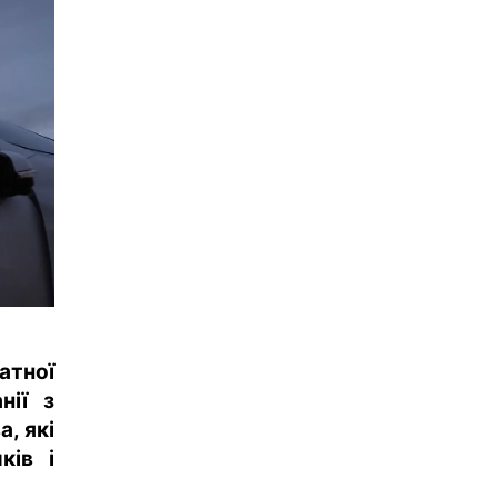
атної
нії з
, які
ків і