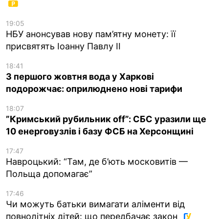
19:05
НБУ анонсував нову пам’ятну монету: її
присвятять Іоанну Павлу II
18:41
З першого жовтня вода у Харкові
подорожчає: оприлюднено нові тарифи
18:07
”Кримський рубильник off”: СБС уразили ще
10 енерговузлів і базу ФСБ на Херсонщині
17:47
Навроцький: “Там, де б’ють московитів —
Польща допомагає”
17:46
Чи можуть батьки вимагати аліменти від
повнолітніх дітей: що передбачає закон