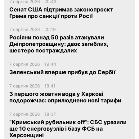
7 серпня 2026
20:43
Сенат США підтримав законопроєкт
Грема про санкції проти Росії
7 серпня 2026
20:19
Росіяни понад 50 разів атакували
Дніпропетровщину: двоє загиблих,
шестеро постраждалих
7 серпня 2026
19:44
Зеленський вперше прибув до Сербії
7 серпня 2026
18:41
З першого жовтня вода у Харкові
подорожчає: оприлюднено нові тарифи
7 серпня 2026
18:07
”Кримський рубильник off”: СБС уразили
ще 10 енерговузлів і базу ФСБ на
Херсонщині