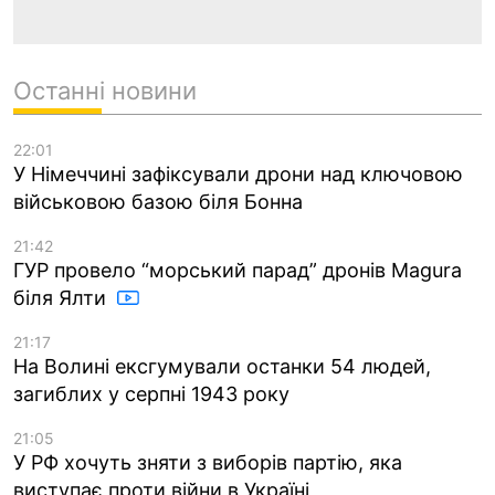
Останні новини
22:01
У Німеччині зафіксували дрони над ключовою
військовою базою біля Бонна
21:42
ГУР провело “морський парад” дронів Magura
біля Ялти
21:17
На Волині ексгумували останки 54 людей,
загиблих у серпні 1943 року
21:05
У РФ хочуть зняти з виборів партію, яка
виступає проти війни в Україні