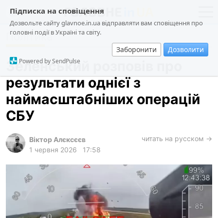
Підписка на сповіщення
Дозвольте сайту glavnoe.in.ua відправляти вам сповіщення про
головні події в Україні та світу.
Політика
новини
політика
Заборонити
Дозволити
про проєкт
суспільство
Powered by SendPulse
Зеленський розповів про
контакти
економіка
результати однієї з
події
наймасштабніших операцій
кримінал
СБУ
техно
читать на русском →
спорт
Віктор Алєксєєв
1 червня 2026
17:58
лонгріди
харків
архів
gambling