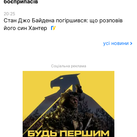
боєприпасів
20:25
Стан Джо Байдена погіршився: що розповів
його син Хантер
усі новини
Соціальна реклама