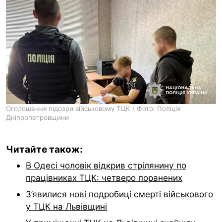
Оголошення підозри військовому ТЦК / Фото: Поліція
Дніпропетровщини
Читайте також:
В Одесі чоловік відкрив стрілянину по
працівниках ТЦК: четверо поранених
З’явилися нові подробиці смерті військового
у ТЦК на Львівщині