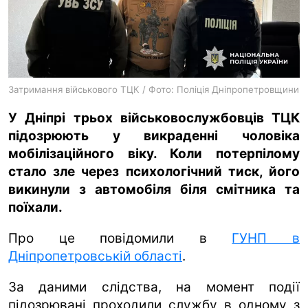
ua
ru
en
Затримання військового ТЦК / Фото: Поліція Дніпропетровщини
У Дніпрі трьох військовослужбовців ТЦК
підозрюють у викраденні чоловіка
мобілізаційного віку. Коли потерпілому
стало зле через психологічний тиск, його
викинули з автомобіля біля смітника та
поїхали.
Про це повідомили в
ГУНП в
Дніпропетровській області
.
За даними слідства, на момент події
підозрювані проходили службу в одному з