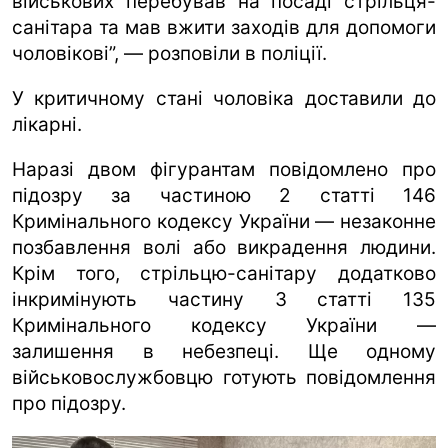
військових перебував на посаді стрільця-
санітара та мав вжити заходів для допомоги
чоловікові”, — розповіли в поліції.
У критичному стані чоловіка доставили до
лікарні.
Наразі двом фігурантам повідомлено про
підозру за частиною 2 статті 146
Кримінального кодексу України — незаконне
позбавлення волі або викрадення людини.
Крім того, стрільцю-санітару додатково
інкримінують частину 3 статті 135
Кримінального кодексу України —
залишення в небезпеці. Ще одному
військовослужбовцю готують повідомлення
про підозру.