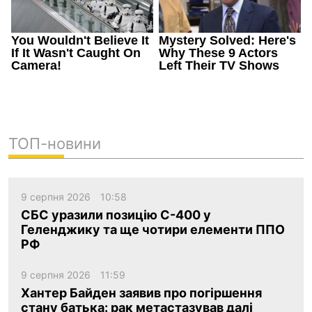
ТОП-новини
9 серпня 2026
10:58
СБС уразили позицію С-400 у
Геленджику та ще чотири елементи ППО
РФ
9 серпня 2026
11:59
Хантер Байден заявив про погіршення
стану батька: рак метастазував далі