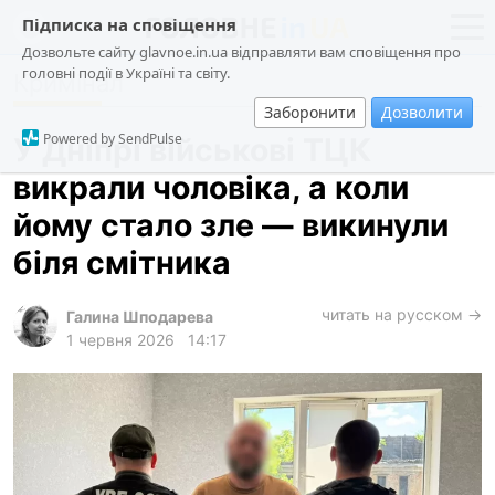
Підписка на сповіщення
Дозвольте сайту glavnoe.in.ua відправляти вам сповіщення про
головні події в Україні та світу.
Кримінал
новини
політика
Заборонити
Дозволити
про проєкт
суспільство
Powered by SendPulse
У Дніпрі військові ТЦК
контакти
економіка
викрали чоловіка, а коли
події
йому стало зле — викинули
кримінал
біля смітника
техно
читать на русском →
спорт
Галина Шподарева
1 червня 2026
14:17
лонгріди
харків
архів
gambling