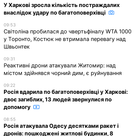
У Харкові зросла кількість постраждалих
внаслідок удару по багатоповерхівці
09:53
Світоліна пробилася до чвертьфіналу WTA 1000
у Торонто, Костюк не втримала перевагу над
Швьонтек
09:31
Реактивні дрони атакували Житомир: над
містом здійнявся чорний дим, є руйнування
09:22
Росія вдарила по багатоповерхівці у Харкові:
двоє загиблих, 13 людей звернулися по
допомогу
08:55
Росія атакувала Одесу десятками ракет і
дронів: пошкоджені житлові будинки, 8