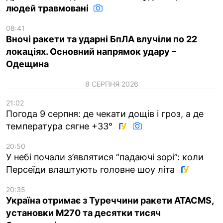
людей травмовані
08:41
Вночі ракети та ударні БпЛА влучіли по 22
локаціях. Основний напрямок удару –
Одещина
8 СЕРПНЯ 2026
21:02
Погода 9 серпня: де чекати дощів і гроз, а де
температура сягне +33°
20:50
У небі почали з’являтися “падаючі зорі”: коли
Персеїди влаштують головне шоу літа
20:35
Україна отримає з Туреччини ракети ATACMS,
установки M270 та десятки тисяч