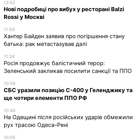
12:42
Нові подробиці про вибух у ресторані Balzi
Rossi у Москві
11:59
Хантер Байден заявив про погіршення стану
батька: рак метастазував далі
11:24
Росія продовжує балістичний терор:
Зеленський закликав посилити санкції та ППО
10:58
СБС уразили позицію С-400 у Геленджику та
ще чотири елементи ППО РФ
10:40
На Одещині після російських ударів обмежили
рух трасою Одеса–Рені
10:05