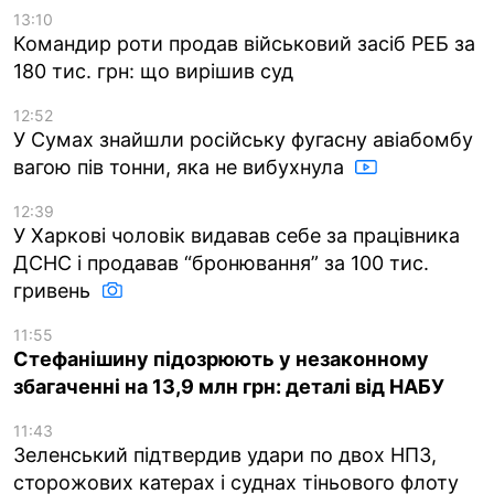
13:10
Командир роти продав військовий засіб РЕБ за
180 тис. грн: що вирішив суд
12:52
У Сумах знайшли російську фугасну авіабомбу
вагою пів тонни, яка не вибухнула
12:39
У Харкові чоловік видавав себе за працівника
ДСНС і продавав “бронювання” за 100 тис.
гривень
11:55
Стефанішину підозрюють у незаконному
збагаченні на 13,9 млн грн: деталі від НАБУ
11:43
Зеленський підтвердив удари по двох НПЗ,
сторожових катерах і суднах тіньового флоту