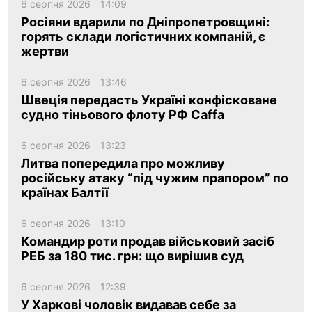
6 серпня 2026
14:09
Росіяни вдарили по Дніпропетровщині:
горять склади логістичних компаній, є
жертви
6 серпня 2026
13:46
Швеція передасть Україні конфісковане
судно тіньового флоту РФ Caffa
6 серпня 2026
13:23
Литва попередила про можливу
російську атаку “під чужим прапором” по
країнах Балтії
6 серпня 2026
13:10
Командир роти продав військовий засіб
РЕБ за 180 тис. грн: що вирішив суд
6 серпня 2026
12:39
У Харкові чоловік видавав себе за