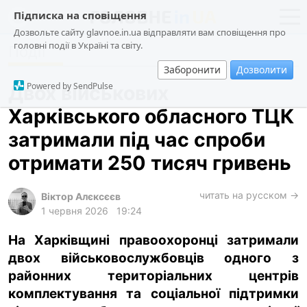
Підписка на сповіщення
Дозвольте сайту glavnoe.in.ua відправляти вам сповіщення про
головні події в Україні та світу.
Події
новини
політика
Заборонити
Дозволити
про проєкт
суспільство
Powered by SendPulse
Двох військових
контакти
економіка
Харківського обласного ТЦК
події
затримали під час спроби
кримінал
отримати 250 тисяч гривень
техно
читать на русском →
спорт
Віктор Алєксєєв
1 червня 2026
19:24
лонгріди
На Харківщині правоохоронці затримали
харків
двох військовослужбовців одного з
архів
районних територіальних центрів
gambling
комплектування та соціальної підтримки