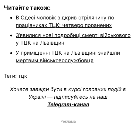
Читайте також:
В Одесі чоловік відкрив стрілянину по
працівниках ТЦК: четверо поранених
З’явилися нові подробиці смерті військового
у ТЦК на Львівщині
У приміщенні ТЦК на Львівщині знайшли
мертвим військовослужбовця
Теги:
тцк
Хочете завжди бути в курсі головних подій в
Україні — підписуйтесь на наш
Telegram-канал
Реклама