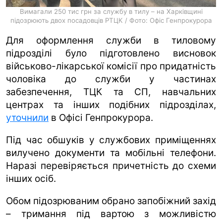
Вимагали 250 тис грн за службу в тилу – на Харківщині
підозрюють двох посадовців РТЦК / Фото: Офіс Генпрокурора
Для оформлення служби в тиловому
підрозділі було підготовлено висновок
військово-лікарської комісії про придатність
чоловіка до служби у частинах
забезпечення, ТЦК та СП, навчальних
центрах та інших подібних підрозділах,
уточнили
в Офісі Генпрокурора.
Під час обшуків у службових приміщеннях
вилучено документи та мобільні телефони.
Наразі перевіряється причетність до схеми
інших осіб.
Обом підозрюваним обрано запобіжний захід
– тримання під вартою з можливістю