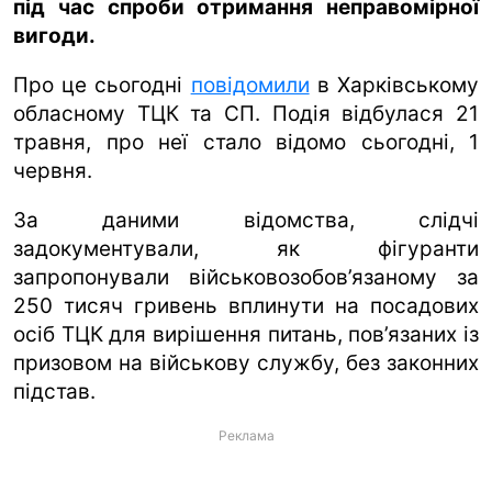
під час спроби отримання неправомірної
вигоди.
ua
ru
en
Про це сьогодні
повідомили
в Харківському
обласному ТЦК та СП. Подія відбулася 21
травня, про неї стало відомо сьогодні, 1
червня.
За даними відомства, слідчі
задокументували, як фігуранти
запропонували військовозобов’язаному за
250 тисяч гривень вплинути на посадових
осіб ТЦК для вирішення питань, пов’язаних із
призовом на військову службу, без законних
підстав.
Реклама