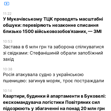
11:22
У Мукачівському ТЦК проводять масштабні
обшуки: перевіряють незаконне списання
близько 1500 військовозобов’язаних, — ЗМІ
10:53
Застава в 6 млн грн та заборона спілкуватися
зі свідками: Стефанішиній обрали запобіжний
захід
10:38
Росія атакувала судно з українською
пшеницею: загинув моряк, троє постраждали
10:14
Квартири, будинки й апартаменти в Буковелі:
екскомандувача логістики Повітряних сил
підозрюють у збагаченні на понад 20 млн грн