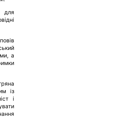
 для
овідні
повів
ський
ми, а
римки
тряна
им із
іст і
увати
чання