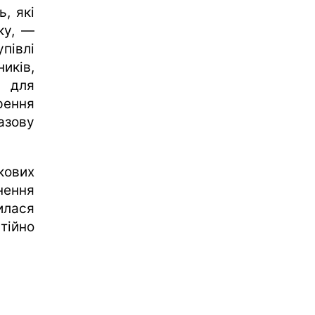
, які
ку, —
півлі
иків,
 для
ення
зову
кових
нення
илася
тійно