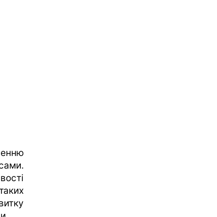
ченню
сами.
вості
таких
итку
и.