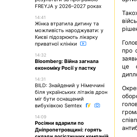
FREYJA у 2026–2027 роках
Так
14:41
війсь
Жінка втратила дитину та
ріше
можливість народжувати: у
Києві підозрюють лікарку
Голо
приватної клініки
про 
14:32
заяв
Bloomberg: Війна загнала
це с
економіку Росії у пастку
дипл
14:31
BILD: Знайдений у Німеччині
Окре
біля українських літаків дрон
обор
міг бути оснащений
голо
вибухівкою Semtex
гром
14:09
спів
Росіяни вдарили по
антиб
Дніпропетровщині: горять
склади логістичних компаній,