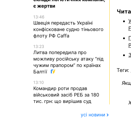
є жертви
Чита
13:46
Швеція передасть Україні
конфісковане судно тіньового
флоту РФ Caffa
П
13:23
Литва попередила про
можливу російську атаку “під
чужим прапором” по країнах
Теги:
Балтії
Якщ
13:10
Командир роти продав
військовий засіб РЕБ за 180
тис. грн: що вирішив суд
Х
усі новини