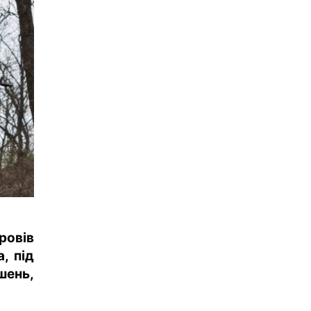
ровів
, під
шень,