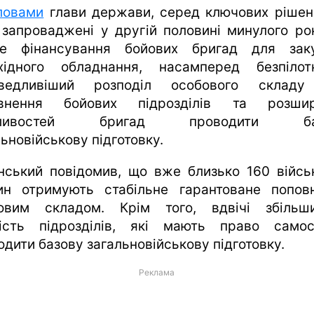
ловами
глави держави, серед ключових рішень
 запроваджені у другій половині минулого ро
е фінансування бойових бригад для заку
хідного обладнання, насамперед безпілотн
аведливіший розподіл особового складу
овнення бойових підрозділів та розшир
ливостей бригад проводити ба
ьновійськову підготовку.
нський повідомив, що вже близько 160 війсь
ин отримують стабільне гарантоване попов
овим складом. Крім того, вдвічі збільш
кість підрозділів, які мають право самос
одити базову загальновійськову підготовку.
Реклама