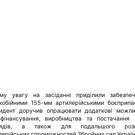
му увагу на засіданні приділили забезпе
кобійними 155-мм артилерійськими боєприпа
идент доручив опрацювати додаткові можли
фінансування, виробництва та постачання 
рядів, а також для подальшого розв
лерійських спроможностей Збройних сил Україн