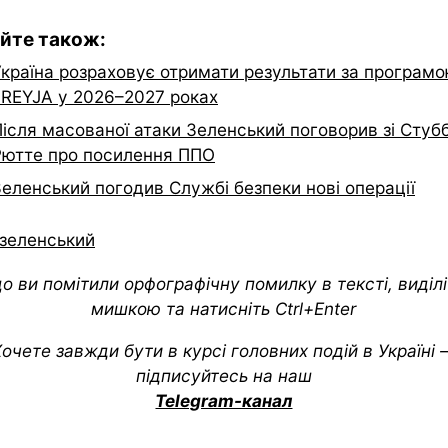
йте також:
Україна розраховує отримати результати за програм
FREYJA у 2026–2027 роках
ісля масованої атаки Зеленський поговорив зі Стубб
Рютте про посилення ППО
Зеленський погодив Службі безпеки нові операції
зеленський
о ви помітили орфографічну помилку в тексті, виділіт
мишкою та натисніть Ctrl+Enter
очете завжди бути в курсі головних подій в Україні
підписуйтесь на наш
Telegram-канал