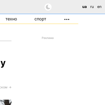
ua
ru
en
техно
спорт
•••
Реклама
 у
сском →