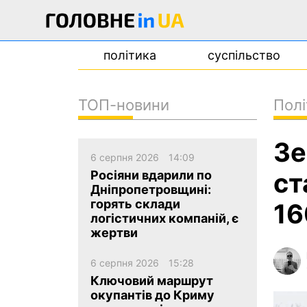
політика
суспільство
ТОП-новини
Полі
новини
Зе
про проєкт
6 серпня 2026
14:09
контакти
ст
Росіяни вдарили по
Дніпропетровщині:
горять склади
16
логістичних компаній, є
жертви
6 серпня 2026
15:28
Ключовий маршрут
окупантів до Криму