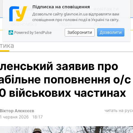
Підписка на сповіщення
новини
про проєкт
контакти
Дозвольте сайту glavnoe.in.ua відправляти вам
сповіщення про головні події в Україні та світу.
економіка
події
кримінал
Заборонити
Дозволити
Powered by SendPulse
тика
політика
ленський заявив про
суспільство
економіка
абільне поповнення о/с
події
0 військових частинах
кримінал
техно
читать на ру
Віктор Алєксєєв
спорт
1 червня 2026
18:17
лонгріди