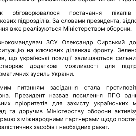
ож обговорювалося постачання пікапів
кових підрозділів. За словами президента, відп
ння вже реалізуються Міністерством оборони.
внокомандувач ЗСУ Олександр Сирський до
ситуацію на ключових ділянках фронту. Зелен
ив, що українські позиції залишаються сильни
творює додаткові можливості для підт
оматичних зусиль України.
мим питанням засідання стала протипові
она. Президент назвав посилення ППО одн
вних пріоритетів для захисту українських м
ад та доручив Міністерству оборони активіз
працю з міжнародними партнерами щодо поста
алістичних засобів і необхідних ракет.