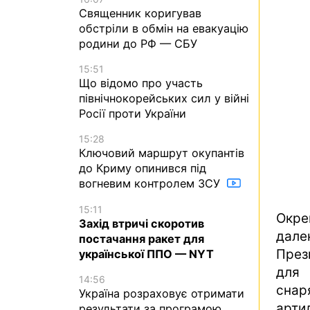
Священник коригував
обстріли в обмін на евакуацію
родини до РФ — СБУ
15:51
Що відомо про участь
північнокорейських сил у війні
Росії проти України
15:28
Ключовий маршрут окупантів
до Криму опинився під
вогневим контролем ЗСУ
15:11
Окре
Захід втричі скоротив
дале
постачання ракет для
През
української ППО — NYT
для 
14:56
сна
Україна розраховує отримати
арти
результати за програмою