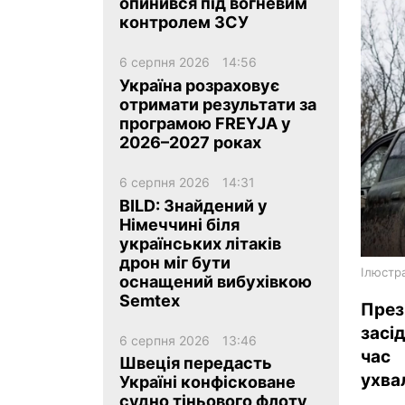
опинився під вогневим
контролем ЗСУ
6 серпня 2026
14:56
Україна розраховує
отримати результати за
програмою FREYJA у
ua
ru
en
2026–2027 роках
6 серпня 2026
14:31
BILD: Знайдений у
Німеччині біля
українських літаків
дрон міг бути
Ілюстра
оснащений вибухівкою
Semtex
През
засі
6 серпня 2026
13:46
час 
Швеція передасть
ухва
Україні конфісковане
судно тіньового флоту