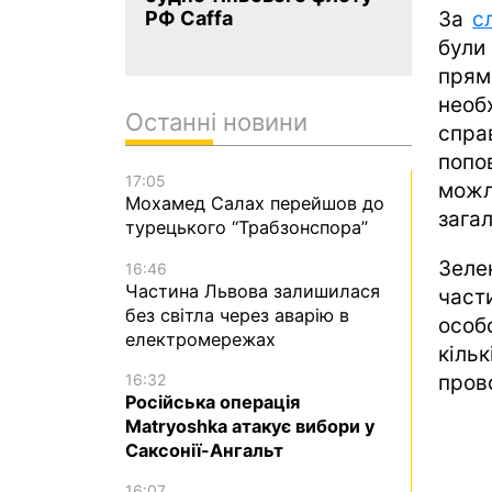
За
с
РФ Caffa
були
прям
необ
Останні новини
спр
поп
17:05
мож
Мохамед Салах перейшов до
загал
турецького “Трабзонспора”
Зеле
16:46
Частина Львова залишилася
част
без світла через аварію в
особ
електромережах
кіль
16:32
пров
Російська операція
Matryoshka атакує вибори у
Саксонії-Ангальт
16:07