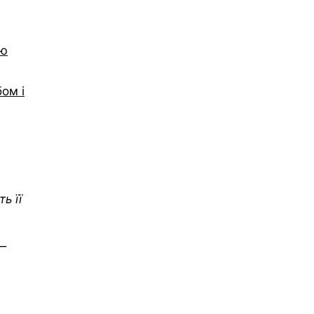
ою
ом і
ь її
 —