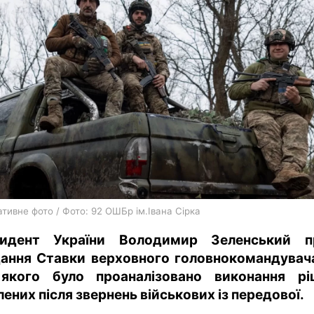
харків
архів
gambling
тивне фото / Фото: 92 ОШБр ім.Івана Сірка
идент України Володимир Зеленський п
дання Ставки верховного головнокомандувача
якого було проаналізовано виконання рі
лених після звернень військових із передової.