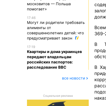
московитов — Польша
соде
помогает»
зал
долж
17:46
Могут ли родители требовать
Всем
алименты от
совершеннолетних детей: что
369-
предусматривает закон
В Т
17:19
прод
Квартиры и дома украинцев
обст
передают владельцам
российских паспортов:
В Ха
расследование BBC
прид
все новости
корр
рас
под
Социальная реклама
нака