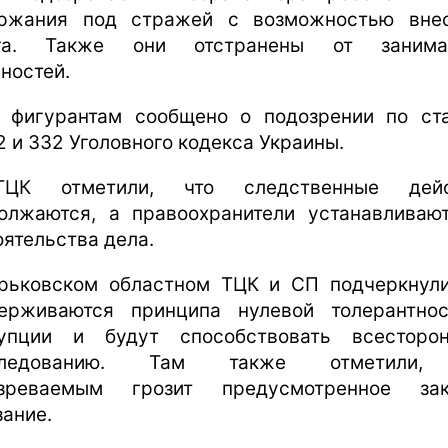
ржания под стражей с возможностью вне
ога. Также они отстранены от занима
ностей.
 фигурантам сообщено о подозрении по ст
2 и 332 Уголовного кодекса Украины.
ЦК отметили, что следственные дейс
олжаются, а правоохранители устанавливаю
оятельства дела.
рьковском областном ТЦК и СП подчеркнули
ерживаются принципа нулевой толерантно
упции и будут способствовать всесторо
следованию. Там также отметили,
озреваемым грозит предусмотренное зак
зание.