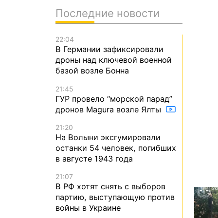
Последние новости
22:04
В Германии зафиксировали
дроны над ключевой военной
базой возле Бонна
21:45
ГУР провело “морской парад”
дронов Magura возле Ялты
21:20
На Волыни эксгумировали
останки 54 человек, погибших
в августе 1943 года
21:07
В РФ хотят снять с выборов
партию, выступающую против
войны в Украине