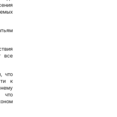
сения
емых
атьям
твия
т все
, что
сти к
ннему
 что
оном