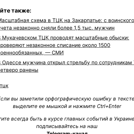
йте также:
Масштабная схема в ТЦК на Закарпатье: с воинског
учета незаконно сняли более 1,5 тыс. мужчин
В Мукачевском ТЦК проводят масштабные обыски:
проверяют незаконное списание около 1500
военнообязанных, — СМИ
В Одессе мужчина открыл стрельбу по сотрудникам 
четверо ранены
тцк
Если вы заметили орфографическую ошибку в тексте
выделите ее мышкой и нажмите Ctrl+Enter
тите всегда быть в курсе главных событий в Украин
подписывайтесь на наш
Telegram-канал