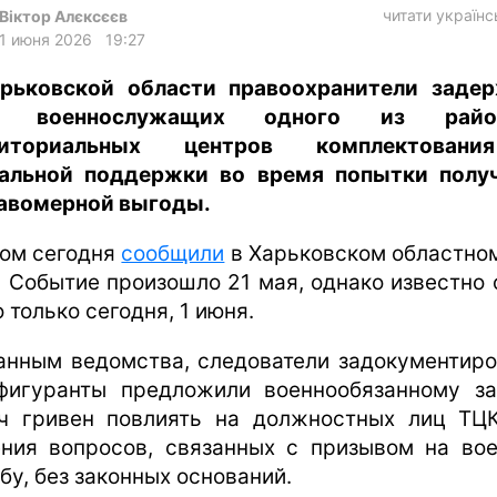
харьков
читати україн
Віктор Алєксєєв
1 июня 2026
19:27
архив
рьковской области правоохранители заде
gambling
х военнослужащих одного из райо
риториальных центров комплектован
альной поддержки во время попытки полу
авомерной выгоды.
том сегодня
сообщили
в Харьковском областно
. Событие произошло 21 мая, однако известно 
 только сегодня, 1 июня.
анным ведомства, следователи задокументиро
фигуранты предложили военнообязанному з
ч гривен повлиять на должностных лиц ТЦ
ния вопросов, связанных с призывом на во
бу, без законных оснований.