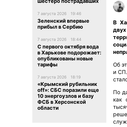
шестеро пострадавших
7 августа 2026
19:46
Зеленский впервые
В Ха
прибыл в Сербию
дву
тер
7 августа 2026
18:44
ua
ru
en
соци
С первого октября вода
непр
в Харькове подорожает:
опубликованы новые
тарифы
Об э
и СП
7 августа 2026
18:19
стало
«Крымский рубильник
off»: СБС поразили еще
По д
10 энергоузлов и базу
как 
ФСБ в Херсонской
тыся
области
реше
служ