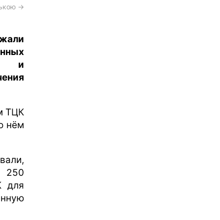
ською →
ржали
нных
ия и
чения
м ТЦК
о нём
вали,
а 250
К для
енную