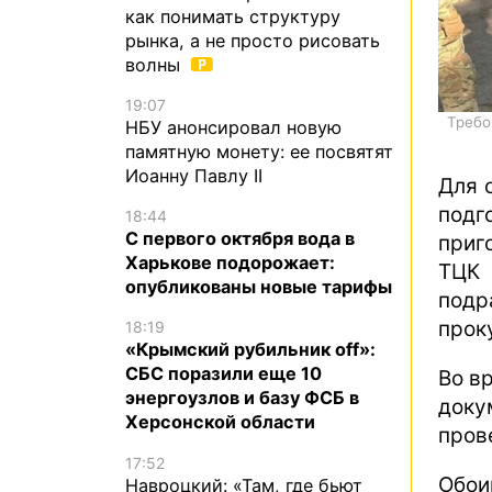
как понимать структуру
рынка, а не просто рисовать
волны
19:07
Требо
НБУ анонсировал новую
памятную монету: ее посвятят
Иоанну Павлу II
Для 
подг
18:44
С первого октября вода в
приг
Харькове подорожает:
ТЦК
опубликованы новые тарифы
под
прок
18:19
«Крымский рубильник off»:
СБС поразили еще 10
Во в
энергоузлов и базу ФСБ в
доку
Херсонской области
пров
17:52
Обои
Навроцкий: «Там, где бьют