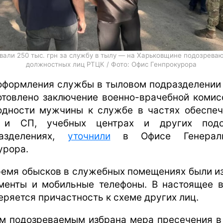
вали 250 тыс. грн за службу в тылу — на Харьковщине подозреваю
должностных лиц РТЦК / Фото: Офис Генпрокурора
оформления службы в тыловом подразделении
отовлено заключение военно-врачебной комис
одности мужчины к службе в частях обеспеч
 и СП, учебных центрах и других подо
разделениях,
уточнили
в Офисе Генераль
урора.
ремя обысков в служебных помещениях были и
менты и мобильные телефоны. В настоящее 
еряется причастность к схеме других лиц.
м подозреваемым избрана мера пресечения в