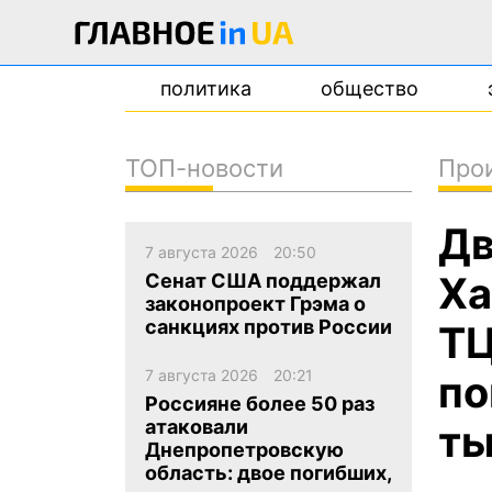
политика
общество
ТОП-новости
Про
новости
Дв
о проекте
7 августа 2026
20:50
контакты
Ха
Сенат США поддержал
законопроект Грэма о
санкциях против России
ТЦ
7 августа 2026
20:21
по
Россияне более 50 раз
атаковали
ты
Днепропетровскую
область: двое погибших,