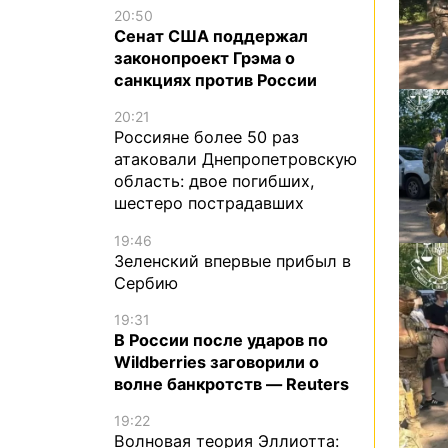
20:50
Сенат США поддержал
законопроект Грэма о
санкциях против России
20:21
Россияне более 50 раз
атаковали Днепропетровскую
область: двое погибших,
шестеро пострадавших
19:46
Зеленский впервые прибыл в
Сербию
19:31
В России после ударов по
Wildberries заговорили о
волне банкротств — Reuters
19:22
Волновая теория Эллиотта: