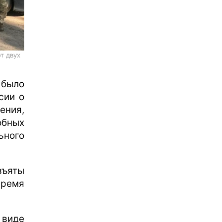
т двух
 было
сии о
ения,
бных
ного
зъяты
время
 виде