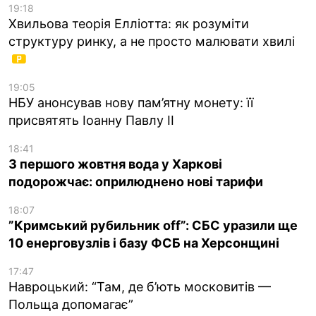
19:18
Хвильова теорія Елліотта: як розуміти
структуру ринку, а не просто малювати хвилі
19:05
НБУ анонсував нову пам’ятну монету: її
присвятять Іоанну Павлу II
18:41
З першого жовтня вода у Харкові
подорожчає: оприлюднено нові тарифи
18:07
”Кримський рубильник off”: СБС уразили ще
10 енерговузлів і базу ФСБ на Херсонщині
17:47
Навроцький: “Там, де б’ють московитів —
Польща допомагає”