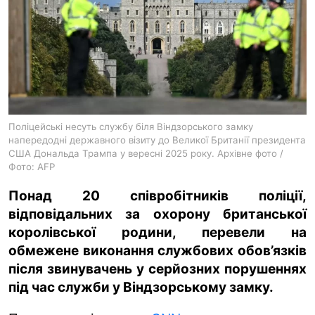
ua
ru
en
Поліцейські несуть службу біля Віндзорського замку
напередодні державного візиту до Великої Британії президента
США Дональда Трампа у вересні 2025 року. Архівне фото /
Фото: AFP
Понад 20 співробітників поліції,
відповідальних за охорону британської
королівської родини, перевели на
обмежене виконання службових обов’язків
після звинувачень у серйозних порушеннях
під час служби у Віндзорському замку.