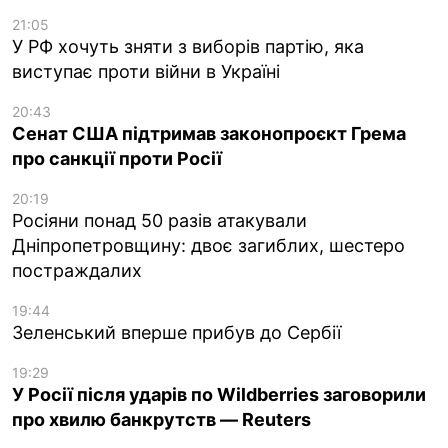
21:05
У РФ хочуть зняти з виборів партію, яка
виступає проти війни в Україні
20:43
Сенат США підтримав законопроєкт Грема
про санкції проти Росії
20:19
Росіяни понад 50 разів атакували
Дніпропетровщину: двоє загиблих, шестеро
постраждалих
19:44
Зеленський вперше прибув до Сербії
19:29
У Росії після ударів по Wildberries заговорили
про хвилю банкрутств — Reuters