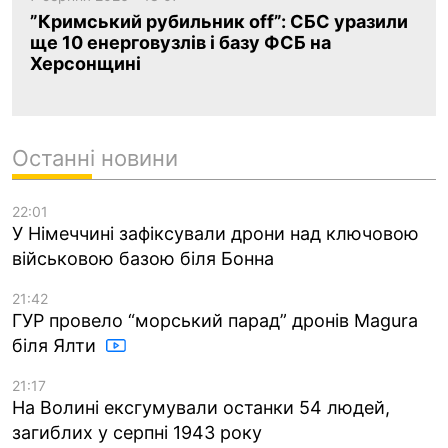
”Кримський рубильник off”: СБС уразили
ще 10 енерговузлів і базу ФСБ на
Херсонщині
Останні новини
22:01
У Німеччині зафіксували дрони над ключовою
військовою базою біля Бонна
21:42
ГУР провело “морський парад” дронів Magura
біля Ялти
21:17
На Волині ексгумували останки 54 людей,
загиблих у серпні 1943 року