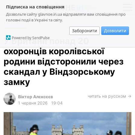
Підписка на сповіщення
Дозвольте сайту glavnoe.in.ua відправляти вам сповіщення про
головні події в Україні та світу.
Події
новини
політика
Заборонити
Дозволити
про проєкт
суспільство
Powered by SendPulse
У Британії понад 20
контакти
економіка
охоронців королівської
події
родини відсторонили через
кримінал
скандал у Віндзорському
техно
замку
спорт
читать на русском →
Віктор Алєксєєв
лонгріди
1 червня 2026
19:04
харків
архів
gambling