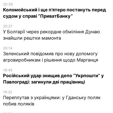
20:39
Коломойський і ще п’ятеро постануть перед
судом у справі “ПриватБанку”
20:27
У Болгарії через рекордне обміління Дунаю
знайшли рештки мамонта
20:14
Зеленський повідомив про нову допомогу
агровиробникам і рішення щодо Марганця
19:45
Російський удар знищив депо “Укрпошти” у
Павлограді: загинули дві працівниці
19:22
Переплутав з українцями: у Гданську поляк
побив поляків