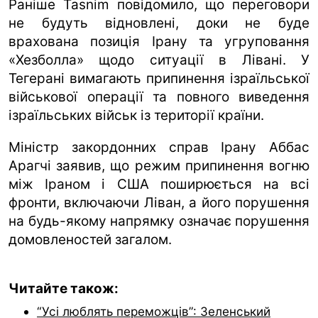
Раніше Tasnim повідомило, що переговори
не будуть відновлені, доки не буде
врахована позиція Ірану та угруповання
«Хезболла» щодо ситуації в Лівані. У
Тегерані вимагають припинення ізраїльської
військової операції та повного виведення
ізраїльських військ із території країни.
Міністр закордонних справ Ірану Аббас
Арагчі заявив, що режим припинення вогню
між Іраном і США поширюється на всі
фронти, включаючи Ліван, а його порушення
на будь-якому напрямку означає порушення
домовленостей загалом.
Читайте також:
“Усі люблять переможців”: Зеленський