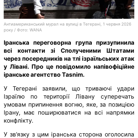
ua
ru
en
Антиамериканський мурал на вулиці в Тегерані, 1 червня 2026
року / Фото: WANA
Іранська переговорна група призупинила
всі контакти зі Сполученими Штатами
через посередників на тлі ізраїльських атак
у Лівані. Про це повідомило напівофіційне
іранське агентство Tasnim.
У Тегерані заявили, що триваючі удари
Ізраїлю по території Лівану суперечать
умовам припинення вогню, яке, за позицією
Ірану, має поширюватися на всі напрямки
конфлікту.
У зв’язку з цим іранська сторона оголосила