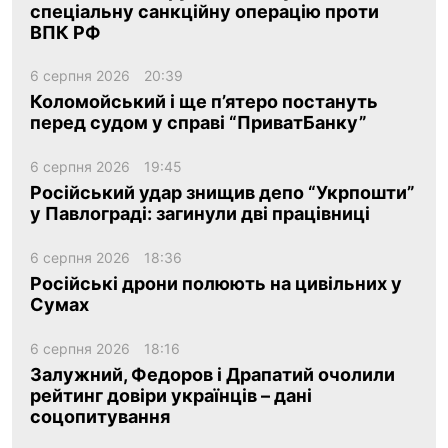
спеціальну санкційну операцію проти
ВПК РФ
6 серпня 2026
20:39
Коломойський і ще п’ятеро постануть
перед судом у справі “ПриватБанку”
6 серпня 2026
19:45
Російський удар знищив депо “Укрпошти”
у Павлограді: загинули дві працівниці
6 серпня 2026
18:36
Російські дрони полюють на цивільних у
Сумах
6 серпня 2026
18:16
Залужний, Федоров і Драпатий очолили
рейтинг довіри українців – дані
соцопитування