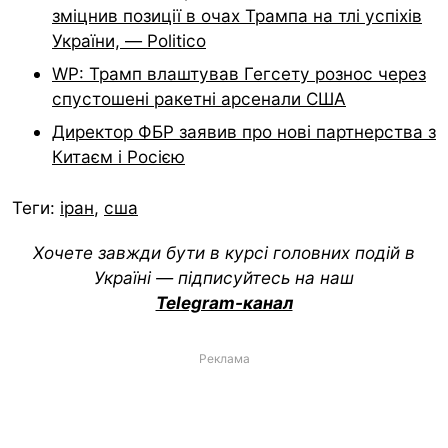
зміцнив позиції в очах Трампа на тлі успіхів
України, — Politico
WP: Трамп влаштував Гегсету рознос через
спустошені ракетні арсенали США
Директор ФБР заявив про нові партнерства з
Китаєм і Росією
Теги:
іран
,
сша
Хочете завжди бути в курсі головних подій в
Україні — підписуйтесь на наш
Telegram-канал
Реклама