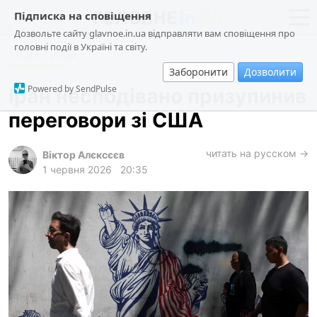
Підписка на сповіщення
Дозвольте сайту glavnoe.in.ua відправляти вам сповіщення про
головні події в Україні та світу.
Політика
новини
політика
Заборонити
Дозволити
про проєкт
суспільство
Powered by SendPulse
Іран несподівано призупинив
контакти
економіка
переговори зі США
події
кримінал
читать на русском →
Віктор Алєксєєв
1 червня 2026
20:35
техно
спорт
лонгріди
харків
архів
gambling