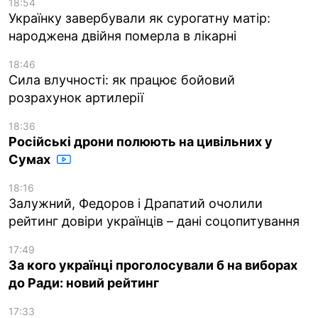
18:54
Українку завербували як сурогатну матір:
народжена двійня померла в лікарні
18:46
Сила влучності: як працює бойовий
розрахунок артилерії
18:36
Російські дрони полюють на цивільних у
Сумах
18:16
Залужний, Федоров і Драпатий очолили
рейтинг довіри українців – дані соцопитування
17:49
За кого українці проголосували б на виборах
до Ради: новий рейтинг
17:33