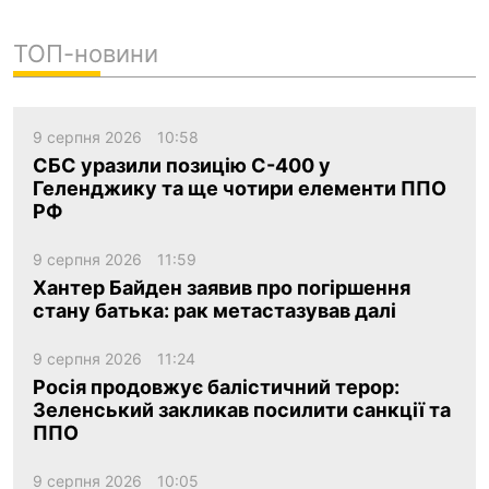
ТОП-новини
9 серпня 2026
10:58
СБС уразили позицію С-400 у
Геленджику та ще чотири елементи ППО
РФ
9 серпня 2026
11:59
Хантер Байден заявив про погіршення
стану батька: рак метастазував далі
9 серпня 2026
11:24
Росія продовжує балістичний терор:
Зеленський закликав посилити санкції та
ППО
9 серпня 2026
10:05