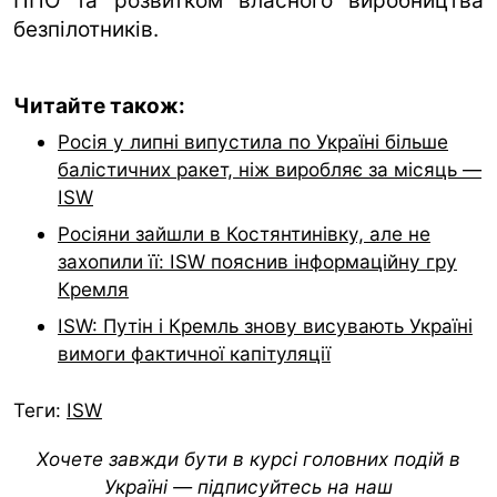
ППО та розвитком власного виробництва
безпілотників.
Читайте також:
Росія у липні випустила по Україні більше
балістичних ракет, ніж виробляє за місяць —
ISW
Росіяни зайшли в Костянтинівку, але не
захопили її: ISW пояснив інформаційну гру
Кремля
ISW: Путін і Кремль знову висувають Україні
вимоги фактичної капітуляції
Теги:
ISW
Хочете завжди бути в курсі головних подій в
Україні — підписуйтесь на наш