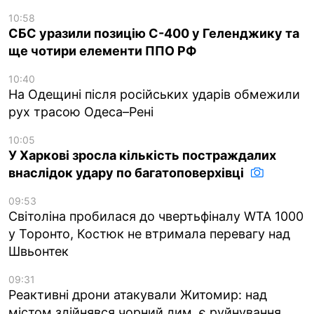
10:58
СБС уразили позицію С-400 у Геленджику та
ще чотири елементи ППО РФ
10:40
На Одещині після російських ударів обмежили
рух трасою Одеса–Рені
10:05
У Харкові зросла кількість постраждалих
внаслідок удару по багатоповерхівці
09:53
Світоліна пробилася до чвертьфіналу WTA 1000
у Торонто, Костюк не втримала перевагу над
Швьонтек
09:31
Реактивні дрони атакували Житомир: над
містом здійнявся чорний дим, є руйнування