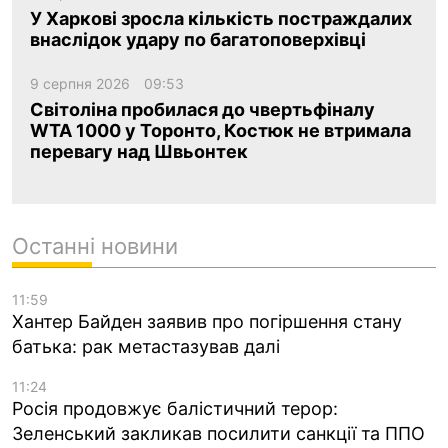
У Харкові зросла кількість постраждалих
внаслідок удару по багатоповерхівці
9 серпня 2026
09:53
Світоліна пробилася до чвертьфіналу
WTA 1000 у Торонто, Костюк не втримала
перевагу над Швьонтек
Останні новини
11:59
Хантер Байден заявив про погіршення стану
батька: рак метастазував далі
11:24
Росія продовжує балістичний терор:
Зеленський закликав посилити санкції та ППО