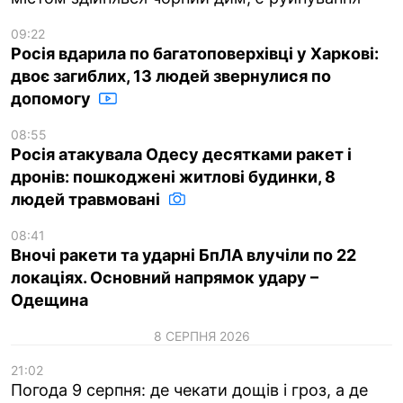
09:22
Росія вдарила по багатоповерхівці у Харкові:
двоє загиблих, 13 людей звернулися по
допомогу
08:55
Росія атакувала Одесу десятками ракет і
дронів: пошкоджені житлові будинки, 8
людей травмовані
08:41
Вночі ракети та ударні БпЛА влучіли по 22
локаціях. Основний напрямок удару –
Одещина
8 СЕРПНЯ 2026
21:02
Погода 9 серпня: де чекати дощів і гроз, а де