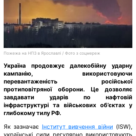
ua
ru
en
Пожежа на НПЗ в Ярославлі / Фото з соцмереж
Україна продовжує далекобійну ударну
кампанію, використовуючи
перевантаженість російської
протиповітряної оборони. Це дозволяє
завдавати ударів по нафтовій
інфраструктурі та військових об’єктах у
глибокому тилу РФ.
Як зазначає
Інститут вивчення війни
(ISW),
українські сили регулярно використовують