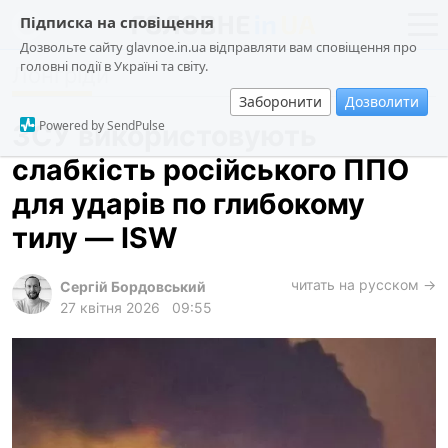
Підписка на сповіщення
Дозвольте сайту glavnoe.in.ua відправляти вам сповіщення про
головні події в Україні та світу.
Лонгріди
новини
політика
Заборонити
Дозволити
про проєкт
суспільство
Powered by SendPulse
ЗСУ використовують
контакти
економіка
слабкість російського ППО
події
для ударів по глибокому
кримінал
тилу — ISW
техно
читать на русском →
спорт
Сергій Бордовський
27 квітня 2026
09:55
лонгріди
харків
архів
gambling