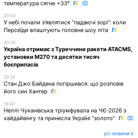
температура сягне +33°
20:50
У небі почали з’являтися “падаючі зорі”: коли
Персеїди влаштують головне шоу літа
20:35
Україна отримає з Туреччини ракети ATACMS,
установки M270 та десятки тисяч
боєприпасів
20:25
Стан Джо Байдена погіршився: що розповів
його син Хантер
19:47
Неллі Чуканівська тріумфувала на ЧЄ-2026 з
хайдайвінгу та принесла Україні “золото”
усі новини