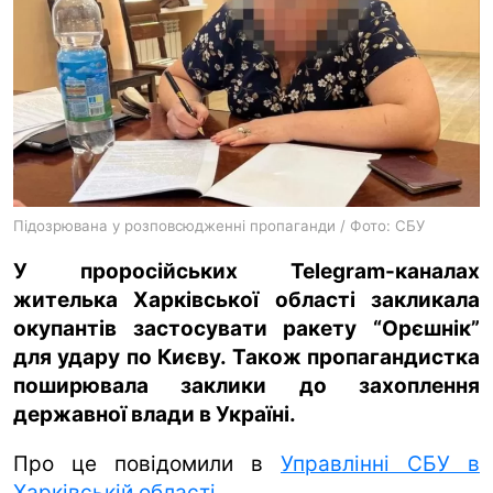
ua
ru
en
Підозрювана у розповсюдженні пропаганди / Фото: СБУ
У проросійських Telegram-каналах
жителька Харківської області закликала
окупантів застосувати ракету “Орєшнік”
для удару по Києву. Також пропагандистка
поширювала заклики до захоплення
державної влади в Україні.
Про це повідомили в
Управлінні СБУ в
Харківській області
.