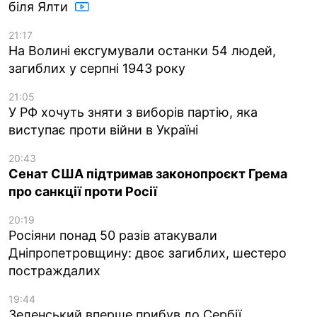
біля Ялти
21:17
На Волині ексгумували останки 54 людей,
загиблих у серпні 1943 року
21:05
У РФ хочуть зняти з виборів партію, яка
виступає проти війни в Україні
20:43
Сенат США підтримав законопроєкт Грема
про санкції проти Росії
20:19
Росіяни понад 50 разів атакували
Дніпропетровщину: двоє загиблих, шестеро
постраждалих
19:44
Зеленський вперше прибув до Сербії