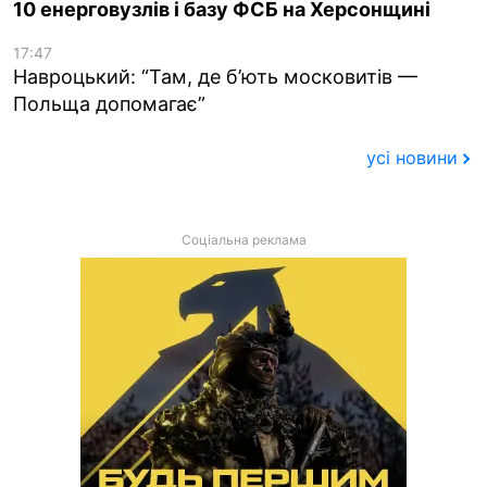
10 енерговузлів і базу ФСБ на Херсонщині
17:47
Навроцький: “Там, де б’ють московитів —
Польща допомагає”
усі новини
Соціальна реклама