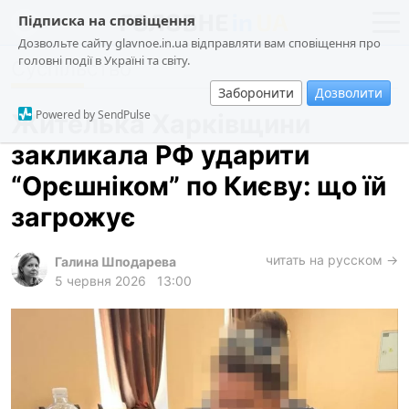
Підписка на сповіщення
Дозвольте сайту glavnoe.in.ua відправляти вам сповіщення про
головні події в Україні та світу.
Суспільство
новини
політика
Заборонити
Дозволити
про проєкт
суспільство
Powered by SendPulse
Жителька Харківщини
контакти
економіка
закликала РФ ударити
події
“Орєшніком” по Києву: що їй
кримінал
загрожує
техно
читать на русском →
спорт
Галина Шподарева
5 червня 2026
13:00
лонгріди
харків
архів
gambling