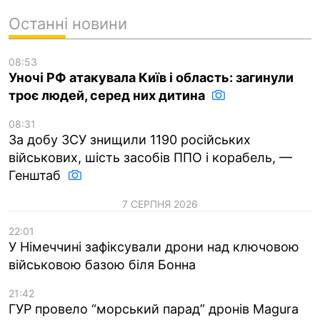
Останні новини
08:53
Уночі РФ атакувала Київ і область: загинули
троє людей, серед них дитина
08:31
За добу ЗСУ знищили 1190 російських
військових, шість засобів ППО і корабель, —
Генштаб
7 СЕРПНЯ 2026
22:01
У Німеччині зафіксували дрони над ключовою
військовою базою біля Бонна
21:42
ГУР провело “морський парад” дронів Magura