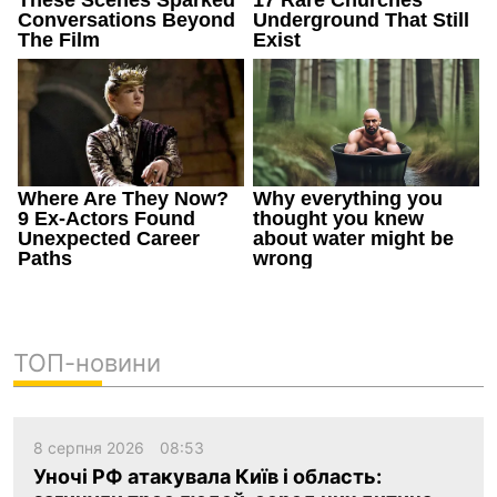
ТОП-новини
8 серпня 2026
08:53
Уночі РФ атакувала Київ і область: