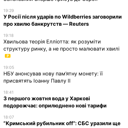
19:29
У Росії після ударів по Wildberries заговорили
про хвилю банкрутств — Reuters
19:18
Хвильова теорія Елліотта: як розуміти
структуру ринку, а не просто малювати хвилі
19:05
НБУ анонсував нову пам’ятну монету: її
присвятять Іоанну Павлу II
18:41
З першого жовтня вода у Харкові
подорожчає: оприлюднено нові тарифи
18:07
”Кримський рубильник off”: СБС уразили ще