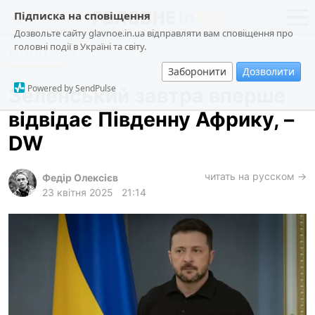
Підписка на сповіщення
Дозвольте сайту glavnoe.in.ua відправляти вам сповіщення про
головні події в Україні та світу.
Політика
новини
політика
Заборонити
Дозволити
про проєкт
суспільство
Powered by SendPulse
Зеленський завтра вперше
контакти
економіка
відвідає Південну Африку, –
події
DW
кримінал
техно
читать на русском →
Федір Олексієв
23 квітня 2025
21:14
спорт
лонгріди
харків
архів
gambling