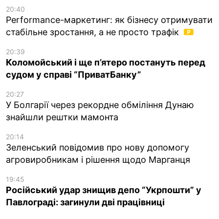
20:40
Performance-маркетинг: як бізнесу отримувати
стабільне зростання, а не просто трафік
20:39
Коломойський і ще п’ятеро постануть перед
судом у справі “ПриватБанку”
20:27
У Болгарії через рекордне обміління Дунаю
знайшли рештки мамонта
20:14
Зеленський повідомив про нову допомогу
агровиробникам і рішення щодо Марганця
19:45
Російський удар знищив депо “Укрпошти” у
Павлограді: загинули дві працівниці