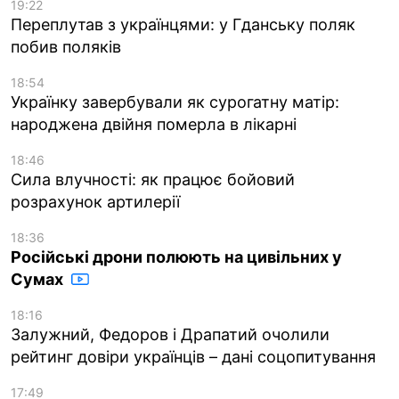
19:22
Переплутав з українцями: у Гданську поляк
побив поляків
18:54
Українку завербували як сурогатну матір:
народжена двійня померла в лікарні
18:46
Сила влучності: як працює бойовий
розрахунок артилерії
18:36
Російські дрони полюють на цивільних у
Сумах
18:16
Залужний, Федоров і Драпатий очолили
рейтинг довіри українців – дані соцопитування
17:49