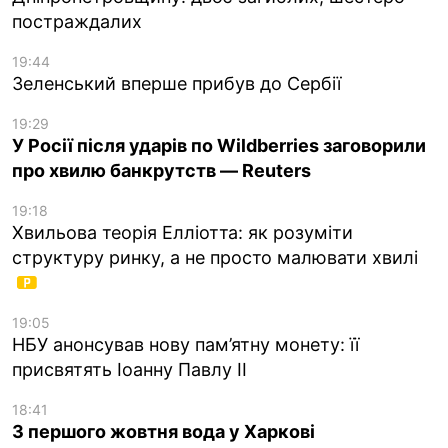
постраждалих
19:44
Зеленський вперше прибув до Сербії
19:29
У Росії після ударів по Wildberries заговорили
про хвилю банкрутств — Reuters
19:18
Хвильова теорія Елліотта: як розуміти
структуру ринку, а не просто малювати хвилі
19:05
НБУ анонсував нову пам’ятну монету: її
присвятять Іоанну Павлу II
18:41
З першого жовтня вода у Харкові