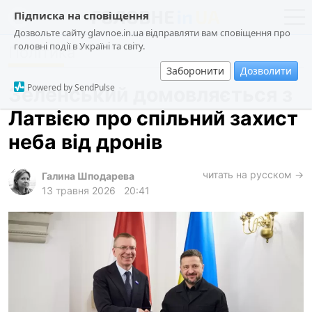
Підписка на сповіщення
Дозвольте сайту glavnoe.in.ua відправляти вам сповіщення про
головні події в Україні та світу.
Політика
новини
політика
Заборонити
Дозволити
про проєкт
суспільство
Powered by SendPulse
Зеленський домовляється з
контакти
економіка
Латвією про спільний захист
події
неба від дронів
кримінал
техно
читать на русском →
Галина Шподарева
13 травня 2026
20:41
спорт
лонгріди
харків
архів
gambling