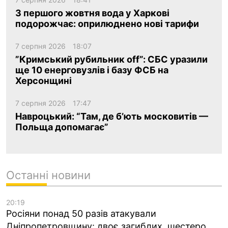
З першого жовтня вода у Харкові
подорожчає: оприлюднено нові тарифи
7 серпня 2026
18:07
”Кримський рубильник off”: СБС уразили
ще 10 енерговузлів і базу ФСБ на
Херсонщині
7 серпня 2026
17:47
Навроцький: “Там, де б’ють московитів —
Польща допомагає”
Останні новини
20:19
Росіяни понад 50 разів атакували
Дніпропетровщину: двоє загиблих, шестеро