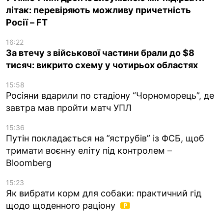
літак: перевіряють можливу причетність
Росії – FT
16:22
За втечу з військової частини брали до $8
тисяч: викрито схему у чотирьох областях
15:58
Росіяни вдарили по стадіону “Чорноморець”, де
завтра мав пройти матч УПЛ
15:36
Путін покладається на ”яструбів” із ФСБ, щоб
тримати воєнну еліту під контролем –
Bloomberg
15:23
Як вибрати корм для собаки: практичний гід
щодо щоденного раціону