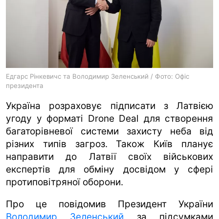
ua
ru
en
Едгарс Рінкевичс та Володимир Зеленський / Фото: Офіс
президента
Україна розраховує підписати з Латвією
угоду у форматі Drone Deal для створення
багаторівневої системи захисту неба від
різних типів загроз. Також Київ планує
направити до Латвії своїх військових
експертів для обміну досвідом у сфері
протиповітряної оборони.
Про це повідомив Президент України
Володимир Зеленський
за підсумками