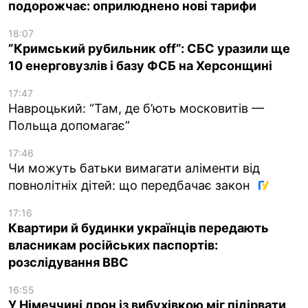
подорожчає: оприлюднено нові тарифи
18:07
”Кримський рубильник off”: СБС уразили ще
10 енерговузлів і базу ФСБ на Херсонщині
17:47
Навроцький: “Там, де б’ють московитів —
Польща допомагає”
17:46
Чи можуть батьки вимагати аліменти від
повнолітніх дітей: що передбачає закон
17:16
Квартири й будинки українців передають
власникам російських паспортів:
розслідування BBC
16:55
У Німеччині дрон із вибухівкою міг підірвати