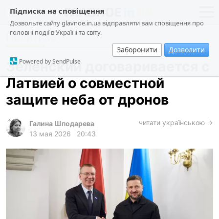
Підписка на сповіщення
Дозвольте сайту glavnoe.in.ua відправляти вам сповіщення про
головні події в Україні та світу.
Политика
новости
политика
Заборонити
Дозволити
о проекте
общество
Powered by SendPulse
Зеленский договаривается с
контакты
экономика
Латвией о совместной
происшествия
защите неба от дронов
криминал
техно
читати українською →
Галина Шподарева
13 мая 2026
20:43
спорт
лонгриды
харьков
архив
gambling