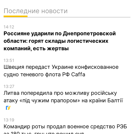
Последние новости
14:12
Россияне ударили по Днепропетровской
области: горят склады логистических
компаний, есть жертвы
13:51
Швеция передаст Украине конфискованное
судно теневого флота РФ Caffa
13:27
Литва попередила про можливу російську
атаку «під чужим прапором» на країни Балтії
13:19
Командир роты продал военное средство РЭБ
за 180 тыс. грн: что решил суд