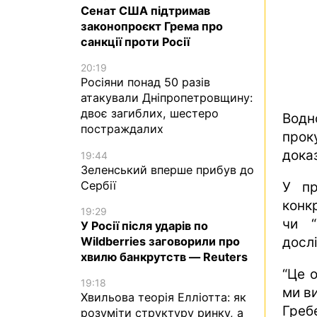
Сенат США підтримав
законопроєкт Грема про
санкції проти Росії
20:19
Росіяни понад 50 разів
атакували Дніпропетровщину:
двоє загиблих, шестеро
Водн
постраждалих
прок
доказ
19:44
Зеленський вперше прибув до
Сербії
У пр
конкр
19:29
чи “
У Росії після ударів по
Wildberries заговорили про
досл
хвилю банкрутств — Reuters
“Це о
19:18
ми в
Хвильова теорія Елліотта: як
Греб
розуміти структуру ринку, а