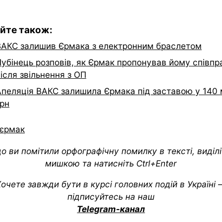
йте також:
ВАКС залишив Єрмака з електронним браслетом
Лубінець розповів, як Єрмак пропонував йому співп
ісля звільнення з ОП
Апеляція ВАКС залишила Єрмака під заставою у 140
грн
єрмак
о ви помітили орфографічну помилку в тексті, виділіт
мишкою та натисніть Ctrl+Enter
очете завжди бути в курсі головних подій в Україні
підписуйтесь на наш
Telegram-канал