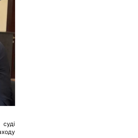
 суді
аходу