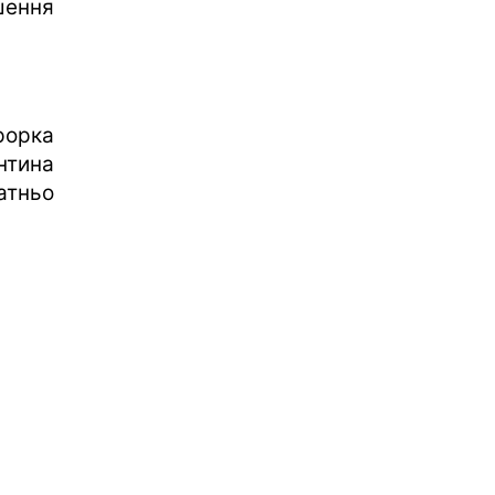
шення
орка
нтина
атньо