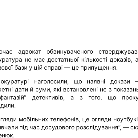
очас адвокат обвинуваченого стверджува
уратура не має достатньої кількості доказів, 
ової бази у цій справі — це припущення.
окуратурі наголосили, що наявні докази
етні дати й суми, які встановлені не з показан
фантазій” детективів, а з того, що прок
ідили.
гляди мобільних телефонів, це огляди ноутбукі
ивчали під час досудового розслідування”, — ск
енюк.