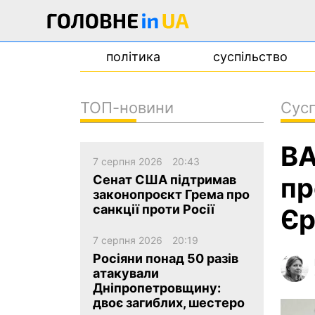
політика
суспільство
ТОП-новини
Сусп
новини
ВА
про проєкт
7 серпня 2026
20:43
контакти
пр
Сенат США підтримав
законопроєкт Грема про
санкції проти Росії
Єр
7 серпня 2026
20:19
Росіяни понад 50 разів
атакували
Дніпропетровщину:
двоє загиблих, шестеро