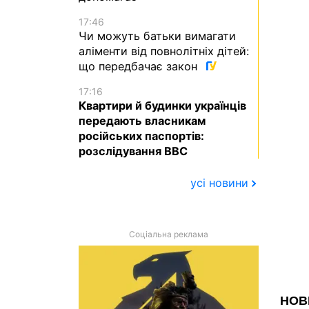
17:46
Чи можуть батьки вимагати
аліменти від повнолітніх дітей:
що передбачає закон
17:16
Квартири й будинки українців
передають власникам
російських паспортів:
розслідування BBC
усі новини
Соціальна реклама