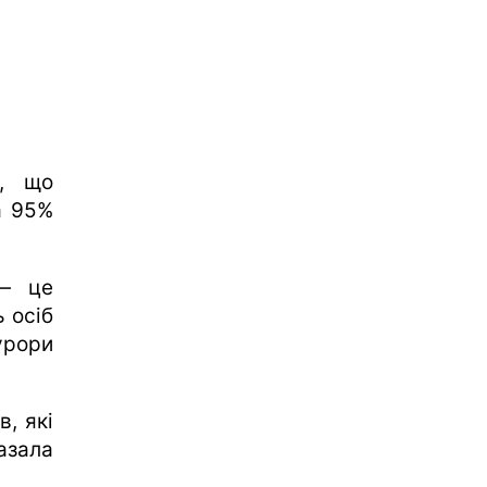
в, що
а 95%
 — це
ь осіб
урори
в, які
азала