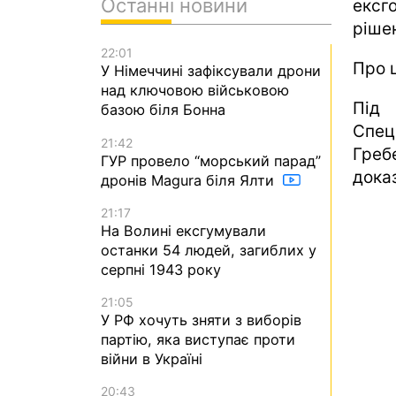
Останні новини
ексг
ріше
22:01
Про 
У Німеччині зафіксували дрони
над ключовою військовою
Під
базою біля Бонна
Спец
21:42
Греб
ГУР провело “морський парад”
дока
дронів Magura біля Ялти
21:17
На Волині ексгумували
останки 54 людей, загиблих у
серпні 1943 року
21:05
У РФ хочуть зняти з виборів
партію, яка виступає проти
війни в Україні
20:43