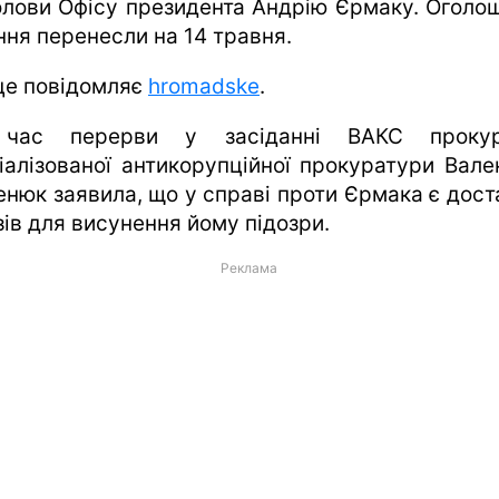
олови Офісу президента Андрію Єрмаку. Оголо
ння перенесли на 14 травня.
це повідомляє
hromadske
.
 час перерви у засіданні ВАКС прокур
іалізованої антикорупційної прокуратури Вале
енюк заявила, що у справі проти Єрмака є дост
зів для висунення йому підозри.
Реклама