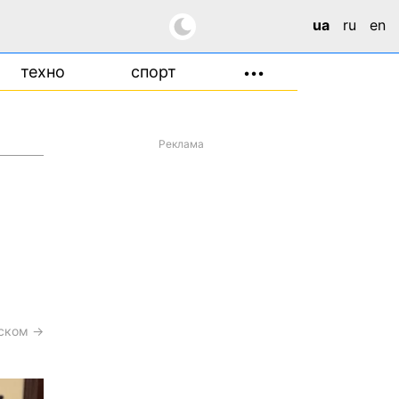
ua
ru
en
техно
спорт
•••
Реклама
сском →