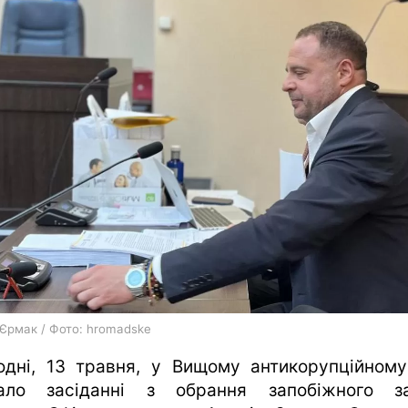
харків
архів
gambling
 Єрмак / Фото: hromadske
одні, 13 травня, у Вищому антикорупційному
ало засіданні з обрання запобіжного з