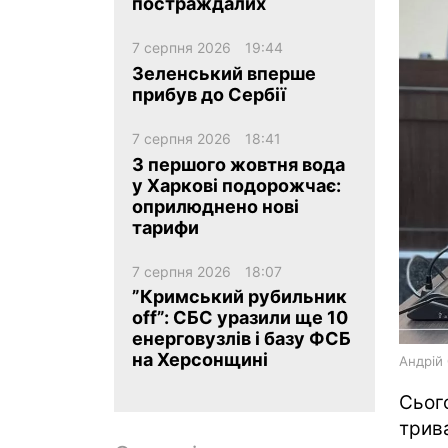
постраждалих
7 серпня 2026
19:44
Зеленський вперше
прибув до Сербії
7 серпня 2026
18:41
ua
ru
en
З першого жовтня вода
у Харкові подорожчає:
оприлюднено нові
тарифи
7 серпня 2026
18:07
”Кримський рубильник
off”: СБС уразили ще 10
енерговузлів і базу ФСБ
на Херсонщині
Андрій
Сьог
трив