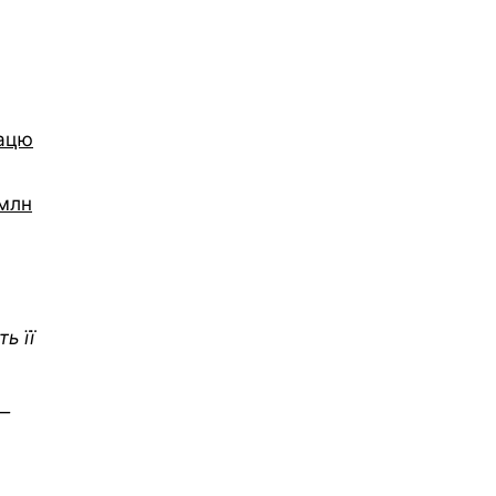
рацю
 млн
ь її
 —