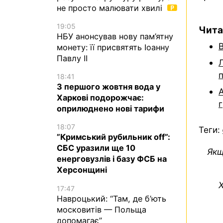
не просто малювати хвилі
19:05
Чита
НБУ анонсував нову пам’ятну
монету: її присвятять Іоанну
Павлу II
п
18:41
З першого жовтня вода у
Харкові подорожчає:
оприлюднено нові тарифи
18:07
Теги:
”Кримський рубильник off”:
СБС уразили ще 10
Якщ
енерговузлів і базу ФСБ на
Херсонщині
Х
17:47
Навроцький: “Там, де б’ють
московитів — Польща
допомагає”