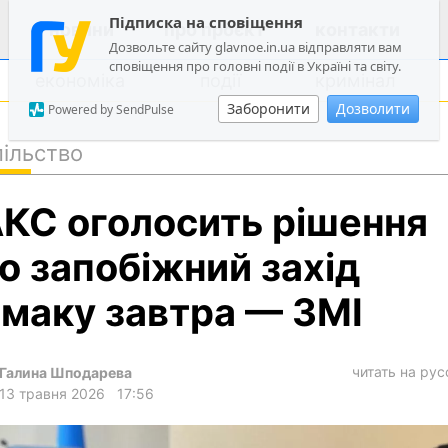
Підписка на сповіщення
новини
про проєкт
контакти
Дозвольте сайту glavnoe.in.ua відправляти вам
сповіщення про головні події в Україні та світу.
економіка
події
кримінал
Заборонити
Дозволити
Powered by SendPulse
ільство
політика
КС оголосить рішення
суспільство
економіка
о запобіжний захід
події
маку завтра — ЗМІ
кримінал
техно
читать на ру
Галина Шподарева
спорт
13 травня 2026
17:56
лонгріди