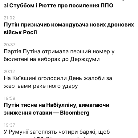
зі Стуббом і Рютте про посилення ППО
21:02
Путін призначив командувача нових дронових
військ Росії
20:37
Партія Путіна отримала перший номер у
бюлетені на виборах до Держдуми
20:12
На Київщині оголосили День жалоби за
жертвами ракетного удару
19:59
Путін тисне на Набіулліну, вимагаючи
зниження ставки — Bloomberg
19:37
У Румунії затоплять чотири баржі, щоб