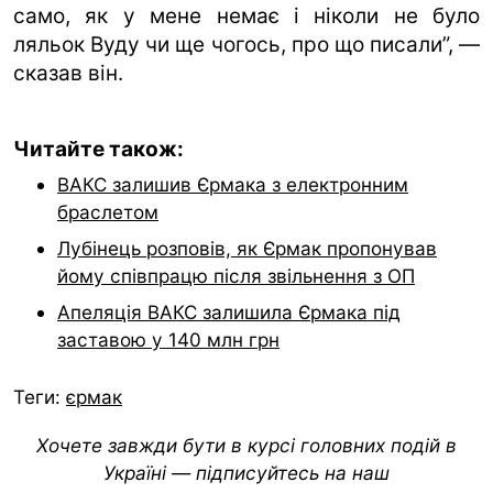
само, як у мене немає і ніколи не було
ляльок Вуду чи ще чогось, про що писали”, —
сказав він.
Читайте також:
ВАКС залишив Єрмака з електронним
браслетом
Лубінець розповів, як Єрмак пропонував
йому співпрацю після звільнення з ОП
Апеляція ВАКС залишила Єрмака під
заставою у 140 млн грн
Теги:
єрмак
Хочете завжди бути в курсі головних подій в
Україні — підписуйтесь на наш