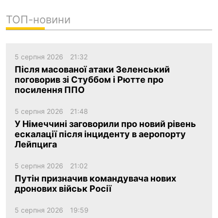
ТОП-новини
5 серпня 2026
21:32
Після масованої атаки Зеленський
поговорив зі Стуббом і Рютте про
посилення ППО
5 серпня 2026
21:48
У Німеччині заговорили про новий рівень
ескалації після інциденту в аеропорту
Лейпцига
5 серпня 2026
21:02
Путін призначив командувача нових
дронових військ Росії
5 серпня 2026
19:59