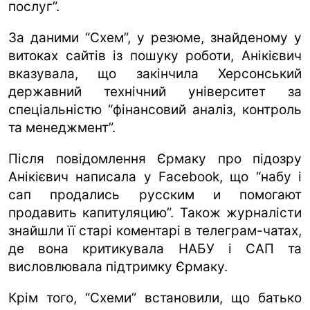
послуг”.
За даними “Схем”, у резюме, знайденому у
витоках сайтів із пошуку роботи, Анікієвич
вказувала, що закінчила Херсонський
державний технічний університет за
спеціальністю “фінансовий аналіз, контроль
та менеджмент”.
Після повідомлення Єрмаку про підозру
Анікієвич написала у Facebook, що “набу і
сап продались русским и помогают
продавить капитуляцию”. Також журналісти
знайшли її старі коментарі в телеграм-чатах,
де вона критикувала НАБУ і САП та
висловлювала підтримку Єрмаку.
Крім того, “Схеми” встановили, що батько