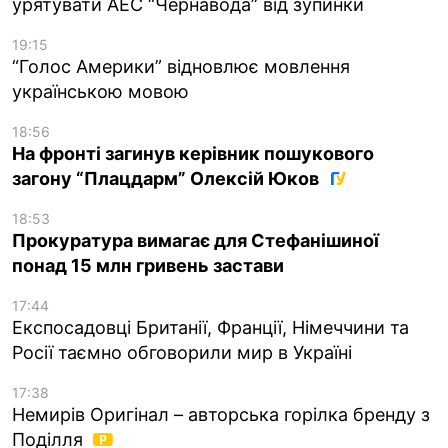
урятувати АЕС “Чернавода” від зупинки
19:15
“Голос Америки” відновлює мовлення
українською мовою
18:56
На фронті загинув керівник пошукового
загону “Плацдарм” Олексій Юков
18:53
Прокуратура вимагає для Стефанішиної
понад 15 млн гривень застави
17:44
Експосадовці Британії, Франції, Німеччини та
Росії таємно обговорили мир в Україні
17:38
Немирів Оригінал – авторська горілка бренду з
Поділля