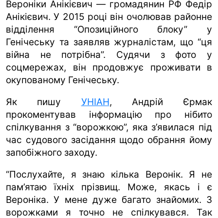
Вероніки Анікієвич — громадянин РФ Федір
Анікієвич. У 2015 році він очолював районне
відділення “Опозиційного блоку” у
Генічеську та заявляв журналістам, що “ця
війна не потрібна”. Судячи з фото у
соцмережах, він продовжує проживати в
окупованому Генічеську.
Як пишу
УНІАН
, Андрій Єрмак
прокоментував інформацію про нібито
спілкування з “ворожкою”, яка з’явилася під
час судового засідання щодо обрання йому
запобіжного заходу.
“Послухайте, я знаю кілька Веронік. Я не
пам’ятаю їхніх прізвищ. Може, якась і є
Вероніка. У мене дуже багато знайомих. З
ворожками я точно не спілкувався. Так