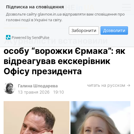
Підписка на сповіщення
Дозвольте сайту glavnoe.in.ua відправляти вам сповіщення про
головні події в Україні та світу.
Суспільство
новини
політика
Заборонити
Дозволити
про проєкт
суспільство
Powered by SendPulse
Журналісти встановили
контакти
економіка
особу “ворожки Єрмака”: як
події
відреагував екскерівник
кримінал
Офісу президента
техно
читать на русском →
спорт
Галина Шподарева
13 травня 2026
19:10
лонгріди
харків
архів
gambling