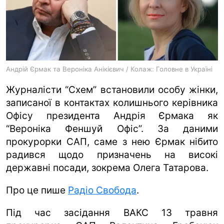
ua
ru
en
Андрій Єрмак та Вероніка Анікієвич / Колаж: Головне в Україні
Журналісти “Схем” встановили особу жінки,
записаної в контактах колишнього керівника
Офісу президента Андрія Єрмака як
“Вероніка Феншуй Офіс”. За даними
прокурорки САП, саме з нею Єрмак нібито
радився щодо призначень на високі
державні посади, зокрема Олега Татарова.
Про це пише
Радіо Свобода
.
Під час засідання ВАКС 13 травня