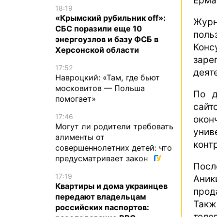
Ерма
18:19
«Крымский рубильник off»:
Журн
СБС поразили еще 10
поль
энергоузлов и базу ФСБ в
Консу
Херсонской области
зар
17:52
деят
Навроцкий: «Там, где бьют
московитов — Польша
По д
помогает»
сайт
17:46
окон
Могут ли родители требовать
унив
алименты от
конт
совершеннолетних детей: что
предусматривает закон
Посл
17:19
Аник
Квартиры и дома украинцев
прод
передают владельцам
Такж
российских паспортов:
теле