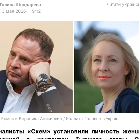
харьков
читати україн
Галина Шподарева
13 мая 2026
19:12
архив
gambling
 Ермак и Вероника Аникиевич / Коллаж: Головне в Україні
алисты «Схем» установили личность жен