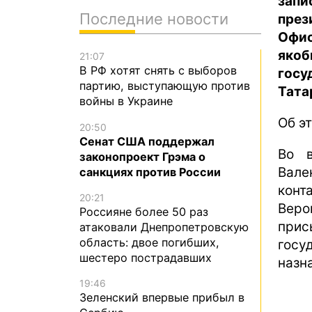
зап
Последние новости
през
Офис
якоб
21:07
В РФ хотят снять с выборов
гос
партию, выступающую против
Тата
войны в Украине
Об э
20:50
Сенат США поддержал
Во 
законопроект Грэма о
Вале
санкциях против России
конт
20:21
Веро
Россияне более 50 раз
при
атаковали Днепропетровскую
область: двое погибших,
госу
шестеро пострадавших
назн
19:46
Зеленский впервые прибыл в