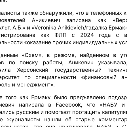
ка.
алисты также обнаружили, что в телефонных к
зователей Аникиевич записана как «Вер
льт. А.Б.» и «Veronika Anikievich/гадалка Ермак
егистрирована как ФЛП с 2024 года с в
ельности «оказание прочих индивидуальных усл
анным «Схем», в резюме, найденном в ут
ов по поиску работы, Аникевич указывала
чила Херсонский государственный технич
ерситет по специальности «финансовый ан
роль и менеджмент».
е того как Ермаку было предъявлено подозр
иевич написала в Facebook, что «НАБУ 
ались русским и помогают протащить капитуля
е журналисты нашли её старые коммента
грам-чатах, где она критиковала НАБУ и 