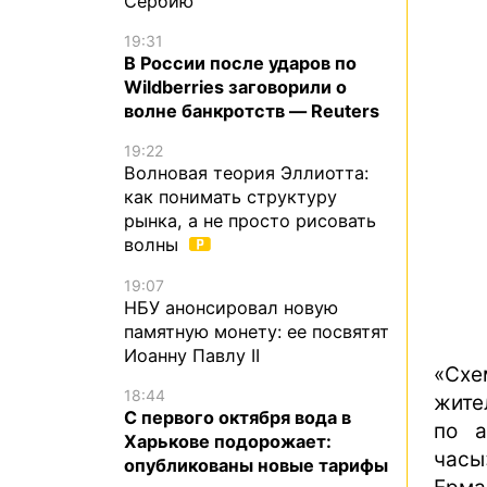
Сербию
19:31
В России после ударов по
Wildberries заговорили о
волне банкротств — Reuters
19:22
Волновая теория Эллиотта:
как понимать структуру
рынка, а не просто рисовать
волны
19:07
НБУ анонсировал новую
памятную монету: ее посвятят
Иоанну Павлу II
«Схе
18:44
жите
С первого октября вода в
по а
Харькове подорожает:
часы
опубликованы новые тарифы