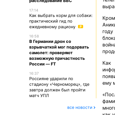
расследование BBC
выра
17:14
Как выбрать корм для собаки:
Кром
практический гид по
Аник
ежедневному рациону
году
16:58
блок
В Германии дрон со
вой
взрывчаткой мог подорвать
прод
самолет: проверяют
возможную причастность
Как 
России — FT
инфо
16:37
появ
Россияне ударили по
ему 
стадиону «Черноморец», где
завтра должен был пройти
«Пос
матч УПЛ
фами
все новости
мног
как 