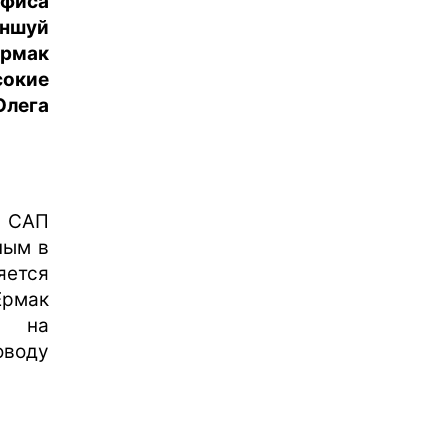
фиса
эншуй
Ермак
сокие
лега
 САП
ным в
яется
Ермак
в на
оводу