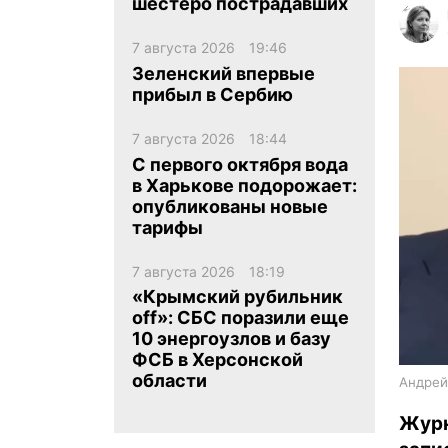
шестеро пострадавших
7 августа 2026
19:46
Зеленский впервые
прибыл в Сербию
7 августа 2026
18:44
ua
ru
en
С первого октября вода
в Харькове подорожает:
опубликованы новые
тарифы
7 августа 2026
18:19
«Крымский рубильник
off»: СБС поразили еще
10 энергоузлов и базу
ФСБ в Херсонской
области
Андрей
Журн