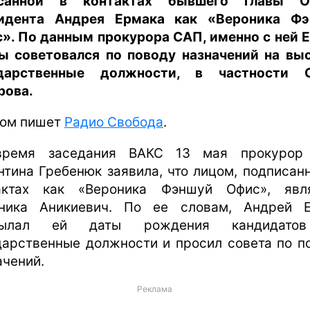
исанной в контактах бывшего главы О
идента Андрея Ермака как «Вероника Ф
». По данным прокурора САП, именно с ней 
ы советовался по поводу назначений на вы
ударственные должности, в частности О
рова.
том пишет
Радио Свобода
.
время заседания ВАКС 13 мая прокурор
нтина Гребенюк заявила, что лицом, подписан
актах как «Вероника Фэншуй Офис», явл
ника Аникиевич. По ее словам, Андрей 
сылал ей даты рождения кандидато
дарственные должности и просил совета по п
ачений.
Реклама