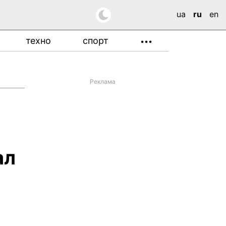
ua
ru
en
техно
спорт
•••
Реклама
ал