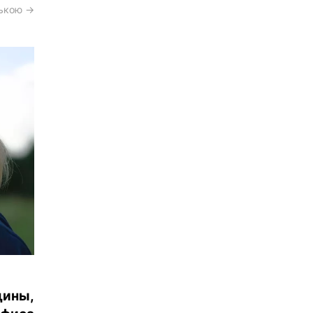
ською →
щины,