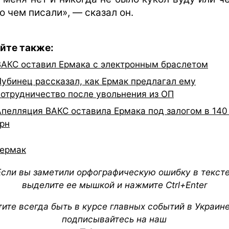
о чем писали», — сказал он.
йте также:
ВАКС оставил Ермака с электронным браслетом
Лубинец рассказал, как Ермак предлагал ему
сотрудничество после увольнения из ОП
Апелляция ВАКС оставила Ермака под залогом в 140
грн
ермак
Если вы заметили орфографическую ошибку в тексте
выделите ее мышкой и нажмите Ctrl+Enter
тите всегда быть в курсе главных событий в Украин
подписывайтесь на наш