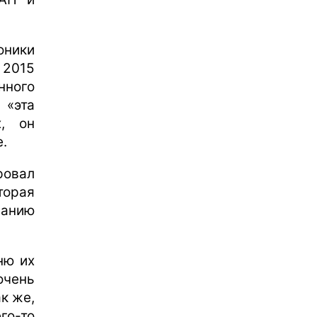
оники
 2015
нного
 «эта
, он
.
ровал
торая
ранию
ню их
очень
к же,
го-то