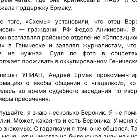
жала поддержку Ермаку.
е того, «Схемы» установили, что отец Вер
иевич — гражданин РФ Федор Аникиевич. В
 он возглавлял районное отделение «Оппозицио
а» в Геническе и заявлял журналистам, что
на не нужна». Судя по фото в соцсетях
олжает проживать в оккупированном Геническе
пишет УНИАН, Андрей Ермак прокомменти
рмацию о якобы общении с «гадалкой», ко
илась во время судебного заседания по изб
меры пресечения.
лушайте, я знаю несколько Вероник. Я не пом
лий. Может, какая-то и есть Вероника. У меня 
о знакомых. С гадалками я точно не общался. Та
у меня нет и никогда не было кукол вуду или че