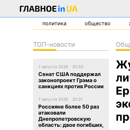
политика
общество
ТОП-новости
Общ
новости
Жу
о проекте
7 августа 2026
20:50
контакты
ли
Сенат США поддержал
законопроект Грэма о
санкциях против России
Ер
7 августа 2026
20:21
эк
Россияне более 50 раз
атаковали
пр
Днепропетровскую
область: двое погибших,