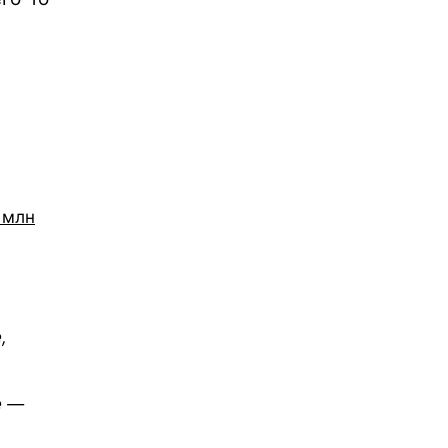
 млн
,
е —