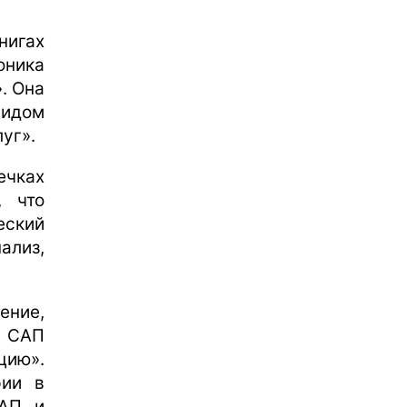
нигах
оника
». Она
идом
уг».
ечках
, что
еский
ализ,
ение,
и САП
цию».
рии в
САП и