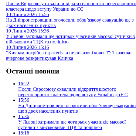
Посли Євросоюзу схвалили відкриття шостого переговорног
кластера щодо вступу України до ЄС
10 Липня 2026
15:56
На Дніпропетровщині оголосили обов’язкову евакуацію ще з
двох населених пунктів
10 Липня 2026
15:36
У Львові затримали ще чотирьох учасників масової сутички з
військовими ТЦК та поліцією
10 Липня 2026
15:16
“Киянам потрібна стратегія, а не показові колегії”: Ткаченко
вчергове розкритикував Кличка
Останні новини
16:22
Посли Євросоюзу схвалили відкриття шостого
переговорного кластера щодо вступу України до ЄС
15:56
На Дніпропетровщині оголосили обов’язкову евакуацію
ще з двох населених пунктів
15:36
У Львові затримали ще чотирьох учасників масової
сутички з військовими ТЦК та поліцією
15:16