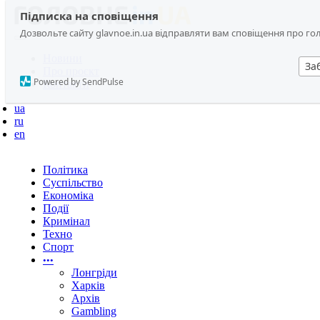
Підписка на сповіщення
Дозвольте сайту glavnoe.in.ua відправляти вам сповіщення про головн
Новини
За
Про проєкт
Powered by SendPulse
Контакти
ua
ru
en
Політика
Суспільство
Економіка
Події
Кримінал
Техно
Спорт
•••
Лонгріди
Харків
Архів
Gambling