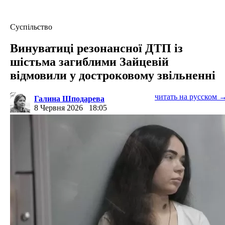
Суспільство
Винуватиці резонансної ДТП із
шістьма загиблими Зайцевій
відмовили у достроковому звільненні
читать на русском 
Галина Шподарева
8 Червня 2026
18:05