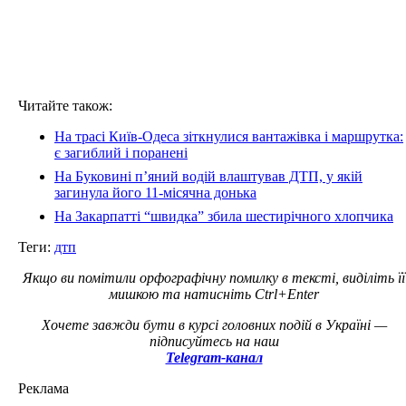
Читайте також:
На трасі Київ-Одеса зіткнулися вантажівка і маршрутка:
є загиблий і поранені
На Буковині п’яний водій влаштував ДТП, у якій
загинула його 11-місячна донька
На Закарпатті “швидка” збила шестирічного хлопчика
Теги:
дтп
Якщо ви помітили орфографічну помилку в тексті, виділіть її
мишкою та натисніть Ctrl+Enter
Хочете завжди бути в курсі головних подій в Україні —
підписуйтесь на наш
Telegram-канал
Реклама