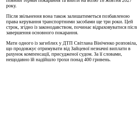
повний термін покарання та вийти на волю 18 жовтня 2027
року.
Після звільнення вона також залишатиметься позбавленою
права керування транспортними засобами ще три роки. Цей
строк, згідно із законодавством, починає відраховуватися післ
завершення основного покарання.
Мати одного із загиблих у ДТП Світлана Вініченко розповіла,
що продовжує отримувати від Зайцевої незначні виплати в
рахунок компенсації, присудженої судом. За її словами,
нещодавно їй надійшло трохи понад 400 гривень.