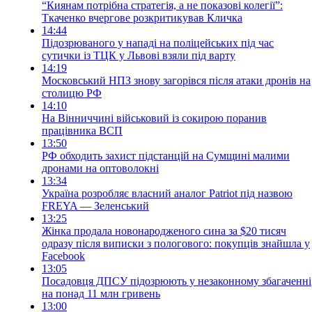
“Киянам потрібна стратегія, а не показові колегії”:
Ткаченко вчергове розкритикував Кличка
14:44
Підозрюваного у нападі на поліцейських під час
сутички із ТЦК у Львові взяли під варту
14:19
Московський НПЗ знову загорівся після атаки дронів на
столицю РФ
14:10
На Вінниччині військовий із сокирою поранив
працівника ВСП
13:50
РФ обходить захист підстанцій на Сумщині малими
дронами на оптоволокні
13:34
Україна розробляє власний аналог Patriot під назвою
FREYA — Зеленський
13:25
Жінка продала новонародженого сина за $20 тисяч
одразу після виписки з пологового: покупців знайшла у
Facebook
13:05
Посадовця ДПСУ підозрюють у незаконному збагаченні
на понад 11 млн гривень
13:00