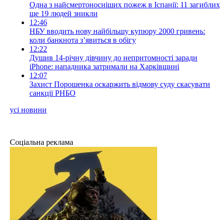
Одна з найсмертоносніших пожеж в Іспанії: 11 загиблих
ще 19 людей зникли
12:46
НБУ вводить нову найбільшу купюру 2000 гривень:
коли банкнота з’явиться в обігу
12:22
Душив 14-річну дівчину до непритомності заради
iPhone: нападника затримали на Харківщині
12:07
Захист Порошенка оскаржить відмову суду скасувати
санкції РНБО
усі новини
Соціальна реклама