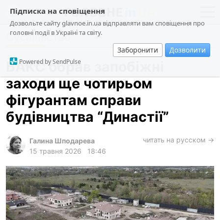
Підписка на сповіщення
Дозвольте сайту glavnoe.in.ua відправляти вам сповіщення про
головні події в Україні та світу.
Суспільство
новини
політика
Заборонити
Дозволити
про проєкт
суспільство
Powered by SendPulse
ВАКС обрав запобіжні
контакти
економіка
заходи ще чотирьом
події
фігурантам справи
кримінал
будівництва “Династії”
техно
читать на русском →
спорт
Галина Шподарева
15 травня 2026
18:46
лонгріди
харків
архів
gambling