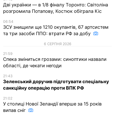
Дві українки — в 1/8 фіналу Торонто: Світоліна
розгромила Потапову, Костюк обіграла Кіс
06:54
ЗСУ знищили ще 1210 окупантів, 67 артсистем
та три засоби ППО: втрати РФ за добу
6 СЕРПНЯ 2026
21:59
Спека зміниться грозами: синоптики назвали
області, де чекати негоди
21:43
Зеленський доручив підготувати спеціальну
санкційну операцію проти ВПК РФ
21:02
У столиці Нової Зеландії вперше за 15 років
випав сніг