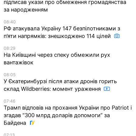
підписав укази про обмеження громадянства
за народженням
08:40
РФ атакувала Україну 147 безпілотниками з
п’яти напрямків: знешкоджено 114 цілей
08:29
На Київщині через спеку обмежили рух
вантажівок
08:05
У Єкатеринбурзі після атаки дронів горить
склад Wildberries: момент ураження
07:46
Трамп відповів на прохання України про Patriot і
згадав “300 млрд доларів допомоги” за
Байдена
07:13