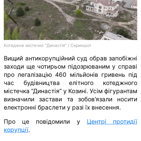
ua
ru
en
Котеджне містечко "Династія" / Скриншот
Вищий антикорупційний суд обрав запобіжні
заходи ще чотирьом підозрюваним у справі
про легалізацію 460 мільйонів гривень під
час будівництва елітного котеджного
містечка “Династія” у Козині. Усім фігурантам
визначили застави та зобов’язали носити
електронні браслети у разі їх внесення.
Про це повідомили у
Центрі протидії
корупції
.