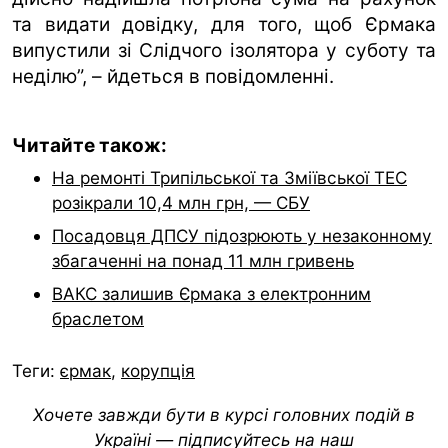
та видати довідку, для того, щоб Єрмака
випустили зі Слідчого ізолятора у суботу та
неділю”, – йдеться в повідомленні.
Читайте також:
На ремонті Трипільської та Зміївської ТЕС
розікрали 10,4 млн грн, — СБУ
Посадовця ДПСУ підозрюють у незаконному
збагаченні на понад 11 млн гривень
ВАКС залишив Єрмака з електронним
браслетом
Теги:
єрмак
,
корупція
Хочете завжди бути в курсі головних подій в
Україні — підписуйтесь на наш