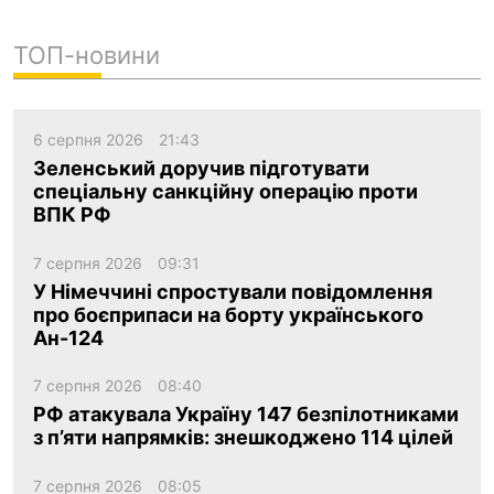
ТОП-новини
6 серпня 2026
21:43
Зеленський доручив підготувати
спеціальну санкційну операцію проти
ВПК РФ
7 серпня 2026
09:31
У Німеччині спростували повідомлення
про боєприпаси на борту українського
Ан-124
7 серпня 2026
08:40
РФ атакувала Україну 147 безпілотниками
з п’яти напрямків: знешкоджено 114 цілей
7 серпня 2026
08:05