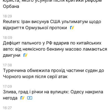
юриста, якого усунули після критики реформ
Орбана
18:29
Reuters: Іран висунув США ультиматум щодо
відкриття Ормузької протоки
18:09
Дефіцит пального у РФ вдарив по китайських
авто: від неякісного бензину масово ламаються
двигуни
17:38
Туреччина обмежила прохід частини суден до
Чорного моря після серії атак
17:09
Злива, град і річки на вулицях: Одесу накрила
негода
16:27