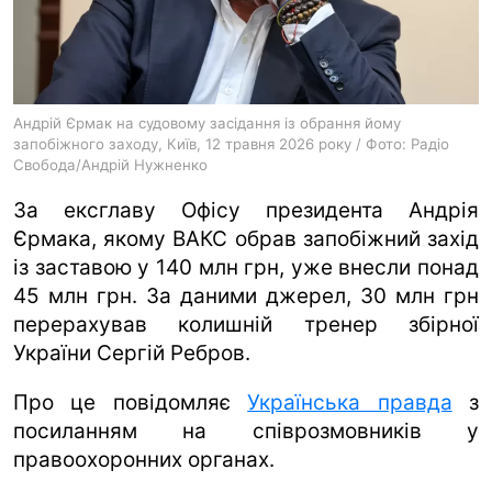
ua
ru
en
Андрій Єрмак на судовому засідання із обрання йому
запобіжного заходу, Київ, 12 травня 2026 року / Фото: Радіо
Свобода/Андрій Нужненко
За ексглаву Офісу президента Андрія
Єрмака, якому ВАКС обрав запобіжний захід
із заставою у 140 млн грн, уже внесли понад
45 млн грн. За даними джерел, 30 млн грн
перерахував колишній тренер збірної
України Сергій Ребров.
Про це повідомляє
Українська правда
з
посиланням на співрозмовників у
правоохоронних органах.