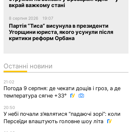
вкрай важкому стані
8 серпня 2026
19:07
Партія “Тиса” висунула в президенти
Угорщини юриста, якого усунули після
критики реформ Орбана
Останні новини
21:02
Погода 9 серпня: де чекати дощів і гроз, а де
температура сягне +33°
20:50
У небі почали з’являтися “падаючі зорі”: коли
Персеїди влаштують головне шоу літа