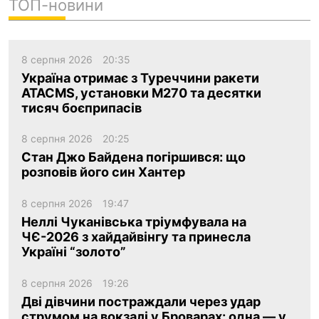
ТОП-новини
8 серпня 2026
20:35
Україна отримає з Туреччини ракети
ATACMS, установки M270 та десятки
тисяч боєприпасів
8 серпня 2026
20:25
Стан Джо Байдена погіршився: що
розповів його син Хантер
8 серпня 2026
19:47
Неллі Чуканівська тріумфувала на
ЧЄ-2026 з хайдайвінгу та принесла
Україні “золото”
8 серпня 2026
19:26
Дві дівчини постраждали через удар
струмом на вокзалі у Броварах: одна — у