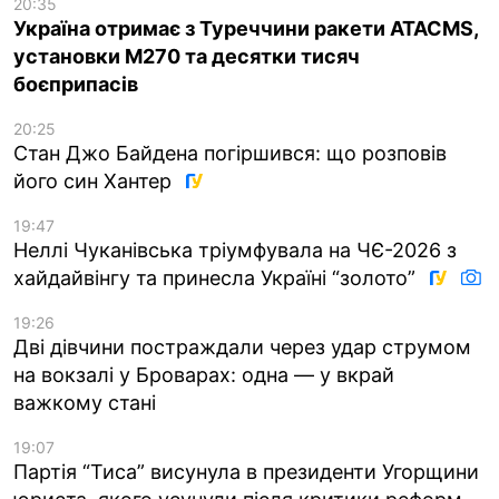
20:35
Україна отримає з Туреччини ракети ATACMS,
установки M270 та десятки тисяч
боєприпасів
20:25
Стан Джо Байдена погіршився: що розповів
його син Хантер
19:47
Неллі Чуканівська тріумфувала на ЧЄ-2026 з
хайдайвінгу та принесла Україні “золото”
19:26
Дві дівчини постраждали через удар струмом
на вокзалі у Броварах: одна — у вкрай
важкому стані
19:07
Партія “Тиса” висунула в президенти Угорщини