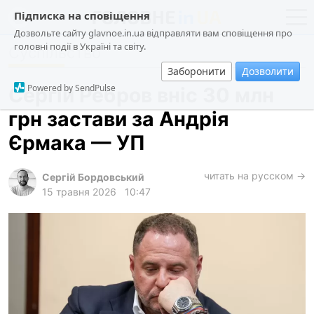
Підписка на сповіщення
Дозвольте сайту glavnoe.in.ua відправляти вам сповіщення про
головні події в Україні та світу.
Суспільство
новини
політика
Заборонити
Дозволити
про проєкт
суспільство
Powered by SendPulse
Сергій Ребров вніс 30 млн
контакти
економіка
грн застави за Андрія
події
Єрмака — УП
кримінал
техно
читать на русском →
Сергій Бордовський
15 травня 2026
10:47
спорт
лонгріди
харків
архів
gambling