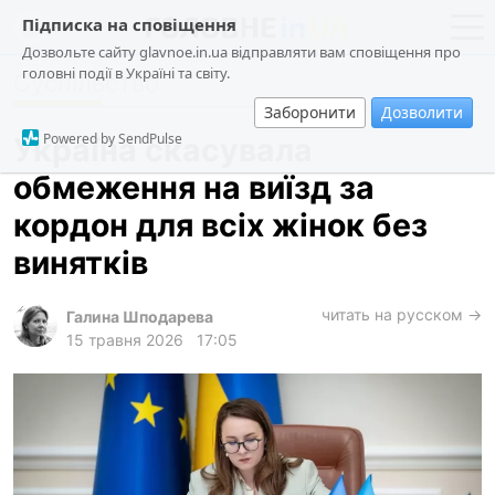
Підписка на сповіщення
Дозвольте сайту glavnoe.in.ua відправляти вам сповіщення про
головні події в Україні та світу.
Суспільство
новини
політика
Заборонити
Дозволити
про проєкт
суспільство
Powered by SendPulse
Україна скасувала
контакти
економіка
обмеження на виїзд за
події
кордон для всіх жінок без
кримінал
винятків
техно
читать на русском →
спорт
Галина Шподарева
15 травня 2026
17:05
лонгріди
харків
архів
gambling