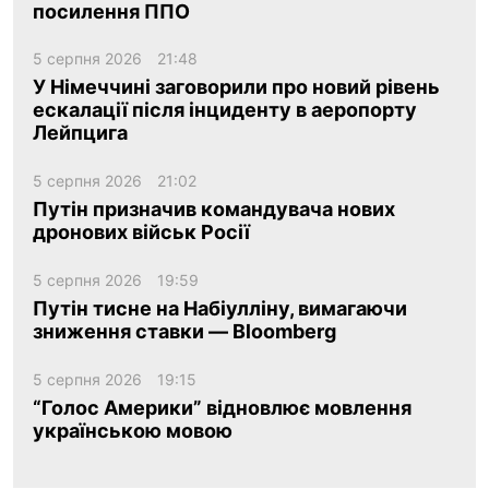
посилення ППО
5 серпня 2026
21:48
У Німеччині заговорили про новий рівень
ескалації після інциденту в аеропорту
Лейпцига
5 серпня 2026
21:02
Путін призначив командувача нових
дронових військ Росії
5 серпня 2026
19:59
Путін тисне на Набіулліну, вимагаючи
зниження ставки — Bloomberg
5 серпня 2026
19:15
“Голос Америки” відновлює мовлення
українською мовою