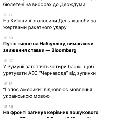
бюлетені на виборах до Держдуми
20:12
На Київщині оголосили День жалоби за
жертвами ракетного удару
19:59
Путін тисне на Набіулліну, вимагаючи
зниження ставки — Bloomberg
19:37
У Румунії затоплять чотири баржі, щоб
урятувати АЕС “Чернавода” від зупинки
19:15
“Голос Америки” відновлює мовлення
українською мовою
18:56
На фронті загинув керівник пошукового