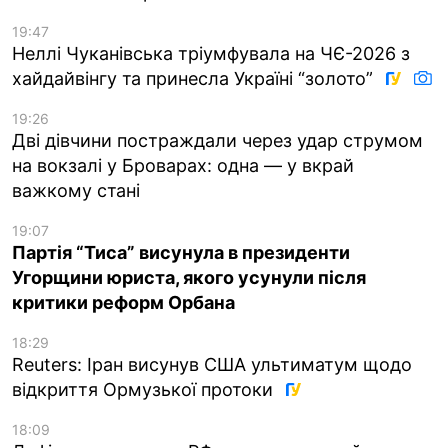
19:47
Неллі Чуканівська тріумфувала на ЧЄ-2026 з
хайдайвінгу та принесла Україні “золото”
19:26
Дві дівчини постраждали через удар струмом
на вокзалі у Броварах: одна — у вкрай
важкому стані
19:07
Партія “Тиса” висунула в президенти
Угорщини юриста, якого усунули після
критики реформ Орбана
18:29
Reuters: Іран висунув США ультиматум щодо
відкриття Ормузької протоки
18:09