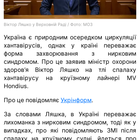
ua
ru
en
Віктор Ляшко у Верховній Раді / Фото: МОЗ
Україна є природним осередком циркуляції
хантавірусів, однак у країні переважає
форма захворювання з нирковим
синдромом. Про це заявив міністр охорони
здоров’я Віктор Ляшко на тлі спалаху
хантавірусу на круїзному лайнері MV
Hondius.
Про це повідомляє
Укрінформ
.
За словами Ляшка, в Україні переважає
лихоманка з нирковим синдромом, тоді як у
випадках, про які повідомляють ЗМІ після
спалаху на круїзному судні, йдеться про