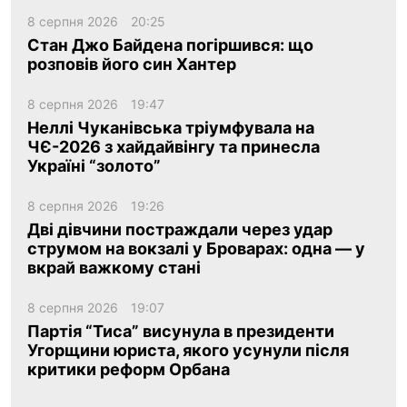
8 серпня 2026
20:25
Стан Джо Байдена погіршився: що
розповів його син Хантер
8 серпня 2026
19:47
Неллі Чуканівська тріумфувала на
ЧЄ-2026 з хайдайвінгу та принесла
Україні “золото”
8 серпня 2026
19:26
Дві дівчини постраждали через удар
струмом на вокзалі у Броварах: одна — у
вкрай важкому стані
8 серпня 2026
19:07
Партія “Тиса” висунула в президенти
Угорщини юриста, якого усунули після
критики реформ Орбана