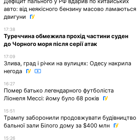
Дефіцит пального у РФ вдарив по китайських
авто: від неякісного бензину масово ламаються
двигуни
17:38
Туреччина обмежила прохід частини суден
до Чорного моря після серії атак
17:09
Злива, град і річки на вулицях: Одесу накрила
негода
16:27
Помер батько легендарного футболіста
Ліонеля Мессі: йому було 68 років
15:51
Трампу заборонили продовжувати будівництво
бальної зали Білого дому за $400 млн
15:26