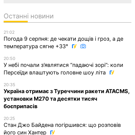
Останні новини
21:02
Погода 9 серпня: де чекати дощів і гроз, а де
температура сягне +33°
20:50
У небі почали з’являтися “падаючі зорі”: коли
Персеїди влаштують головне шоу літа
20:35
Україна отримає з Туреччини ракети ATACMS,
установки M270 та десятки тисяч
боєприпасів
20:25
Стан Джо Байдена погіршився: що розповів
його син Хантер