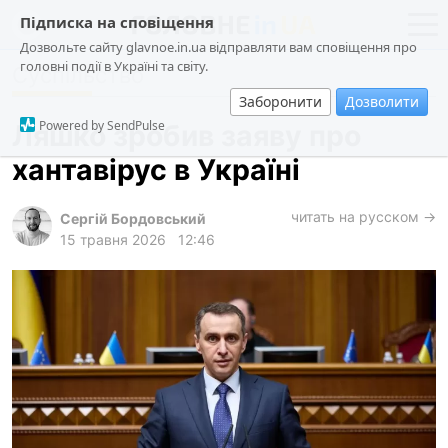
Підписка на сповіщення
Дозвольте сайту glavnoe.in.ua відправляти вам сповіщення про
головні події в Україні та світу.
Суспільство
новини
політика
Заборонити
Дозволити
про проєкт
суспільство
Powered by SendPulse
Ляшко зробив заяву про
контакти
економіка
хантавірус в Україні
події
кримінал
читать на русском →
Сергій Бордовський
15 травня 2026
12:46
техно
спорт
лонгріди
харків
архів
gambling