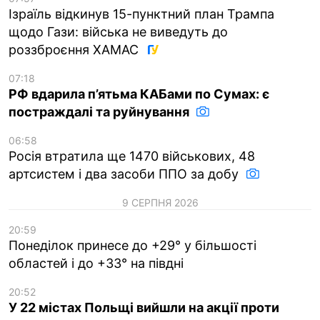
Ізраїль відкинув 15-пунктний план Трампа
щодо Гази: війська не виведуть до
роззброєння ХАМАС
07:18
РФ вдарила п’ятьма КАБами по Сумах: є
постраждалі та руйнування
06:58
Росія втратила ще 1470 військових, 48
артсистем і два засоби ППО за добу
9 СЕРПНЯ 2026
20:59
Понеділок принесе до +29° у більшості
областей і до +33° на півдні
20:52
У 22 містах Польщі вийшли на акції проти