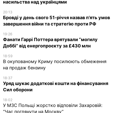
насильства над українцями
20:13
Бровді у день свого 51-річчя назвав п’ять умов
завершення війни та стратегію проти РФ
19:26
Фанати Гаррі Поттера врятували “могилу
Доббі” від енергопроєкту за £430 млн
18:59
В окупованому Криму посилюють обмеження
на продаж бензину
18:37
Уряд шукає додаткові кошти на фінансування
Сил оборони
18:02
У МЗС Польщі жорстко відповіли Захаровій:
“Час поглянути на Москву”