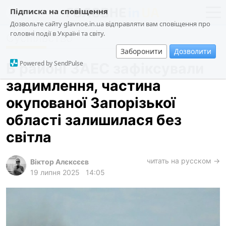
Підписка на сповіщення
Дозвольте сайту glavnoe.in.ua відправляти вам сповіщення про
головні події в Україні та світу.
Суспільство
новини
політика
Заборонити
Дозволити
про проєкт
суспільство
Powered by SendPulse
В районі ЗАЕС зафіксували
контакти
економіка
задимлення, частина
події
окупованої Запорізької
кримінал
області залишилася без
техно
світла
спорт
читать на русском →
Віктор Алєксєєв
лонгріди
19 липня 2025
14:05
харків
архів
gambling