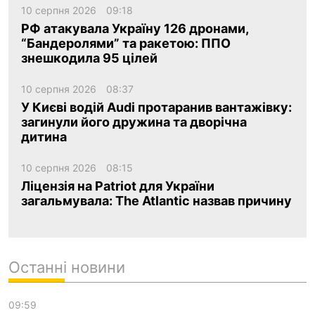
10 серпня 2026
09:18
РФ атакувала Україну 126 дронами,
“Бандеролями” та ракетою: ППО
знешкодила 95 цілей
10 серпня 2026
08:37
У Києві водій Audi протаранив вантажівку:
загинули його дружина та дворічна
дитина
10 серпня 2026
08:15
Ліцензія на Patriot для України
загальмувала: The Atlantic назвав причину
Останні новини
09:59