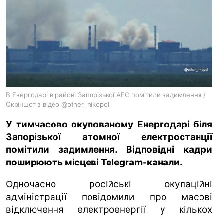
ua
ru
en
В Енергодарі в районі Запорізької АЕС помітили задимлення /
Скріншот з відео @other_nikopol
У тимчасово окупованому Енергодарі біля
Запорізької атомної електростанції
помітили задимлення. Відповідні кадри
поширюють місцеві Telegram-канали.
Одночасно російські окупаційні
адміністрації повідомили про масові
відключення електроенергії у кількох