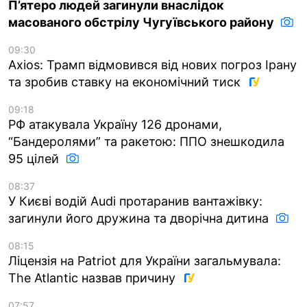
П’ятеро людей загинули внаслідок
масованого обстрілу Чугуївського району
09:30
Axios: Трамп відмовився від нових погроз Ірану
та зробив ставку на економічний тиск
09:18
РФ атакувала Україну 126 дронами,
“Бандеролями” та ракетою: ППО знешкодила
95 цілей
08:37
У Києві водій Audi протаранив вантажівку:
загинули його дружина та дворічна дитина
08:15
Ліцензія на Patriot для України загальмувала:
The Atlantic назвав причину
07:57