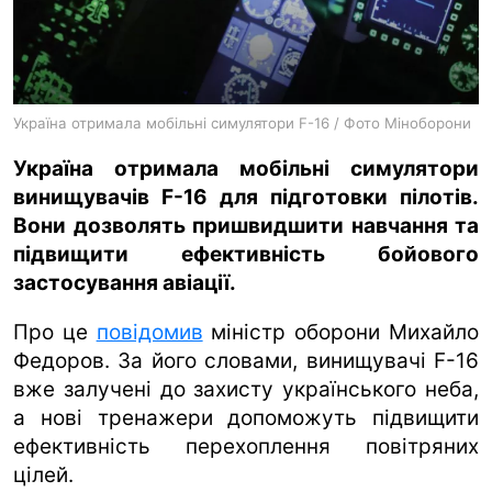
ua
ru
en
Україна отримала мобільні симулятори F-16 / Фото Міноборони
Україна отримала мобільні симулятори
винищувачів F-16 для підготовки пілотів.
Вони дозволять пришвидшити навчання та
підвищити ефективність бойового
застосування авіації.
Про це
повідомив
міністр оборони Михайло
Федоров. За його словами, винищувачі F-16
вже залучені до захисту українського неба,
а нові тренажери допоможуть підвищити
ефективність перехоплення повітряних
цілей.