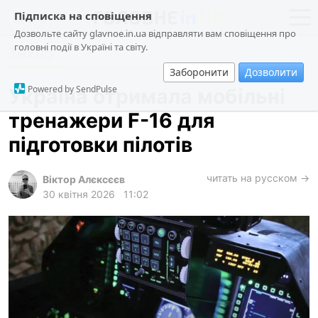
Підписка на сповіщення
Дозвольте сайту glavnoe.in.ua відправляти вам сповіщення про
головні події в Україні та світу.
Техно
новини
політика
Заборонити
Дозволити
про проєкт
суспільство
Powered by SendPulse
Україна отримала мобільні
контакти
економіка
тренажери F-16 для
події
підготовки пілотів
кримінал
техно
читать на русском →
Віктор Алєксєєв
30 квітня 2026
11:02
спорт
лонгріди
харків
архів
gambling