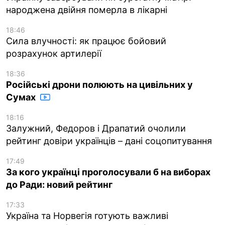
народжена двійня померла в лікарні
18:46
Сила влучності: як працює бойовий
розрахунок артилерії
18:36
Російські дрони полюють на цивільних у
Сумах
18:16
Залужний, Федоров і Драпатий очолили
рейтинг довіри українців – дані соцопитування
17:49
За кого українці проголосували б на виборах
до Ради: новий рейтинг
17:33
Україна та Норвегія готують важливі