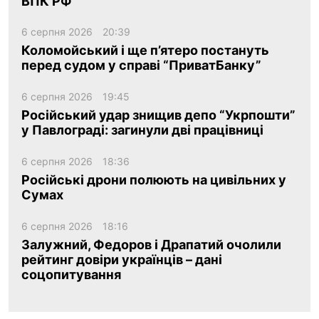
ВПК РФ
6 серпня 2026
20:39
Коломойський і ще п’ятеро постануть
перед судом у справі “ПриватБанку”
6 серпня 2026
19:45
Російський удар знищив депо “Укрпошти”
у Павлограді: загинули дві працівниці
6 серпня 2026
18:36
Російські дрони полюють на цивільних у
Сумах
6 серпня 2026
18:16
Залужний, Федоров і Драпатий очолили
рейтинг довіри українців – дані
соцопитування