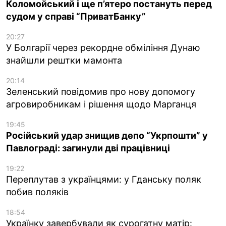
Коломойський і ще п’ятеро постануть перед
судом у справі “ПриватБанку”
20:27
У Болгарії через рекордне обміління Дунаю
знайшли рештки мамонта
20:14
Зеленський повідомив про нову допомогу
агровиробникам і рішення щодо Марганця
19:45
Російський удар знищив депо “Укрпошти” у
Павлограді: загинули дві працівниці
19:22
Переплутав з українцями: у Гданську поляк
побив поляків
18:54
Українку завербували як сурогатну матір: