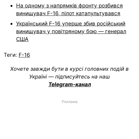
На одному з напрямків фронту розбився
винищувач F-16, пілот катапультувався
Український F-16 уперше збив російський
винищувач у повітряному бою — генерал
США
Теги:
F-16
Хочете завжди бути в курсі головних подій в
Україні — підписуйтесь на наш
Telegram-канал
Реклама