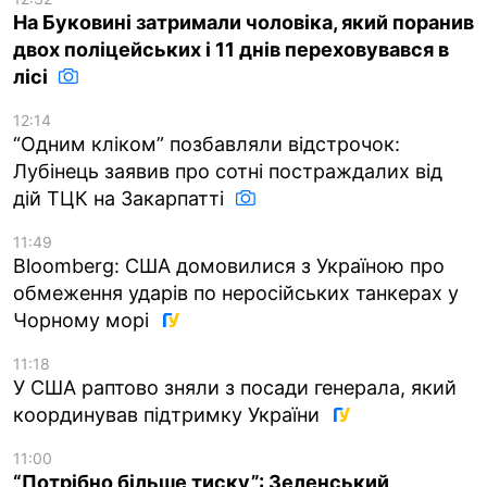
На Буковині затримали чоловіка, який поранив
двох поліцейських і 11 днів переховувався в
лісі
12:14
“Одним кліком” позбавляли відстрочок:
Лубінець заявив про сотні постраждалих від
дій ТЦК на Закарпатті
11:49
Bloomberg: США домовилися з Україною про
обмеження ударів по неросійських танкерах у
Чорному морі
11:18
У США раптово зняли з посади генерала, який
координував підтримку України
11:00
“Потрібно більше тиску”: Зеленський