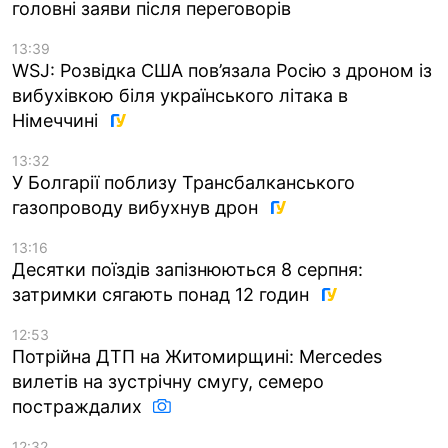
головні заяви після переговорів
13:39
WSJ: Розвідка США пов’язала Росію з дроном із
вибухівкою біля українського літака в
Німеччині
13:32
У Болгарії поблизу Трансбалканського
газопроводу вибухнув дрон
13:16
Десятки поїздів запізнюються 8 серпня:
затримки сягають понад 12 годин
12:53
Потрійна ДТП на Житомирщині: Mercedes
вилетів на зустрічну смугу, семеро
постраждалих
12:32