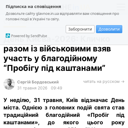
Підписка на сповіщення
Дозвольте сайту glavnoe.in.ua відправляти вам сповіщення про
головні події в Україні та світу.
Суспільство
новини
політика
Заборонити
Дозволити
про проєкт
суспільство
Powered by SendPulse
День Києва-2026: Кличко
контакти
економіка
разом із військовими взяв
події
участь у благодійному
кримінал
“Пробігу під каштанами”
техно
читать на русском →
спорт
Сергій Бордовський
31 травня 2026
09:49
лонгріди
У неділю, 31 травня, Київ відзначає День
харків
міста. Однією з головних подій свята став
архів
традиційний благодійний «Пробіг під
gambling
каштанами», до якого цього року