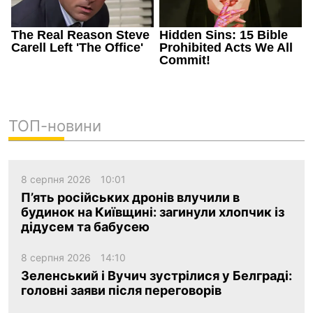
ТОП-новини
8 серпня 2026
10:01
П’ять російських дронів влучили в
будинок на Київщині: загинули хлопчик із
дідусем та бабусею
8 серпня 2026
14:10
Зеленський і Вучич зустрілися у Белграді:
головні заяви після переговорів