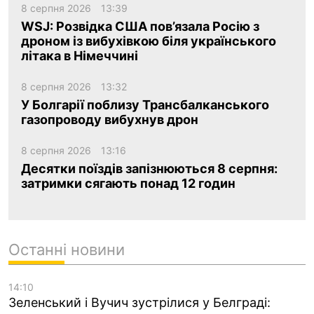
8 серпня 2026
13:39
WSJ: Розвідка США пов’язала Росію з
дроном із вибухівкою біля українського
літака в Німеччині
8 серпня 2026
13:32
У Болгарії поблизу Трансбалканського
газопроводу вибухнув дрон
8 серпня 2026
13:16
Десятки поїздів запізнюються 8 серпня:
затримки сягають понад 12 годин
Останні новини
14:10
Зеленський і Вучич зустрілися у Белграді: