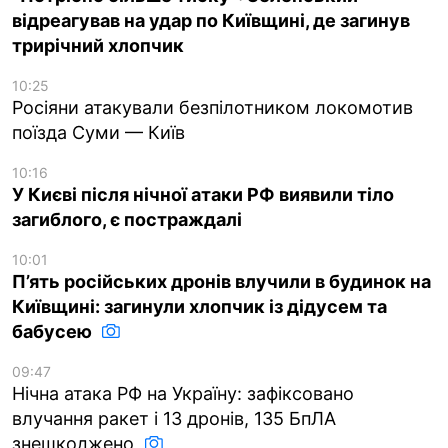
відреагував на удар по Київщині, де загинув
трирічний хлопчик
10:25
Росіяни атакували безпілотником локомотив
поїзда Суми — Київ
10:16
У Києві після нічної атаки РФ виявили тіло
загиблого, є постраждалі
10:01
П’ять російських дронів влучили в будинок на
Київщині: загинули хлопчик із дідусем та
бабусею
09:47
Нічна атака РФ на Україну: зафіксовано
влучання ракет і 13 дронів, 135 БпЛА
знешкоджено