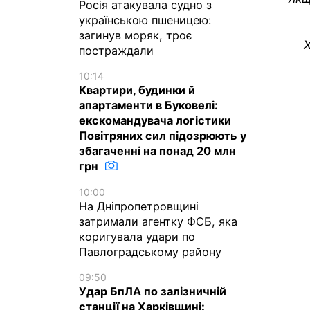
Росія атакувала судно з
українською пшеницею:
загинув моряк, троє
Х
постраждали
10:14
Квартири, будинки й
апартаменти в Буковелі:
екскомандувача логістики
Повітряних сил підозрюють у
збагаченні на понад 20 млн
грн
10:00
На Дніпропетровщині
затримали агентку ФСБ, яка
коригувала удари по
Павлоградському району
09:50
Удар БпЛА по залізничній
станції на Харківщині: