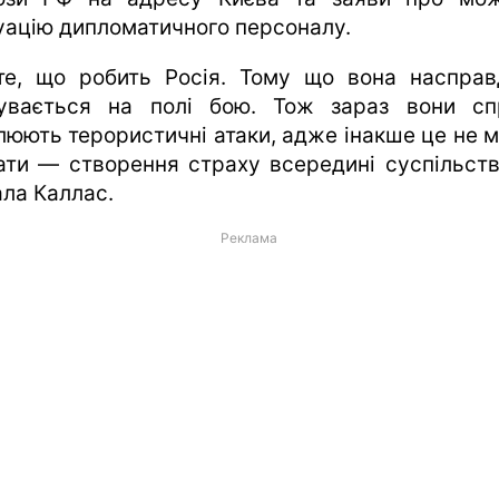
уацію дипломатичного персоналу.
те, що робить Росія. Тому що вона насправ
увається на полі бою. Тож зараз вони сп
люють терористичні атаки, адже інакше це не 
ати — створення страху всередині суспільств
ала Каллас.
Реклама