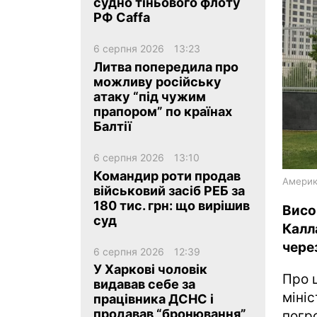
судно тіньового флоту
РФ Caffa
6 серпня 2026
13:23
Литва попередила про
можливу російську
атаку “під чужим
ua
ru
en
прапором” по країнах
Балтії
6 серпня 2026
13:10
Командир роти продав
Америка
військовий засіб РЕБ за
180 тис. грн: що вирішив
Висо
суд
Кал
через
6 серпня 2026
12:39
У Харкові чоловік
Про ц
видавав себе за
міні
працівника ДСНС і
продавав “бронювання”
погр