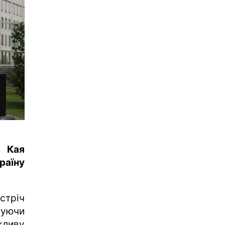
в Кая
раїну
устріч
туючи
жливу