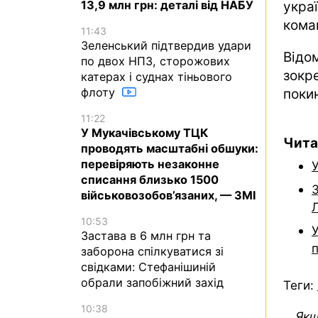
13,9 млн грн: деталі від НАБУ
укра
коман
11:43
Зеленський підтвердив удари
Відо
по двох НПЗ, сторожових
зокр
катерах і суднах тіньового
флоту
покин
11:22
У Мукачівському ТЦК
Чита
проводять масштабні обшуки:
перевіряють незаконне
У
списання близько 1500
військовозобов’язаних, — ЗМІ
Л
10:53
Застава в 6 млн грн та
п
заборона спілкуватися зі
свідками: Стефанішиній
обрали запобіжний захід
Теги:
10:38
Якщ