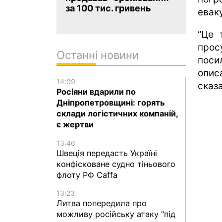
за 100 тис. гривень
евак
“Це 
прос
Останні новини
поси
опис
14:09
сказ
Росіяни вдарили по
Дніпропетровщині: горять
склади логістичних компаній,
є жертви
13:46
Швеція передасть Україні
конфісковане судно тіньового
флоту РФ Caffa
13:23
Литва попередила про
можливу російську атаку “під