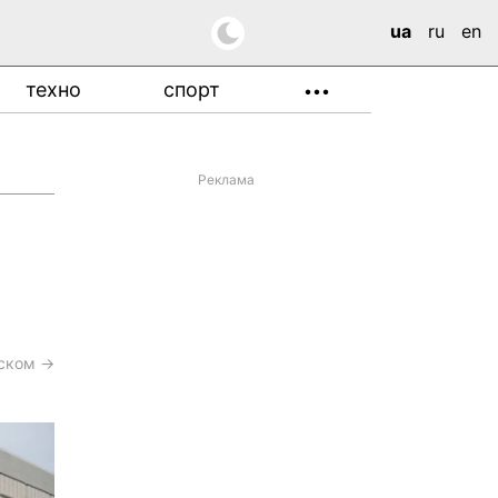
ua
ru
en
техно
спорт
•••
Реклама
сском →