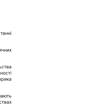
танні
ичних
ьства
ності
ерика
нають
твах