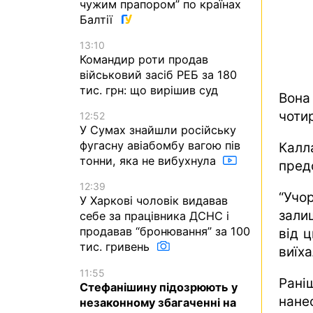
чужим прапором” по країнах
Балтії
13:10
Командир роти продав
військовий засіб РЕБ за 180
тис. грн: що вирішив суд
Вона
чотир
12:52
У Сумах знайшли російську
фугасну авіабомбу вагою пів
Калл
тонни, яка не вибухнула
пред
12:39
“Учо
У Харкові чоловік видавав
зали
себе за працівника ДСНС і
продавав “бронювання” за 100
від 
тис. гривень
виїха
11:55
Рані
Стефанішину підозрюють у
нан
незаконному збагаченні на