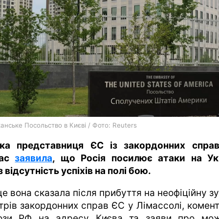
харків
архів
gambling
нське Посольство в Києві / Фото: Reuters
ка представниця ЄС із закордонних спра
лас
заявила
, що Росія посилює атаки на Ук
 відсутність успіхів на полі бою.
е вона сказала після прибуття на неофіційну з
стрів закордонних справ ЄС у Лімассолі, комен
ози РФ на адресу Києва та заяви про мо