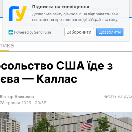
Підписка на сповіщення
новини
про проєкт
контакти
Дозвольте сайту glavnoe.in.ua відправляти вам
сповіщення про головні події в Україні та світу.
економіка
події
кримінал
Заборонити
Дозволити
Powered by SendPulse
тика
політика
сольство США їде з
суспільство
економіка
єва — Каллас
події
кримінал
читать на ру
Віктор Алєксєєв
28 травня 2026
09:55
техно
спорт
лонгріди