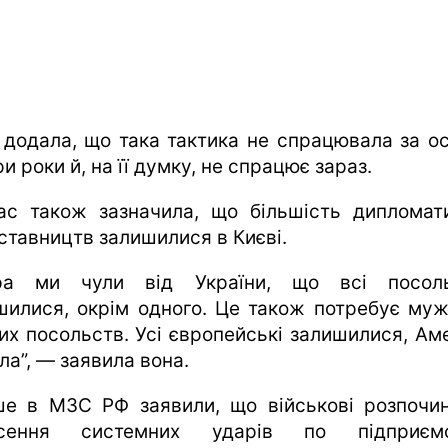
 додала, що така тактика не спрацювала за ос
и роки й, на її думку, не спрацює зараз.
ас також зазначила, що більшість дипломат
ставництв залишилися в Києві.
ра ми чули від України, що всі посол
шилися, окрім одного. Це також потребує муж
цих посольств. Усі європейські залишилися, Ам
ла”, — заявила вона.
ше в МЗС РФ заявили, що військові розпочи
есення системних ударів по підприємс