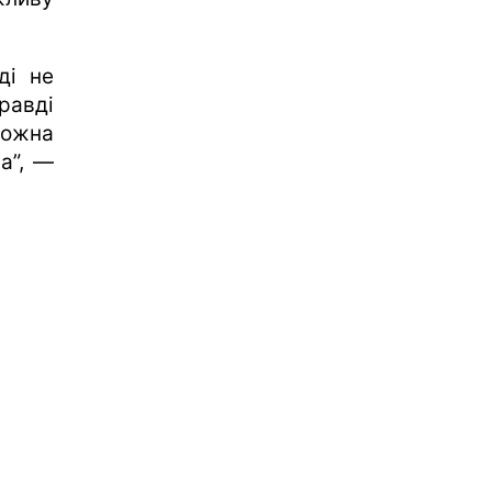
ді не
равді
можна
а”, —