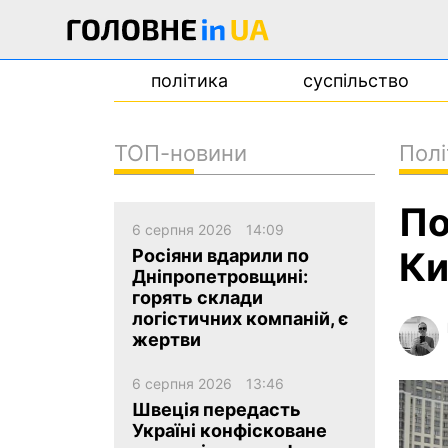
політика
суспільство
ТОП-новини
Полі
новини
По
про проєкт
6 серпня 2026
14:09
контакти
Ки
Росіяни вдарили по
Дніпропетровщині:
горять склади
логістичних компаній, є
жертви
6 серпня 2026
13:46
Швеція передасть
Україні конфісковане