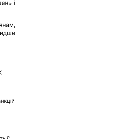
ень і
янам,
видше
К
анкцій
ь її