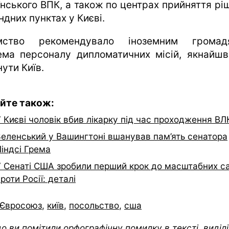
їнського ВПК, а також по центрах прийняття ріш
дних пунктах у Києві.
мство рекомендувало іноземним громад
ема персоналу дипломатичних місій, якнайш
ути Київ.
йте також:
 Києві чоловік вбив лікарку під час проходження ВЛ
Зеленський у Вашингтоні вшанував пам’ять сенатора
індсі Грема
У Сенаті США зробили перший крок до масштабних с
роти Росії: деталі
Євросоюз
,
київ
,
посольство
,
сша
о ви помітили орфографічну помилку в тексті, виділіт