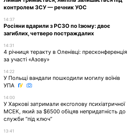
контролем ЗСУ — речник УОС
14:37
Росіяни вдарили з РСЗО по Ізюму: двоє
загиблих, четверо постраждалих
14:31
4 річниця теракту в Оленівці: пресконференція
за участі «Азову»
14:22
У Польщі вандали пошкодили могилу воїнів
УПА
14:00
У Харкові затримали ексголову психіатричної
МСЕК, який за $6500 обіцяв непридатність до
служби “під ключ”
13:41