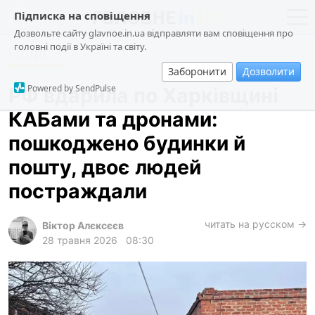
Підписка на сповіщення
Дозвольте сайту glavnoe.in.ua відправляти вам сповіщення про
головні події в Україні та світу.
Події
новини
політика
Заборонити
Дозволити
про проєкт
суспільство
Powered by SendPulse
РФ вдарила по Харківщині
контакти
економіка
КАБами та дронами:
події
пошкоджено будинки й
кримінал
пошту, двоє людей
техно
постраждали
спорт
читать на русском →
Віктор Алєксєєв
лонгріди
28 травня 2026
08:30
харків
архів
gambling