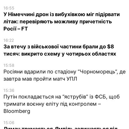
16:55
У Німеччині дрон із вибухівкою міг підірвати
літак: перевіряють можливу причетність
Росії – FT
16:22
За втечу з військової частини брали до $8
тисяч: викрито схему у чотирьох областях
15:58
Росіяни вдарили по стадіону “Чорноморець”, де
завтра мав пройти матч УПЛ
15:36
Путін покладається на ”яструбів” із ФСБ, щоб
тримати воєнну еліту під контролем –
Bloomberg
15:06
Лиман тримається, Ямпіль залишається під