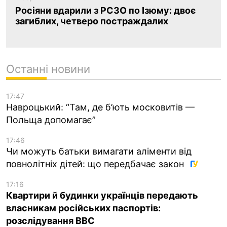
Росіяни вдарили з РСЗО по Ізюму: двоє
загиблих, четверо постраждалих
Останні новини
17:47
Навроцький: “Там, де б’ють московитів —
Польща допомагає”
17:46
Чи можуть батьки вимагати аліменти від
повнолітніх дітей: що передбачає закон
17:16
Квартири й будинки українців передають
власникам російських паспортів:
розслідування BBC