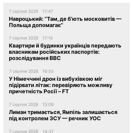
7 серпня 2026
17:47
Навроцький: “Там, де б’ють московитів —
Польща допомагає”
7 серпня 2026
17:16
Квартири й будинки українців передають
власникам російських паспортів:
розслідування BBC
7 серпня 2026
16:55
У Німеччині дрон із вибухівкою міг
підірвати літак: перевіряють можливу
причетність Росії – FT
7 серпня 2026
15:06
Лиман тримається, Ямпіль залишається
під контролем ЗСУ — речник УОС
7 серпня 2026
14:37