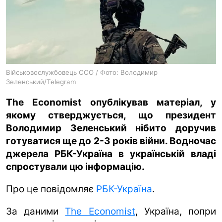
ua
ru
en
Військовослужбовець ССО / Фото: Володимир
Зеленський/Telegram
The Economist опублікував матеріал, у
якому стверджується, що президент
Володимир Зеленський нібито доручив
готуватися ще до 2-3 років війни. Водночас
джерела РБК-Україна в українській владі
спростували цю інформацію.
Про це повідомляє
РБК-Україна
.
За даними
The Economist
, Україна, попри