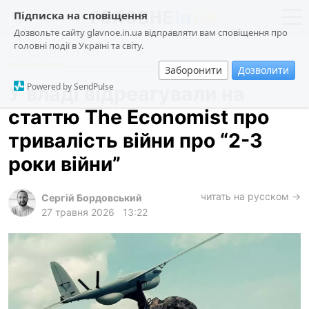
Підписка на сповіщення
Дозвольте сайту glavnoe.in.ua відправляти вам сповіщення про
головні події в Україні та світу.
Суспільство
новини
політика
Заборонити
Дозволити
про проєкт
суспільство
Powered by SendPulse
У владі відреагували на
контакти
економіка
статтю The Economist про
події
тривалість війни про “2-3
кримінал
роки війни”
техно
читать на русском →
спорт
Сергій Бордовський
27 травня 2026
13:22
лонгріди
харків
архів
gambling