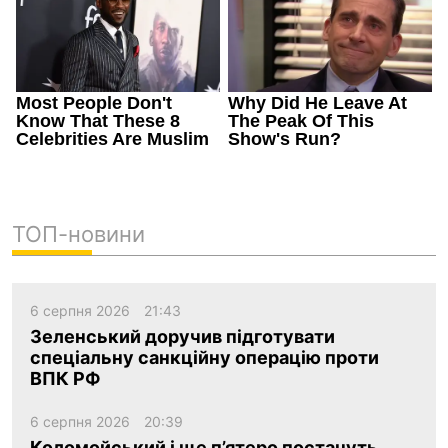
ТОП-новини
6 серпня 2026
21:43
Зеленський доручив підготувати
спеціальну санкційну операцію проти
ВПК РФ
6 серпня 2026
20:39
Коломойський і ще п’ятеро постануть