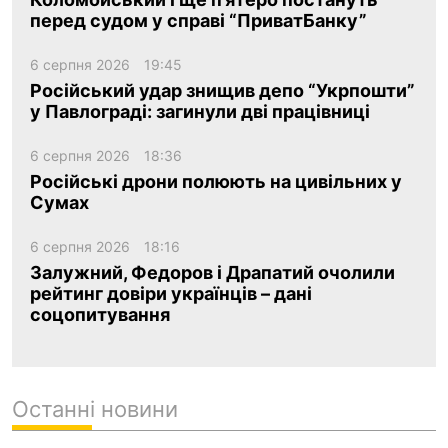
перед судом у справі “ПриватБанку”
6 серпня 2026
19:45
Російський удар знищив депо “Укрпошти”
у Павлограді: загинули дві працівниці
6 серпня 2026
18:36
Російські дрони полюють на цивільних у
Сумах
6 серпня 2026
18:16
Залужний, Федоров і Драпатий очолили
рейтинг довіри українців – дані
соцопитування
Останні новини