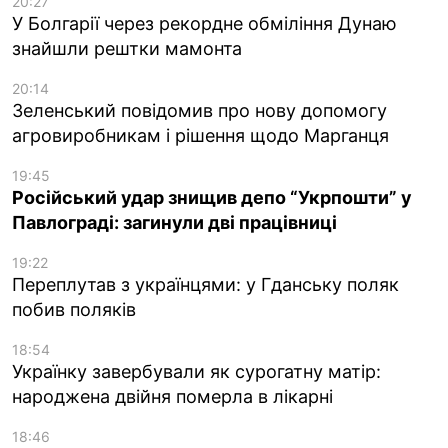
20:27
У Болгарії через рекордне обміління Дунаю
знайшли рештки мамонта
20:14
Зеленський повідомив про нову допомогу
агровиробникам і рішення щодо Марганця
19:45
Російський удар знищив депо “Укрпошти” у
Павлограді: загинули дві працівниці
19:22
Переплутав з українцями: у Гданську поляк
побив поляків
18:54
Українку завербували як сурогатну матір:
народжена двійня померла в лікарні
18:46