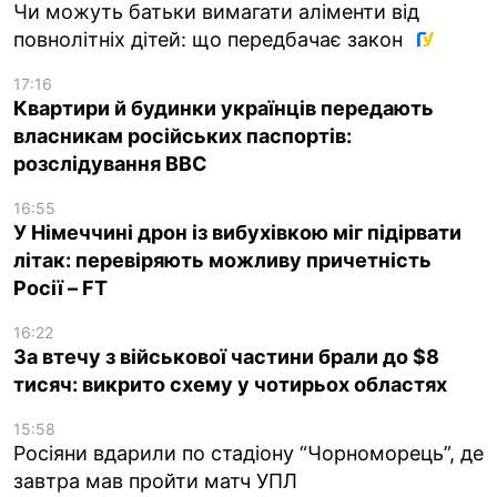
Чи можуть батьки вимагати аліменти від
повнолітніх дітей: що передбачає закон
17:16
Квартири й будинки українців передають
власникам російських паспортів:
розслідування BBC
16:55
У Німеччині дрон із вибухівкою міг підірвати
літак: перевіряють можливу причетність
Росії – FT
16:22
За втечу з військової частини брали до $8
тисяч: викрито схему у чотирьох областях
15:58
Росіяни вдарили по стадіону “Чорноморець”, де
завтра мав пройти матч УПЛ