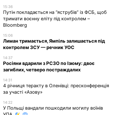
15:36
Путін покладається на ”яструбів” із ФСБ, щоб
тримати воєнну еліту під контролем –
Bloomberg
15:06
Лиман тримається, Ямпіль залишається під
контролем ЗСУ — речник УОС
14:37
Росіяни вдарили з РСЗО по Ізюму: двоє
загиблих, четверо постраждалих
14:31
4 річниця теракту в Оленівці: пресконференція
за участі «Азову»
14:22
У Польщі вандали пошкодили могилу воїнів
УПА