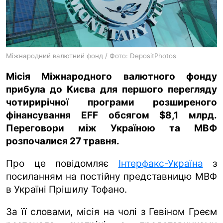
ua
ru
en
Міжнародний валютний фонд / Фото: DepositPhotos
Місія Міжнародного валютного фонду
прибула до Києва для першого перегляду
чотирирічної програми розширеного
фінансування EFF обсягом $8,1 млрд.
Переговори між Україною та МВФ
розпочалися 27 травня.
Про це повідомляє
Інтерфакс-Україна
з
посиланням на постійну представницю МВФ
в Україні Прішилу Тофано.
За її словами, місія на чолі з Гевіном Греєм