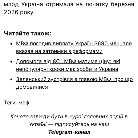
млрд Україна отримала на початку березня
2026 року.
Читайте також:
МВФ погодив виплату Україні $690 млн, але
вказав на затримки з реформами
Допомога від ЄС і МВФ матиме ціну: які
непопулярні кроки має зробити Україна
Зеленський зустрівся з главою МВФ: про що
домовилися
Теги:
мвф
Хочете завжди бути в курсі головних подій в
Україні — підписуйтесь на наш
Telegram-канал