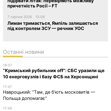
підірвати літак: перевіряють можливу
причетність Росії – FT
7 серпня 2026
15:06
Лиман тримається, Ямпіль залишається
під контролем ЗСУ — речник УОС
Останні новини
18:07
”Кримський рубильник off”: СБС уразили ще
10 енерговузлів і базу ФСБ на Херсонщині
17:47
Навроцький: “Там, де б’ють московитів —
Польща допомагає”
17:46