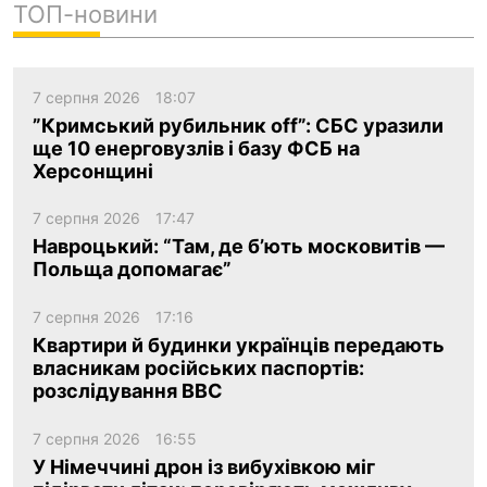
ТОП-новини
7 серпня 2026
18:07
”Кримський рубильник off”: СБС уразили
ще 10 енерговузлів і базу ФСБ на
Херсонщині
7 серпня 2026
17:47
Навроцький: “Там, де б’ють московитів —
Польща допомагає”
7 серпня 2026
17:16
Квартири й будинки українців передають
власникам російських паспортів:
розслідування BBC
7 серпня 2026
16:55
У Німеччині дрон із вибухівкою міг