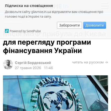
Підписка на сповіщення
Дозвольте сайту glavnoe.in.ua відправляти вам сповіщення про
головні події в Україні та світу.
Економіка
новини
політика
Заборонити
Дозволити
про проєкт
суспільство
Powered by SendPulse
Місія МВФ прибула до Києва
контакти
економіка
для перегляду програми
події
фінансування України
кримінал
техно
читать на русском →
Сергій Бордовський
27 травня 2026
11:46
спорт
лонгріди
харків
архів
gambling