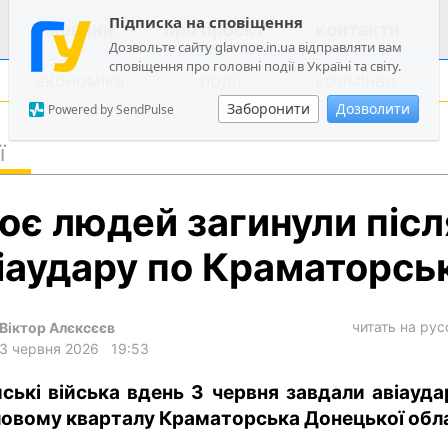
Підписка на сповіщення
новини
про проєкт
контакти
Дозвольте сайту glavnoe.in.ua відправляти вам
сповіщення про головні події в Україні та світу.
економіка
події
кримінал
Заборонити
Дозволити
Powered by SendPulse
ї
політика
оє людей загинули післ
суспільство
економіка
іаудару по Краматорсь
події
кримінал
читать на ру
Віктор Алєксєєв
3 червня 2026
19:53
техно
спорт
йські війська вдень 3 червня завдали авіауда
овому кварталу Краматорська Донецької обла
лонгріди