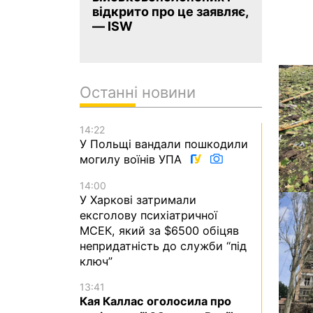
відкрито про це заявляє,
— ISW
Останні новини
14:22
У Польщі вандали пошкодили
могилу воїнів УПА
14:00
У Харкові затримали
ексголову психіатричної
МСЕК, який за $6500 обіцяв
непридатність до служби “під
ключ”
13:41
Кая Каллас оголосила про