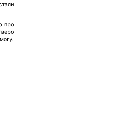
стали
о про
тверо
могу.