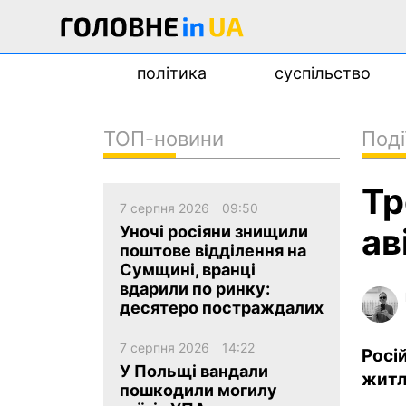
політика
суспільство
ТОП-новини
Поді
новини
Тр
про проєкт
7 серпня 2026
09:50
контакти
ав
Уночі росіяни знищили
поштове відділення на
Сумщині, вранці
вдарили по ринку:
десятеро постраждалих
7 серпня 2026
14:22
Росі
У Польщі вандали
житл
пошкодили могилу