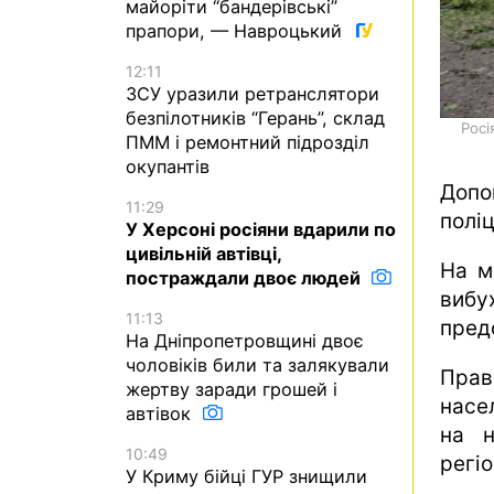
майоріти “бандерівські”
прапори, — Навроцький
12:11
ЗСУ уразили ретранслятори
безпілотників “Герань”, склад
Росі
ПММ і ремонтний підрозділ
окупантів
Допо
11:29
поліц
У Херсоні росіяни вдарили по
цивільній автівці,
На м
постраждали двоє людей
вибу
11:13
предс
На Дніпропетровщині двоє
чоловіків били та залякували
Прав
жертву заради грошей і
насе
автівок
на н
10:49
регіо
У Криму бійці ГУР знищили