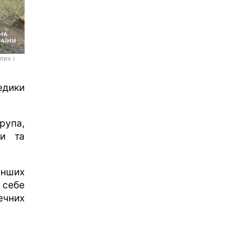
лих і
едики
рупа,
ки та
інших
 себе
ечних