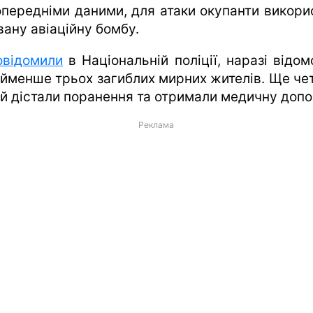
харків
опередніми даними, для атаки окупанти викори
вану авіаційну бомбу.
архів
gambling
овідомили
в Національній поліції, наразі відом
йменше трьох загиблих мирних жителів. Ще че
й дістали поранення та отримали медичну допо
Реклама