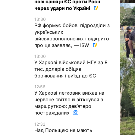
нові санкції ЄС проти Росії
через удари по Україні
13:30
РФ формує бойові підрозділи з
українських
військовополонених і відкрито
про це заявляє, — ISW
13:00
У Харкові військовий НГУ за 8
тис. доларів обіцяв
бронювання і виїзд до ЄС
12:56
У Харкові легковик виїхав на
червоне світло й зіткнувся з
маршруткою: дев’ятеро
постраждалих
12:32
Над Польщею не мають