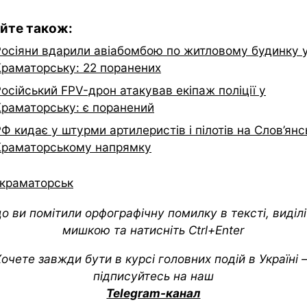
йте також:
Росіяни вдарили авіабомбою по житловому будинку 
Краматорську: 22 поранених
осійський FPV-дрон атакував екіпаж поліції у
Краматорську: є поранений
Ф кидає у штурми артилеристів і пілотів на Слов’янс
Краматорському напрямку
краматорськ
о ви помітили орфографічну помилку в тексті, виділіт
мишкою та натисніть Ctrl+Enter
очете завжди бути в курсі головних подій в Україні
підписуйтесь на наш
Telegram-канал