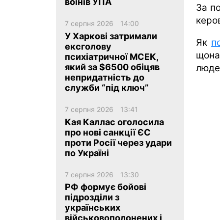
воїнів УПА
За п
керо
7 серпня 2026
14:00
У Харкові затримали
Як
п
ексголову
щона
психіатричної МСЕК,
який за $6500 обіцяв
люде
ua
ru
en
непридатність до
служби “під ключ”
7 серпня 2026
13:41
Кая Каллас оголосила
про нові санкції ЄС
проти Росії через удари
по Україні
7 серпня 2026
13:30
РФ формує бойові
підрозділи з
українських
військовополонених і