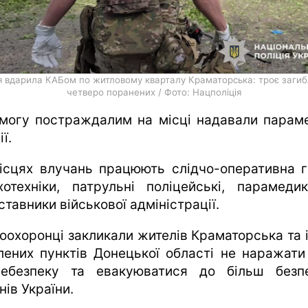
я вдарила КАБом по житловому кварталу Краматорська: троє загиб
четверо поранених / Фото: Нацполіція
могу постраждалим на місці надавали парам
ії.
ісцях влучань працюють слідчо-оперативна г
хотехніки, патрульні поліцейські, парамеди
тавники військової адміністрації.
оохоронці закликали жителів Краматорська та 
лених пунктів Донецької області не наражати
ебезпеку та евакуюватися до більш безп
нів України.