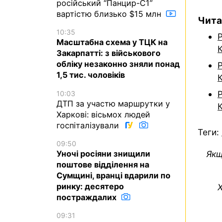
російський “Панцир-С1”
вартістю близько $15 млн
Чита
10:35
Масштабна схема у ТЦК на
Закарпатті: з військового
обліку незаконно зняли понад
Р
1,5 тис. чоловіків
Р
10:03
ДТП за участю маршрутки у
Харкові: вісьмох людей
госпіталізували
Теги:
09:50
Якщ
Уночі росіяни знищили
поштове відділення на
Сумщині, вранці вдарили по
ринку: десятеро
Х
постраждалих
09:31