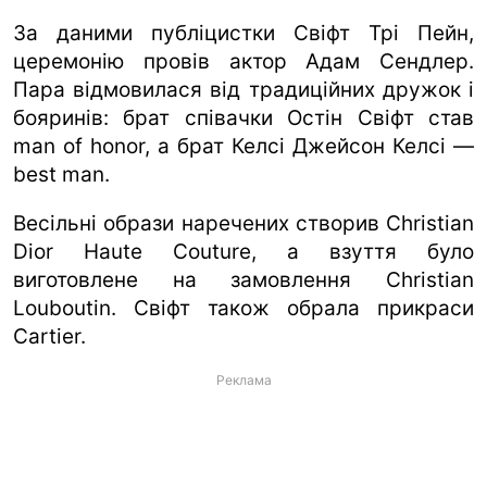
За даними публіцистки Свіфт Трі Пейн,
церемонію провів актор Адам Сендлер.
Пара відмовилася від традиційних дружок і
бояринів: брат співачки Остін Свіфт став
man of honor, а брат Келсі Джейсон Келсі —
best man.
Весільні образи наречених створив Christian
Dior Haute Couture, а взуття було
виготовлене на замовлення Christian
Louboutin. Свіфт також обрала прикраси
Cartier.
Реклама