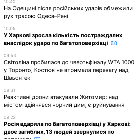
10:40
На Одещині після російських ударів обмежили
рух трасою Одеса–Рені
10:05
У Харкові зросла кількість постраждалих
внаслідок ударо по багатоповерхівці
09:53
Світоліна пробилася до чвертьфіналу WTA 1000
у Торонто, Костюк не втримала перевагу над
Швьонтек
09:31
Реактивні дрони атакували Житомир: над
містом здійнявся чорний дим, є руйнування
09:22
Росія вдарила по багатоповерхівці у Харкові:
двоє загиблих, 13 людей звернулися по