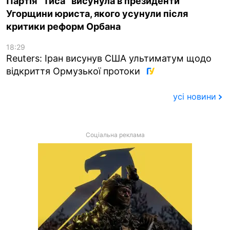
Партія “Тиса” висунула в президенти
Угорщини юриста, якого усунули після
критики реформ Орбана
18:29
Reuters: Іран висунув США ультиматум щодо
відкриття Ормузької протоки
усі новини
Соціальна реклама