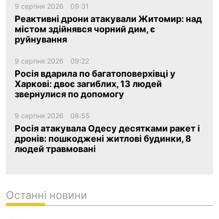
9 серпня 2026
09:31
Реактивні дрони атакували Житомир: над
містом здійнявся чорний дим, є
руйнування
9 серпня 2026
09:22
Росія вдарила по багатоповерхівці у
Харкові: двоє загиблих, 13 людей
звернулися по допомогу
9 серпня 2026
08:55
Росія атакувала Одесу десятками ракет і
дронів: пошкоджені житлові будинки, 8
людей травмовані
Останні новини