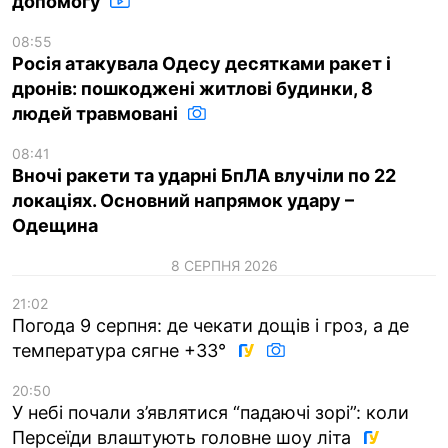
допомогу
08:55
Росія атакувала Одесу десятками ракет і
дронів: пошкоджені житлові будинки, 8
людей травмовані
08:41
Вночі ракети та ударні БпЛА влучіли по 22
локаціях. Основний напрямок удару –
Одещина
8 СЕРПНЯ 2026
21:02
Погода 9 серпня: де чекати дощів і гроз, а де
температура сягне +33°
20:50
У небі почали з’являтися “падаючі зорі”: коли
Персеїди влаштують головне шоу літа