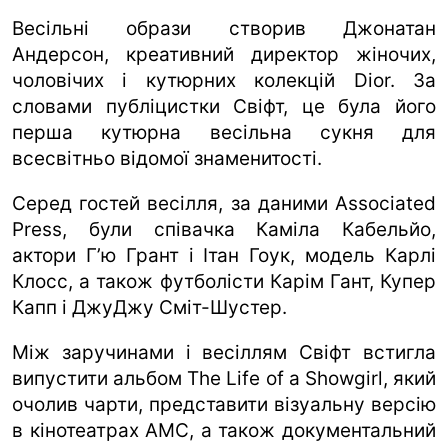
Весільні образи створив Джонатан
Андерсон, креативний директор жіночих,
чоловічих і кутюрних колекцій Dior. За
словами публіцистки Свіфт, це була його
перша кутюрна весільна сукня для
всесвітньо відомої знаменитості.
Серед гостей весілля, за даними Associated
Press, були співачка Каміла Кабельйо,
актори Г’ю Грант і Ітан Гоук, модель Карлі
Клосс, а також футболісти Карім Гант, Купер
Капп і ДжуДжу Сміт-Шустер.
Між заручинами і весіллям Свіфт встигла
випустити альбом The Life of a Showgirl, який
очолив чарти, представити візуальну версію
в кінотеатрах AMC, а також документальний