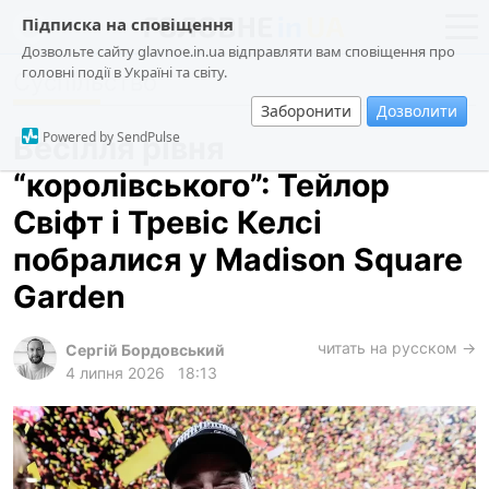
Підписка на сповіщення
Дозвольте сайту glavnoe.in.ua відправляти вам сповіщення про
головні події в Україні та світу.
Суспільство
новини
політика
Заборонити
Дозволити
про проєкт
суспільство
Powered by SendPulse
Весілля рівня
контакти
економіка
“королівського”: Тейлор
події
Свіфт і Тревіс Келсі
кримінал
побралися у Madison Square
техно
Garden
спорт
читать на русском →
Сергій Бордовський
лонгріди
4 липня 2026
18:13
харків
архів
gambling