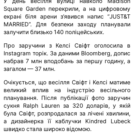
У день весілля вулиці навколо Madison
Square Garden перекрили, а на цифровому
екрані біля арени з’явився напис “JUST&T
MARRIED”. Для безпеки заходу планували
залучити близько 140 поліцейських.
Про заручини з Келсі Свіфт оголосила в
Instagram торік. За даними Bloomberg, допис
набрав 7 млн вподобань за першу годину, а
загалом — 37 млн.
Очікується, що весілля Свіфт і Келсі матиме
великий вплив на індустрію весільного
планування. Після публікації фото заручин
сукня Ralph Lauren за 320 доларів, у якій
була Свіфт, розпродалася за лічені хвилини,
а дизайнерка її каблучки Kindred Lubeck
швидко стала широко відомою.