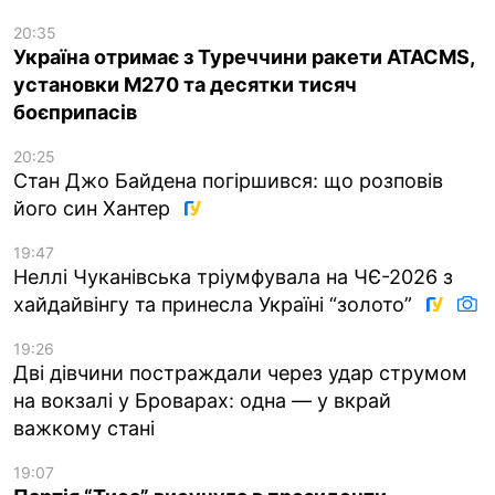
20:35
Україна отримає з Туреччини ракети ATACMS,
установки M270 та десятки тисяч
боєприпасів
20:25
Стан Джо Байдена погіршився: що розповів
його син Хантер
19:47
Неллі Чуканівська тріумфувала на ЧЄ-2026 з
хайдайвінгу та принесла Україні “золото”
19:26
Дві дівчини постраждали через удар струмом
на вокзалі у Броварах: одна — у вкрай
важкому стані
19:07