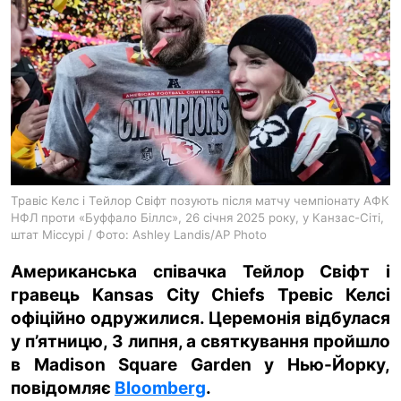
ua
ru
en
Травіс Келс і Тейлор Свіфт позують після матчу чемпіонату АФК
НФЛ проти «Буффало Біллс», 26 січня 2025 року, у Канзас-Сіті,
штат Міссурі / Фото: Ashley Landis/AP Photo
Американська співачка Тейлор Свіфт і
гравець Kansas City Chiefs Тревіс Келсі
офіційно одружилися. Церемонія відбулася
у п’ятницю, 3 липня, а святкування пройшло
в Madison Square Garden у Нью-Йорку,
повідомляє
Bloomberg
.