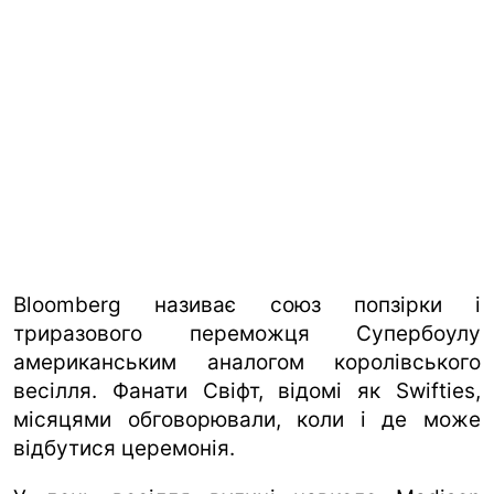
Bloomberg називає союз попзірки і
триразового переможця Супербоулу
американським аналогом королівського
весілля. Фанати Свіфт, відомі як Swifties,
місяцями обговорювали, коли і де може
відбутися церемонія.